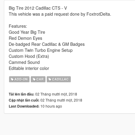
Big Tire 2012 Cadillac CTS - V
This vehicle was a paid request done by FoxtrotDelta.
Features:
Good Year Big Tire
Red Demon Eyes
De-badged Rear Cadillac & GM Badges
Custom Twin Turbo Engine Setup
Custom Hood (Extra)
Cammed Sound
Editable interior color
ADD-ON
CAR
CADILLAC
02 Tháng mười một, 2018
Tải lên lần đầu:
02 Tháng mười một, 2018
Cập nhật lần cuối:
10 hours ago
Last Downloaded: