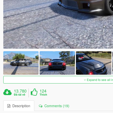
Expand to see all 
13.780
124
Đã tải về
Thích
Description
Comments (19)