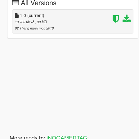
All Versions
1.0
(current)
13.780 tải về
, 30 MB
02 Tháng mười một, 2018
More mods by
iNOGAMERTAG
: