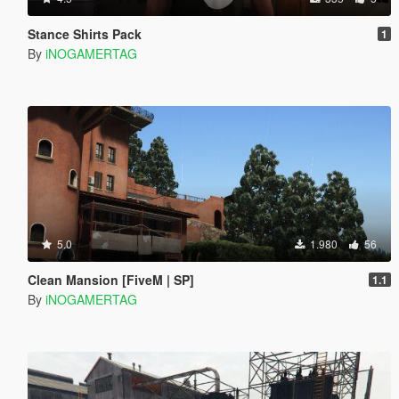
Stance Shirts Pack
1
By
iNOGAMERTAG
5.0
1.980
56
Clean Mansion [FiveM | SP]
1.1
By
iNOGAMERTAG