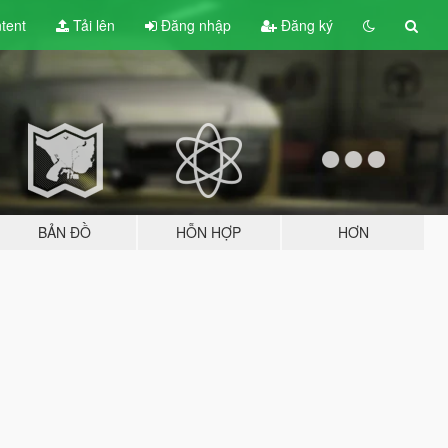
tent
Tải lên
Đăng nhập
Đăng ký
BẢN ĐỒ
HỖN HỢP
HƠN