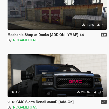
1.735
7
Mechanic Shop at Docks [ADD ON | YMAP] 1.0
1.0
By
iNOGAMERTAG
4.7
28.587
317
2018 GMC Sierra Denali 3500D [Add-On]
2.1
By
iNOGAMERTAG