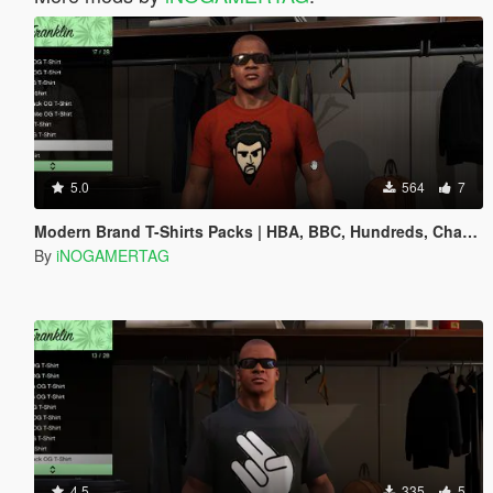
5.0
564
7
Modern Brand T-Shirts Packs | HBA, BBC, Hundreds, Chanel & More
By
iNOGAMERTAG
4.5
335
5