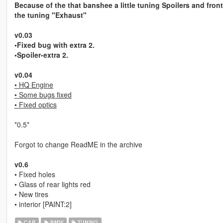
Because of the that banshee a little tuning Spoilers and fron
the tuning "Exhaust"
v0.03
•Fixed bug with extra 2.
•Spoiler-extra 2.
v0.04
• HQ Engine
• Some bugs fixed
• Fixed optics
*0.5*
Forgot to change ReadME in the archive
v0.6
• Fixed holes
• Glass of rear lights red
• New tires
• interior [PAINT:2]
CAR
BMW
TUNING