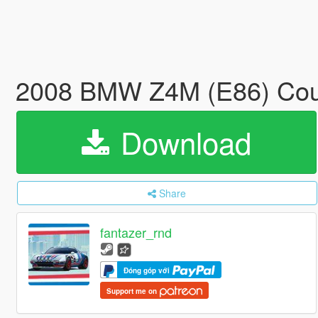
2008 BMW Z4M (E86) Coup
Download
Share
fantazer_rnd
Đóng góp với
Support me on