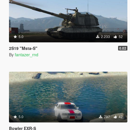
5.0
2.233
52
2S19 "Msta-S"
0.02
By
fantazer_rnd
5.0
797
42
Bowler EXR-S