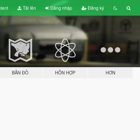
tent
Tải lên
Đăng nhập
Đăng ký
BẢN ĐỒ
HỖN HỢP
HƠN