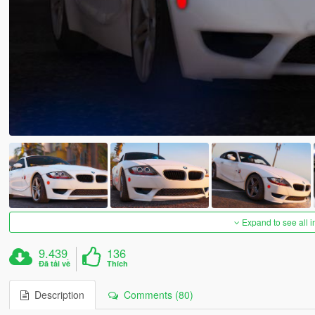
Expand to see all 
9.439
136
Đã tải về
Thích
Description
Comments (80)