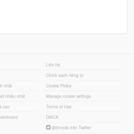
Liên hệ
Chính sách riêng tư
ch nhất
Cookie Policy
ad nhiều nhất
Manage cookie settings
á cao
Terms of Use
derboard
DMCA
@5mods trên Twitter