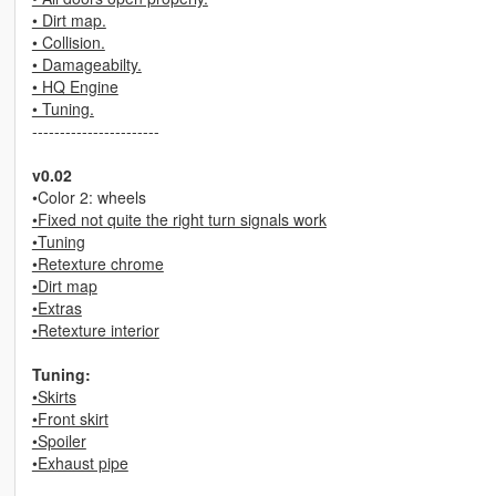
• Dirt map.
• Collision.
• Damageabilty.
• HQ Engine
• Tuning.
-----------------------
v0.02
•Color 2: wheels
•Fixed not quite the right turn signals work
•Tuning
•Retexture chrome
•Dirt map
•Extras
•Retexture interior
Tuning:
•Skirts
•Front skirt
•Spoiler
•Exhaust pipe