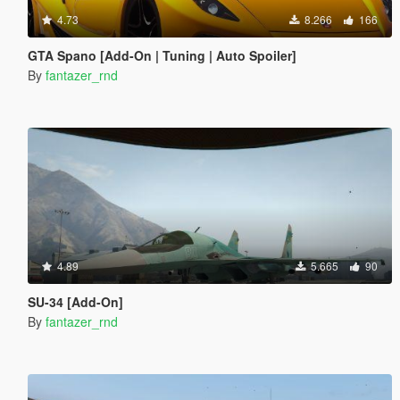
4.73
8.266
166
GTA Spano [Add-On | Tuning | Auto Spoiler]
By
fantazer_rnd
4.89
5.665
90
SU-34 [Add-On]
By
fantazer_rnd