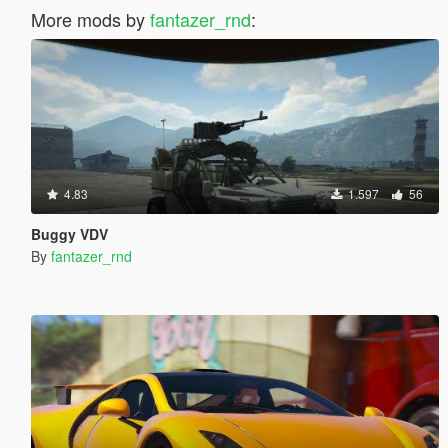
More mods by
fantazer_rnd
:
4.83
1.597
56
Buggy VDV
By
fantazer_rnd