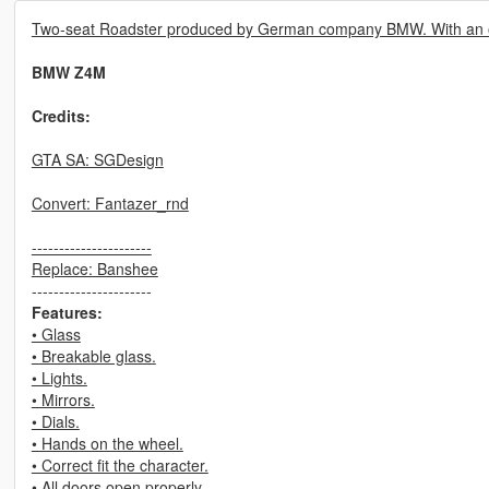
Two-seat Roadster produced by German company BMW. With an op
BMW Z4M
Credits:
GTA SA: SGDesign
Convert: Fantazer_rnd
----------------------
Replace: Banshee
----------------------
Features:
• Glass
• Breakable glass.
• Lights.
• Mirrors.
• Dials.
• Hands on the wheel.
• Correct fit the character.
• All doors open properly.