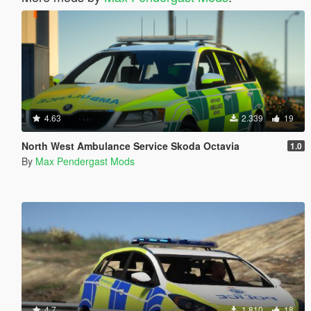
4.63
2.339
19
North West Ambulance Service Skoda Octavia
1.0
By
Max Pendergast Mods
4.7
1.810
18