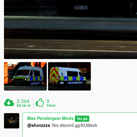
2.504
9
Đã tải về
Thích
Max Pendergast Mods
Tác giả
@shotzzxs
Yes discord.gg/KUt8svb