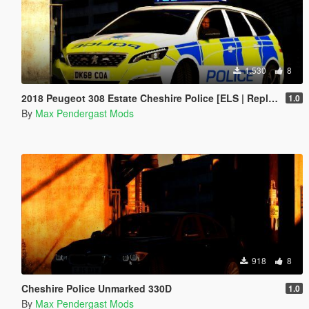
1.530
8
2018 Peugeot 308 Estate Cheshire Police [ELS | Replace]
1.0
By
Max Pendergast Mods
918
8
Cheshire Police Unmarked 330D
1.0
By
Max Pendergast Mods