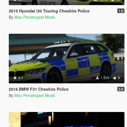
2015 Hyundai i30 Touring Cheshire Police
1.0
By
Max Pendergast Mods
4.0
1.839
8
2016 BMW F31 Cheshire Police
2.0
By
Max Pendergast Mods