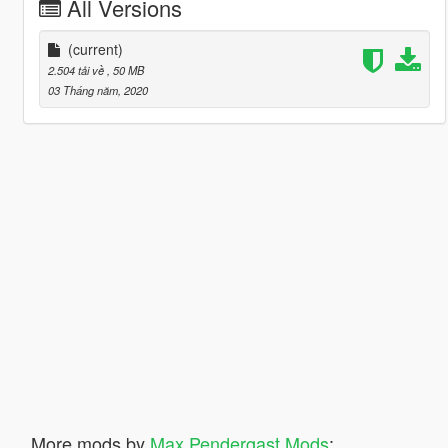
All Versions
(current)
2.504 tải về
, 50 MB
03 Tháng năm, 2020
More mods by
Max Pendergast Mods
: