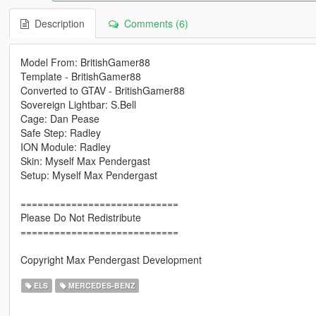
Description
Comments (6)
Model From: BritishGamer88
Template - BritishGamer88
Converted to GTAV - BritishGamer88
Sovereign Lightbar: S.Bell
Cage: Dan Pease
Safe Step: Radley
ION Module: Radley
Skin: Myself Max Pendergast
Setup: Myself Max Pendergast
============================
Please Do Not Redistribute
============================
Copyright Max Pendergast Development
ELS
MERCEDES-BENZ