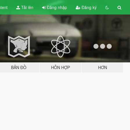
tent
Tải lên
Đăng nhập
Đăng ký
BẢN ĐỒ
HỖN HỢP
HƠN