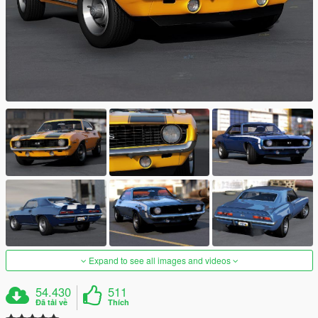
Expand to see all images and videos
54.430
511
Đã tải về
Thích