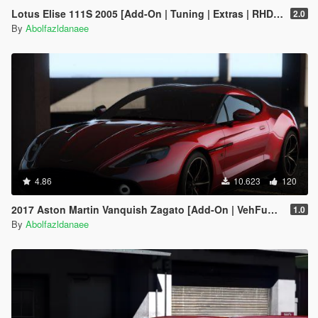
Lotus Elise 111S 2005 [Add-On | Tuning | Extras | RHD | Template]
2.0
By
Abolfazldanaee
4.86
10.623
120
2017 Aston Martin Vanquish Zagato [Add-On | VehFuncsV | Template]
1.0
By
Abolfazldanaee