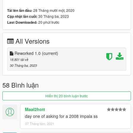
Reworked 1.0 Update :
28 Tháng mười một, 2020
Tải lên lần đầu:
-Improved Material and Textures
30 Tháng ba, 2023
Cập nhật lần cuối:
-Improved Emissive's
20 phút trước
Last Downloaded:
-Imporved Handling
-Added SS Emblem
-Improved Wheels
All Versions
==============================================
How to install
Reworked 1.0
(current)
1. navigate to "mods/update/x64/dlcpacks/"
18.801 tải về
create a new folder called "ss69" and place this "dlc.rpf" file
30 Tháng ba, 2023
inside that folder
2. export "dlclist.xml" from
58 Bình luận
"mods/update/update.rpf/common/data/" to your desktop with
OpenIV
Hiển thị 20 bình luận trước
open the file with any text editor, add the following line to the
end:
Maal2hott
day one of asking for a 2008 impala ss
dlcpacks:\ss69\
07 Tháng tám, 2021
3. Import "dlclist.xml" again to the path mentioned above using