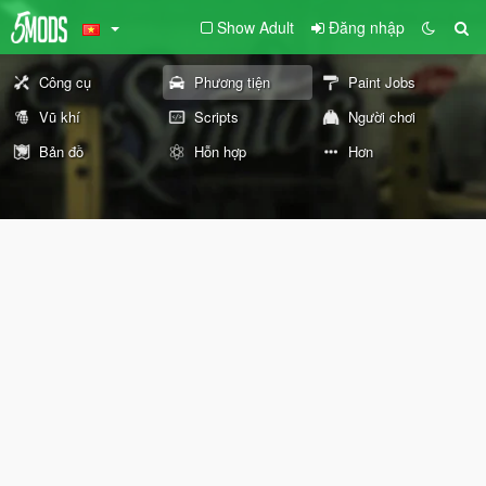
Show Adult
Đăng nhập
Công cụ
Phương tiện
Paint Jobs
Vũ khí
Scripts
Người chơi
Bản đồ
Hỗn hợp
Hơn