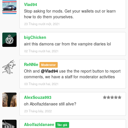
OpenIV
Vlad94
Stop asking for mods. Get your wallets out or learn
4. Done, use any trainer to spawn the car
how to do them yourselves.
23 Tháng mười một, 2021
car spawn name : ss69
==============================================
bigChicken
Visit my Discord for information on new cars >>
aint this damons car from the vampire diaries lol
02 Tháng mười hai, 2021
ReNNie
Moderator
Ohh and
@Vlad94
use the the report button to report
comments, we have a staff for moderator activities
03 Tháng mười hai, 2021
AlexSouza993
oh Abolfazldanaee still alive?
23 Tháng bảy, 2022
Abolfazldanaee
Tác giả