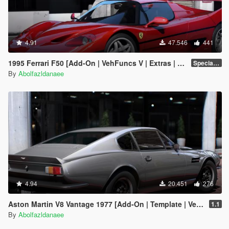
4.91
47.546
441
1995 Ferrari F50 [Add-On | VehFuncs V | Extras | Template]
Special Version
By
Abolfazldanaee
4.94
20.451
276
Aston Martin V8 Vantage 1977 [Add-On | Template | VehFuncsV]
1.1
By
Abolfazldanaee