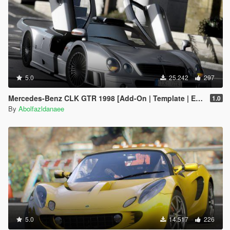
5.0
25.242
297
Mercedes-Benz CLK GTR 1998 [Add-On | Template | Extras]
1.0
By
Abolfazldanaee
5.0
14.517
226