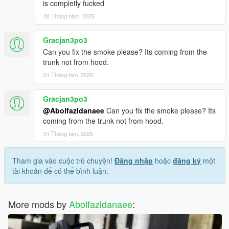
is completly fucked
30 Tháng năm, 2025
Gracjan3po3
Can you fix the smoke please? Its coming from the
trunk not from hood.
01 Tháng tám, 2025
Gracjan3po3
@Abolfazldanaee
Can you fix the smoke please? Its
coming from the trunk not from hood.
01 Tháng tám, 2025
Tham gia vào cuộc trò chuyện!
Đăng nhập
hoặc
đăng ký
một
tài khoản để có thể bình luận.
More mods by
Abolfazldanaee
: