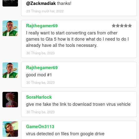
@Zackmadiak
thanks!
23 Tháng mười hai, 2022
Rajthegamer69
I really want to start converting cars from other
games to Gta 5 how is it done what do I need to do I
already have all the tools necessary.
30 Tháng ba, 2023
Rajthegamer69
good mod #1
30 Tháng ba, 2023
SoraHarlock
give me fake the link to download troxen virus vehicle
30 Tháng ba, 2023
GameOn3113
virus detected on files from google drive