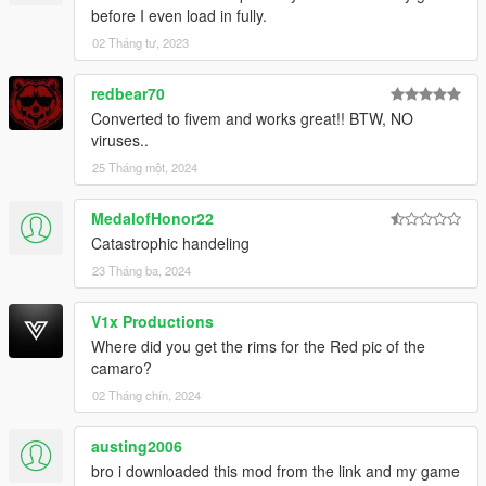
before I even load in fully.
02 Tháng tư, 2023
redbear70
Converted to fivem and works great!! BTW, NO
viruses..
25 Tháng một, 2024
MedalofHonor22
Catastrophic handeling
23 Tháng ba, 2024
V1x Productions
Where did you get the rims for the Red pic of the
camaro?
02 Tháng chín, 2024
austing2006
bro i downloaded this mod from the link and my game