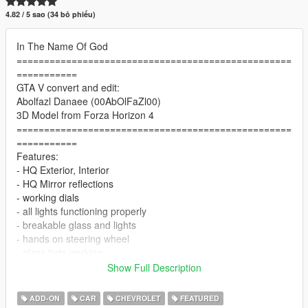
4.82 / 5 sao (34 bỏ phiếu)
In The Name Of God
==================================================
===========
GTA V convert and edit:
Abolfazl Danaee (00AbOlFaZl00)
3D Model from Forza Horizon 4
==================================================
===========
Features:
- HQ Exterior, Interior
- HQ Mirror reflections
- working dials
- all lights functioning properly
- breakable glass and lights
- hands on steering wheel
- glass tints working
- template
Show Full Description
- dirtmap
& More... Enjoy!
ADD-ON
CAR
CHEVROLET
FEATURED
==============================================