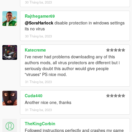
30 Tháng ba, 2023
Rajthegamer69
@SoraHarlock
disable protection in windows settings
its no virus
30 Tháng ba, 2023
Katecreme
I've never had problems downloading any of this
authors mods, all virus protectors are different but i
seriously doubt this author would give people
"viruses" PS nice mod.
31 Tháng ba, 2023
Cuda440
Another nice one, thanks
31 Tháng ba, 2023
TheKingCorbin
Followed instructions perfectly and crashes my game