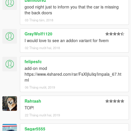
good night just to inform you that the car is missing
the back doors
03 Tháng tám, 2018
GrayWolf1120
I would love to see an addon variant for fivem
02 Tháng mười hai, 2018
felipesfc
add-on mod
https://www.4shared.com/rar/FsXIjIuIiq/Impala_67.ht
ml
06 Tháng mười, 2019
Rahtaah
TOP!
22 Tháng mười hai, 2019
Sagar5555