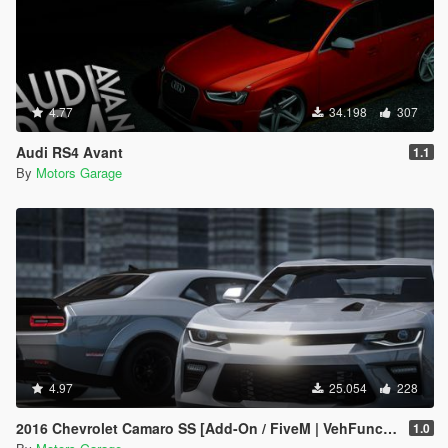
4.77
34.198
307
Audi RS4 Avant
1.1
By
Motors Garage
4.97
25.054
228
2016 Chevrolet Camaro SS [Add-On / FiveM | VehFuncsV]
1.0