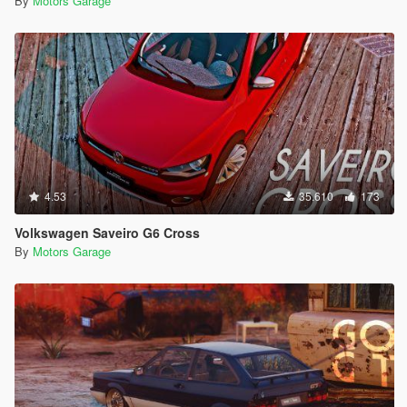
By
Motors Garage
4.53
35.610
173
Volkswagen Saveiro G6 Cross
By
Motors Garage