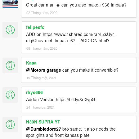
Great car man 🔥 can you also make 1968 Impala?
02 Tháng năm, 2020
felipesfc
ADD-on https://www.4shared.com/rar/LxsUyr-
diq/Chevrolet_Impala_67__ADD-ON.html?
08 Tháng năm, 2020
Kasa
@Motors garage
can you make it convertible?
19 Tháng một, 2021
rhys666
Addon Version https://bit.ly/3rfXypG
24 Tháng ba, 2021
N30N SUPRA YT
@Dumbledore27
bro same, it also needs the
spotlights and front kansas plate