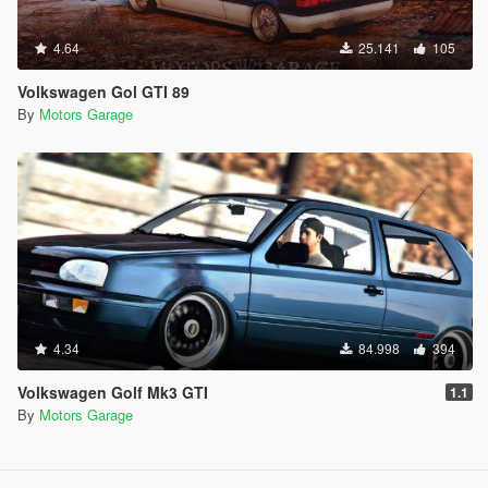
4.64
25.141
105
Volkswagen Gol GTI 89
By
Motors Garage
4.34
84.998
394
Volkswagen Golf Mk3 GTI
1.1
By
Motors Garage