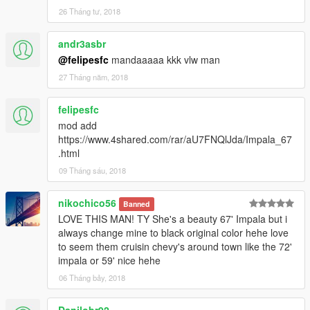
26 Tháng tư, 2018
andr3asbr
@felipesfc
mandaaaaa kkk vlw man
27 Tháng năm, 2018
felipesfc
mod add
https://www.4shared.com/rar/aU7FNQlJda/Impala_67
.html
09 Tháng sáu, 2018
nikochico56
Banned
LOVE THIS MAN! TY She's a beauty 67' Impala but i
always change mine to black original color hehe love
to seem them cruisin chevy's around town like the 72'
impala or 59' nice hehe
06 Tháng bảy, 2018
Danilobr92