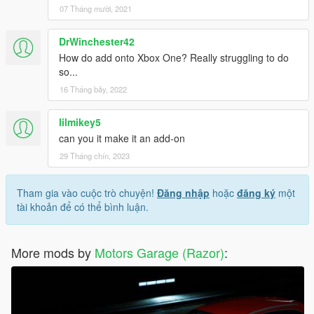
07 Tháng mười, 2021
DrWinchester42
How do add onto Xbox One? Really struggling to do
so...
16 Tháng bảy, 2022
lilmikey5
can you it make it an add-on
29 Tháng chín, 2023
Tham gia vào cuộc trò chuyện!
Đăng nhập
hoặc
đăng ký
một
tài khoản để có thể bình luận.
More mods by
Motors Garage (Razor)
: