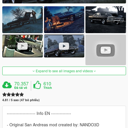
Expand to see all images and videos
70.357
610
Đã tải về
Thích
4.81 / 5 sao (47 bỏ phiếu)
-------------------- Info EN --------------
- Original San Andreas mod created by: NANDO3D