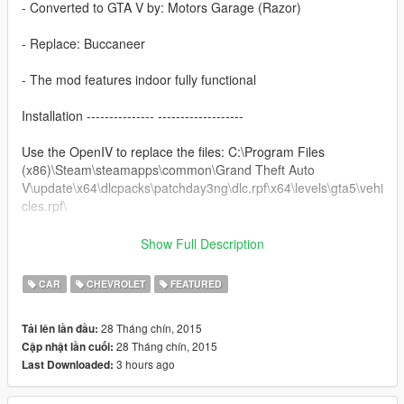
- Converted to GTA V by: Motors Garage (Razor)
- Replace: Buccaneer
- The mod features indoor fully functional
Installation --------------- -------------------
Use the OpenIV to replace the files: C:\Program Files
(x86)\Steam\steamapps\common\Grand Theft Auto
V\update\x64\dlcpacks\patchday3ng\dlc.rpf\x64\levels\gta5\vehi
cles.rpf\
-----------------------------------------------
Show Full Description
You want me to say something? Send Mail on the page, when
CAR
CHEVROLET
FEATURED
possible answer: https://www.facebook.com/nfsw.lucas
28 Tháng chín, 2015
Tải lên lần đầu:
if you want more mods like this, keep the credits, and the
28 Tháng chín, 2015
Cập nhật lần cuối:
original download link!
3 hours ago
Last Downloaded:
I ask very politely to respect the work of others.
--------------------------------------------------------------