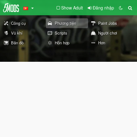
Show Adult
Đăng nhập
Công cụ
Phương tiện
Paint Jobs
Vũ khí
Scripts
Người chơi
Bản đồ
Hỗn hợp
Hơn