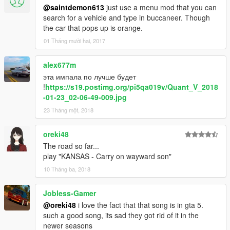
respondo quando possível:
@saintdemon613
just use a menu mod that you can
https://www.facebook.com/nfsw.lucas
search for a vehicle and type in buccaneer. Though
the car that pops up is orange.
caso queira mais mods como esse, mantenha os créditos, e o
01 Tháng mười hai, 2017
link original de download!
alex677m
Peço com muita educação que respeite o trabalho dos outros.
эта импала по лучше будет
!
https://s19.postimg.org/pi5qa019v/Quant_V_2018
********************BRAZIL********************
-01-23_02-06-49-009.jpg
23 Tháng một, 2018
oreki48
The road so far...
play "KANSAS - Carry on wayward son"
10 Tháng ba, 2018
Jobless-Gamer
@oreki48
i love the fact that that song is in gta 5.
such a good song, its sad they got rid of it in the
newer seasons