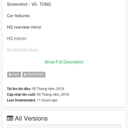
Screenshot：VG- TONG
Car features:
HQ rearview mirror
HQ interior
Breakeable glass
Working dials
Show Full Description
Working steering wheel
CAR
FEATURED
Hands on steeringwheel
05 Tháng năm, 2016
Tải lên lần đầu:
05 Tháng năm, 2016
Cập nhật lần cuối:
Datsun Z Rocket bunny BY 【VG】VIP GROUP
11 hours ago
Last Downloaded:
宽体改装模型制作：VG-JASON LEE
All Versions
MOD制作：VG-CHINA-SO