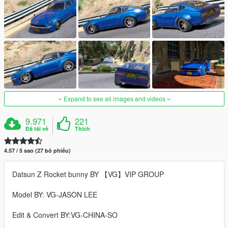
Expand to see all images and videos
9.971
221
Đã tải về
Thích
4.57 / 5 sao (27 bỏ phiếu)
Datsun Z Rocket bunny BY 【VG】VIP GROUP
Model BY: VG-JASON LEE
Edit & Convert BY:VG-CHINA-SO