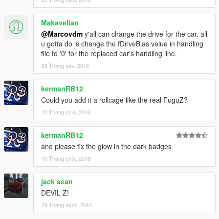
Makavelian
@Marcovdm
y'all can change the drive for the car. all
u gotta do is change the fDriveBias value in handling
file to '0' for the replaced car's handling line.
23 Tháng sáu, 2016
kermanRB12
Could you add it a rollcage like the real FuguZ?
10 Tháng chín, 2016
kermanRB12
and please fix the glow in the dark badges
10 Tháng chín, 2016
jack sean
DEVIL Z!
29 Tháng mười, 2016