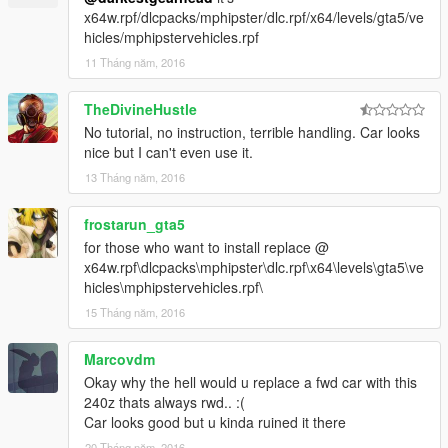
x64w.rpf/dlcpacks/mphipster/dlc.rpf/x64/levels/gta5/ve
hicles/mphipstervehicles.rpf
11 Tháng năm, 2016
TheDivineHustle
No tutorial, no instruction, terrible handling. Car looks
nice but I can't even use it.
13 Tháng năm, 2016
frostarun_gta5
for those who want to install replace @
x64w.rpf\dlcpacks\mphipster\dlc.rpf\x64\levels\gta5\ve
hicles\mphipstervehicles.rpf\
15 Tháng năm, 2016
Marcovdm
Okay why the hell would u replace a fwd car with this
240z thats always rwd.. :(
Car looks good but u kinda ruined it there
20 Tháng năm, 2016