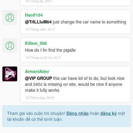
10 Tháng ba, 2017
Hanif154
@TrILLIuM64
just change the car name to something
13 Tháng năm, 2017
Killem_506
How do I fin find the pigalle
19 Tháng mười hai, 2017
ArmaniAdnr
@VIP GROUP
this car have lot of to do, but look nice
and 240z is missing on site, would be nice if anyone
make it fully works
12 Tháng bảy, 2018
Tham gia vào cuộc trò chuyện!
Đăng nhập
hoặc
đăng ký
một
tài khoản để có thể bình luận.