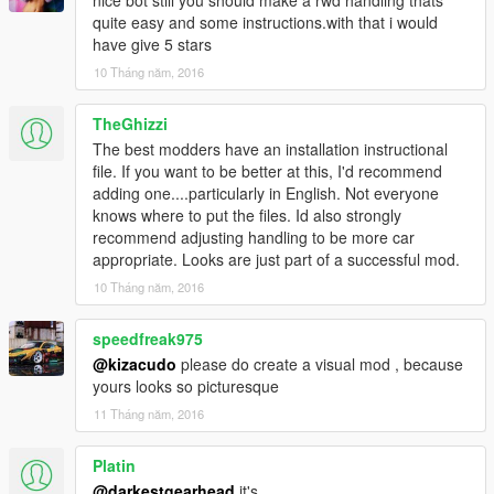
nice bot still you should make a rwd handling thats
【VG】VIP GROUP 团队QQ群：530797391
quite easy and some instructions.with that i would
have give 5 stars
10 Tháng năm, 2016
TheGhizzi
The best modders have an installation instructional
file. If you want to be better at this, I'd recommend
adding one....particularly in English. Not everyone
knows where to put the files. Id also strongly
recommend adjusting handling to be more car
appropriate. Looks are just part of a successful mod.
10 Tháng năm, 2016
speedfreak975
@kizacudo
please do create a visual mod , because
yours looks so picturesque
11 Tháng năm, 2016
Platin
@darkestgearhead
it's