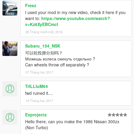
Freez
I used your mod in my new video, check it here if you
want to:
https://www.youtube.com/watch?
v=Kz6XyEBCmcI
26 Tháng mười một, 2016
Subaru_154_NSK
可以轮投掷分别吗？
Можешь колеса скинуть отдельно ?
Can wheels throw off separately ?
07 Tháng hai, 2017
TrILLIuM64
fwd ruined it....
19 Tháng hai, 2017
Exprojectz
Hello there, can you make the 1986 Nissan 300zx
(Non Turbo)