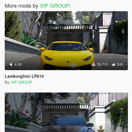
More mods by
VIP GROUP
:
4.39
39.710
245
Lamborghini LP610
By
VIP GROUP