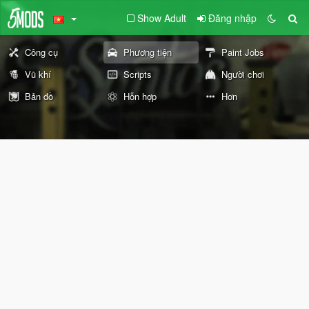
Show Adult
Đăng nhập
Công cụ
Phương tiện
Paint Jobs
Vũ khí
Scripts
Người chơi
Bản đồ
Hỗn hợp
Hơn