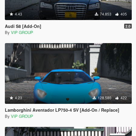
4.43
74.853
405
Audi S8 [Add-On]
2.0
By
VIP GROUP
4.23
128.580
422
Lamborghini Aventador LP750-4 SV [Add-On / Replace]
By
VIP GROUP