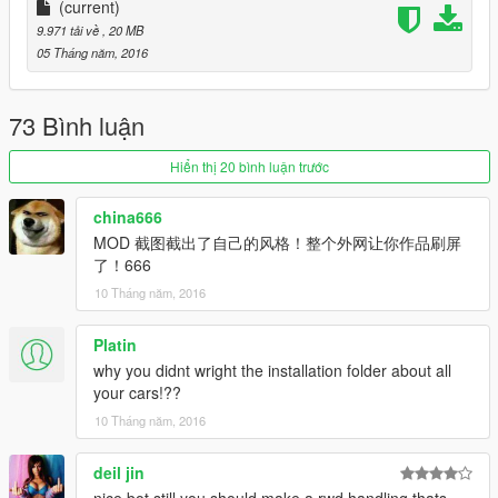
车辆介绍：
(current)
9.971 tải về
, 20 MB
高清后视镜
05 Tháng năm, 2016
精致的中控台
73 Bình luận
可使用的表盘
Hiển thị 20 bình luận trước
正确的驾驶员位置
china666
数据：无需更改数据,直接用原游戏数据即可,如想改为后驱车请自
MOD 截图截出了自己的风格！整个外网让你作品刷屏
行修改数据。
了！666
10 Tháng năm, 2016
安装方法：
请使用openIV软件进行全盘搜索，得出最新的路劲后替换它！
Platin
例如：在x64e和2ng都能搜索到，那么2ng既是最新的路径
why you didnt wright the installation folder about all
your cars!??
本MOD由【VG】VIP GROUP免费提供，请勿用于其他商业用
10 Tháng năm, 2016
途！
deil jin
如想了解更多MOD进程，欢迎加入