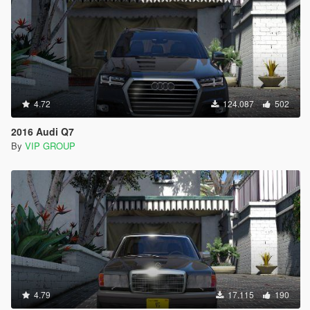
4.72
124.087
502
2016 Audi Q7
By
VIP GROUP
4.79
17.115
190