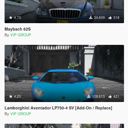
4.73
34.609
318
Maybach 62S
By
VIP GROUP
4.23
128.613
421
Lamborghini Aventador LP750-4 SV [Add-On / Replace]
By
VIP GROUP