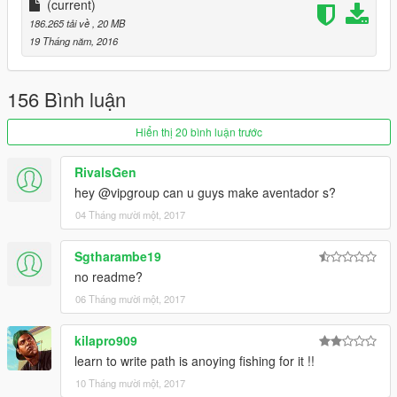
可使用的表盘
(current)
186.265 tải về
, 20 MB
正确的驾驶员位置
19 Tháng năm, 2016
数据：无需更改数据,直接用原游戏数据即可,如想改为后驱车请自
行修改数据。
156 Bình luận
安装方法：
Hiển thị 20 bình luận trước
handling:\x64w.rpf\dlcpacks\mpbusiness\dlc.rpf\common\data
RivalsGen
hey @vipgroup can u guys make aventador s?
请使用openIV软件进行全盘搜索，得出最新的路劲后替换它！
04 Tháng mười một, 2017
本MOD由【VG】VIP GROUP免费提供，请勿用于其他商业用
途！
Sgtharambe19
no readme?
如想了解更多MOD进程，欢迎加入
06 Tháng mười một, 2017
【VG】VIP GROUP 团队QQ群：530797391
kilapro909
learn to write path is anoying fishing for it !!
10 Tháng mười một, 2017