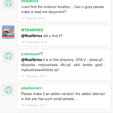
RealStrixx
i cant find the turismor location... Can u guys please
make a read me document?
31 Tháng ba, 2019
MYBANHSEE
@RealStrixx
did u find it?
23 Tháng năm, 2019
LukeriousYT
@RealStrixx
it is in this directory: GTA V - x64w.rpf -
dlcpacks - mpbusiness - dlc.rpf - x64 - levels - gta5 -
mpbusinessvehicles.rpf
01 Tháng sáu, 2019
playboicarti
Please make it an addon version! the addon laferrari
in this site has such small wheels...
03 Tháng sáu, 2019