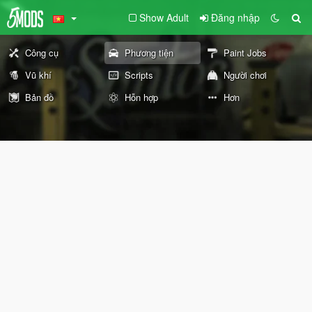
Show Adult
Đăng nhập
Công cụ
Phương tiện
Paint Jobs
Vũ khí
Scripts
Người chơi
Bản đồ
Hỗn hợp
Hơn