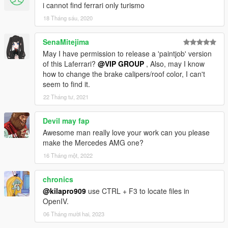
i cannot find ferrari only turismo
18 Tháng sáu, 2020
SenaMitejima
May I have permission to release a 'paintjob' version
of this Laferrari?
@VIP GROUP
, Also, may I know
how to change the brake calipers/roof color, I can't
seem to find it.
22 Tháng tư, 2021
Devil may fap
Awesome man really love your work can you please
make the Mercedes AMG one?
16 Tháng một, 2022
chronics
@kilapro909
use CTRL + F3 to locate files in
OpenIV.
06 Tháng mười hai, 2023