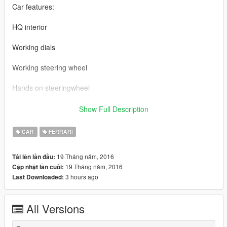
Car features:
HQ interior
Working dials
Working steering wheel
Hands on steeringwheel
handling:\x64w.rpf\dlcpacks\mpbusiness\dlc.rpf\common\data
Show Full Description
Ferrari LaFerrari BY 【VG】VIP GROUP
CAR
FERRARI
MOD制作：VG-JJ
19 Tháng năm, 2016
Tải lên lần đầu:
19 Tháng năm, 2016
Cập nhật lần cuối:
截图： VG-TONG
3 hours ago
Last Downloaded:
车辆介绍：
All Versions
精致的内饰