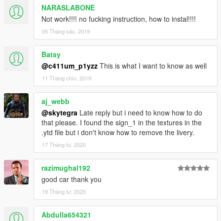
NARASLABONE
Not work!!!! no fucking instruction, how to instal!!!!
05 Tháng sáu, 2019
Batsy
@c411um_p1yzz
This is what I want to know as well
11 Tháng chín, 2019
aj_webb
@skytegra
Late reply but i need to know how to do
that please. I found the sign_1 in the textures in the
.ytd file but i don't know how to remove the livery.
17 Tháng tư, 2020
razimughal192
good car thank you
19 Tháng tư, 2020
Abdulla654321