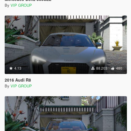
By
VIP GROUP
4.13
88.203
480
2016 Audi R8
By
VIP GROUP