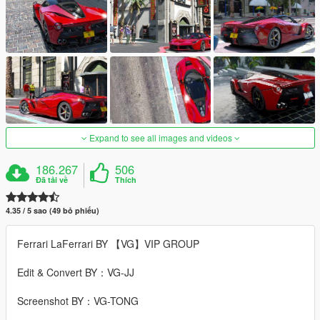
Expand to see all images and videos
186.267
506
Đã tải về
Thích
4.35 / 5 sao (49 bỏ phiếu)
Ferrari LaFerrari BY 【VG】VIP GROUP
Edit & Convert BY：VG-JJ
Screenshot BY：VG-TONG