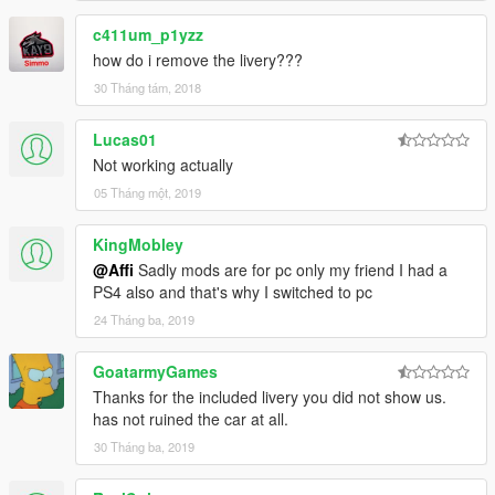
c411um_p1yzz
how do i remove the livery???
30 Tháng tám, 2018
Lucas01
Not working actually
05 Tháng một, 2019
KingMobley
@Affi
Sadly mods are for pc only my friend I had a
PS4 also and that's why I switched to pc
24 Tháng ba, 2019
GoatarmyGames
Thanks for the included livery you did not show us.
has not ruined the car at all.
30 Tháng ba, 2019