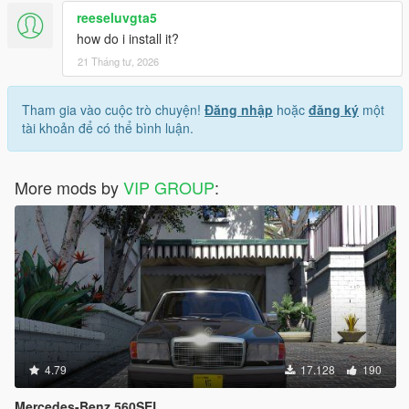
reeseluvgta5
how do i install it?
21 Tháng tư, 2026
Tham gia vào cuộc trò chuyện!
Đăng nhập
hoặc
đăng ký
một
tài khoản để có thể bình luận.
More mods by
VIP GROUP
:
4.79
17.128
190
Mercedes-Benz 560SEL