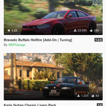
4.88
23.595
286
Bravado Buffalo Hellfire [Add-On | Tuning]
1.2.5
By
MMTGarage
1.235
44
Karin Sultan Classic Livery Pack
1.0