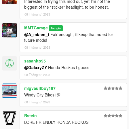
Interested in trying this mod out, yet I'm not the
biggest of the "sticker" headlight, to be honest.
08 Tháng tư, 2023
MMTGarage
Tác giả
@A_mbien_t
Fair enough, ill keep that noted for
future mods!
08 Tháng tư, 2023
sasanito95
@GalaxyZY
Honda Ruckus I guess
08 Tháng tư, 2023
mlgvaultboy187
Windy City Bikes‼💯
08 Tháng tư, 2023
Rstein
LORE FRIENDLY HONDA RUCKUS