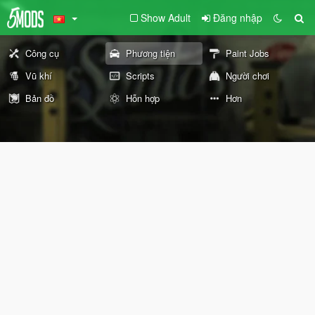
Show Adult
Đăng nhập
Công cụ
Phương tiện
Paint Jobs
Vũ khí
Scripts
Người chơi
Bản đồ
Hỗn hợp
Hơn