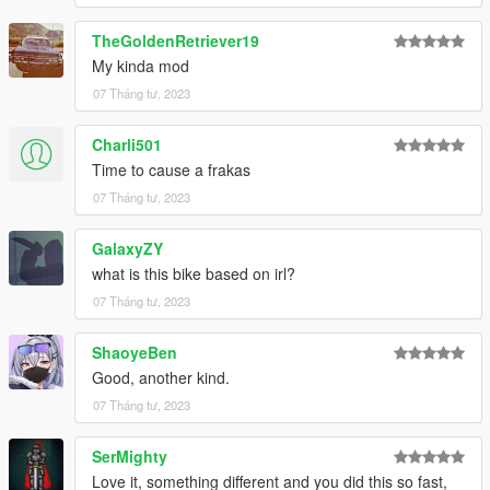
TheGoldenRetriever19
My kinda mod
07 Tháng tư, 2023
Charli501
Time to cause a frakas
07 Tháng tư, 2023
GalaxyZY
what is this bike based on irl?
07 Tháng tư, 2023
ShaoyeBen
Good, another kind.
07 Tháng tư, 2023
SerMighty
Love it, something different and you did this so fast,