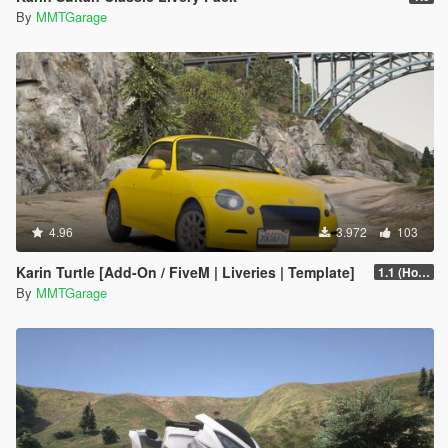
By
MMTGarage
4.96
3.972
103
Karin Turtle [Add-On / FiveM | Liveries | Template]
1.1 (Hot Fix)
By
MMTGarage