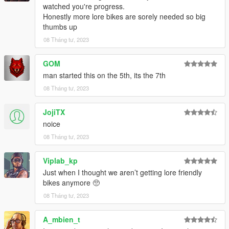
watched you're progress.
Honestly more lore bikes are sorely needed so big
thumbs up
08 Tháng tư, 2023
GOM
man started this on the 5th, its the 7th
08 Tháng tư, 2023
JojiTX
noice
08 Tháng tư, 2023
Viplab_kp
Just when I thought we aren’t getting lore friendly
bikes anymore 🥺
08 Tháng tư, 2023
A_mbien_t