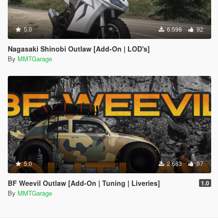
5.0
6.598
92
Nagasaki Shinobi Outlaw [Add-On | LOD's]
By
MMTGarage
5.0
2.683
97
BF Weevil Outlaw [Add-On | Tuning | Liveries]
1.0
By
MMTGarage