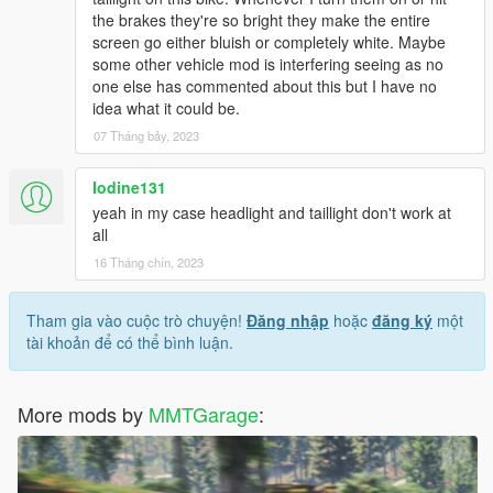
the brakes they're so bright they make the entire
screen go either bluish or completely white. Maybe
some other vehicle mod is interfering seeing as no
one else has commented about this but I have no
idea what it could be.
07 Tháng bảy, 2023
Iodine131
yeah in my case headlight and taillight don't work at
all
16 Tháng chín, 2023
Tham gia vào cuộc trò chuyện!
Đăng nhập
hoặc
đăng ký
một
tài khoản để có thể bình luận.
More mods by
MMTGarage
: