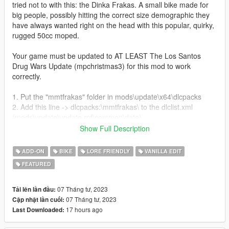
tried not to with this: the Dinka Frakas. A small bike made for
big people, possibly hitting the correct size demographic they
have always wanted right on the head with this popular, quirky,
rugged 50cc moped.
Your game must be updated to AT LEAST The Los Santos
Drug Wars Update (mpchristmas3) for this mod to work
correctly.
1. Put the "mmtfrakas" folder in mods\update\x64\dlcpacks
2. Add this line -> dlcpacks:\mmtfrakas\ to the dlclist.xml
(mods\update\update.rpf\common\data)
Show Full Description
Spawn name: frakas
ADD-ON
BIKE
LORE FRIENDLY
VANILLA EDIT
Features:
FEATURED
Full Detailed Bike and Frame
Fully Working Lights and Dials
Tuning Options
07 Tháng tư, 2023
Tải lên lần đầu:
Fun but Slow Handling
07 Tháng tư, 2023
Cập nhật lần cuối:
9 Liverys
17 hours ago
Last Downloaded: