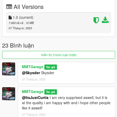
Credits:
All Versions
MMTGarage - Modelling the Bike, Porting, Addon, Tuning and
Some Liverys, Pictures
1.0
(current)
TGR19 - Liverys
7.660 tải về
, 10 MB
Charli501 - Liverys
07 Tháng tư, 2023
Dayashi - Liverys
23 Bình luận
Hiển thị 3 bình luận trước
MMTGarage
Tác giả
@Skysder
Skysder
07 Tháng tư, 2023
MMTGarage
Tác giả
@ItsJustCurtis
I am very supprised aswell, but it is
at the quality i am happy with and i hope other people
like it aswell!
07 Tháng tư, 2023