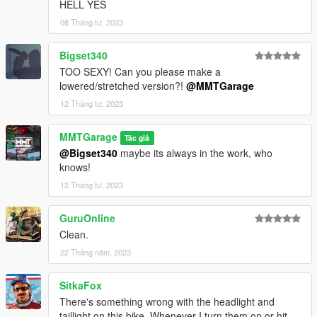
HELL YES
08 Tháng tư, 2023
Bigset340
TOO SEXY! Can you please make a
lowered/stretched version?!
@MMTGarage
12 Tháng tư, 2023
MMTGarage
Tác giả
@Bigset340
maybe its always in the work, who
knows!
12 Tháng tư, 2023
GuruOnline
Clean.
22 Tháng năm, 2023
SitkaFox
There's something wrong with the headlight and
taillight on this bike. Whenever I turn them on or hit