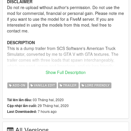
DISCLAIMER
Do not re-upload without author's permission. Do not use the
mod for commercial, financial or personal gain. Please note me
if you want to use the model for a FiveM server. If you are
interested in using the models from this mod, feel free to
contact me.
DESCRIPTION
This is a dump trailer from SCS Software's American Truck
Simulator, converted by me to GTA V with GTA textures. The
trailer comes with three loads that spawn interchangeably,
which are sand, grave and limestone, and six lore friendly
liveries.
Show Full Description
MODEL NAME
ADD-ON
VANILLA EDIT
TRAILER
LORE FRIENDLY
-
trailerdump
03 Tháng hai, 2020
Tải lên lần đầu:
TEMPLATE
29 Tháng hai, 2020
Cập nhật lần cuối:
7 hours ago
Last Downloaded:
CREDITS
-
Rockstar Games
- Vehicle models
-
SCS Software
- Dump trailer model
All Versions
-
TheF3nt0n
- Conversion and model editing