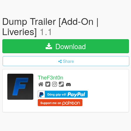
Dump Trailer [Add-On |
Liveries]
1.1
Download
Share
TheF3nt0n
Đóng góp với
Support me on