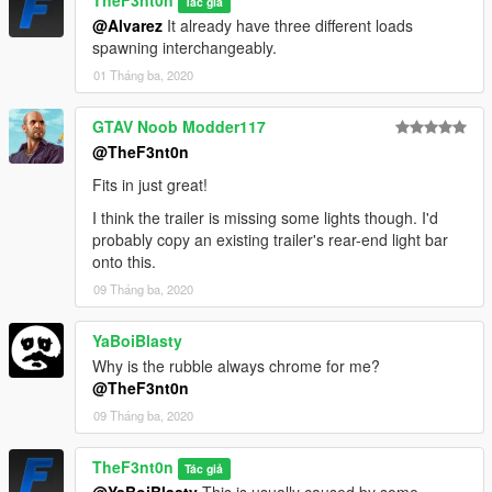
Tác giả
@Alvarez
It already have three different loads
spawning interchangeably.
01 Tháng ba, 2020
GTAV Noob Modder117
@TheF3nt0n
Fits in just great!
I think the trailer is missing some lights though. I'd
probably copy an existing trailer's rear-end light bar
onto this.
09 Tháng ba, 2020
YaBoiBlasty
Why is the rubble always chrome for me?
@TheF3nt0n
09 Tháng ba, 2020
TheF3nt0n
Tác giả
@YaBoiBlasty
This is usually caused by some