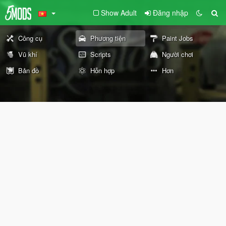
Show Adult
Đăng nhập
Công cụ
Phương tiện
Paint Jobs
Vũ khí
Scripts
Người chơi
Bản đồ
Hỗn hợp
Hơn