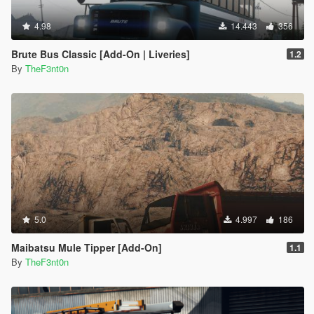
4.98
14.443
356
Brute Bus Classic [Add-On | Liveries]
1.2
By
TheF3nt0n
5.0
4.997
186
Maibatsu Mule Tipper [Add-On]
1.1
By
TheF3nt0n