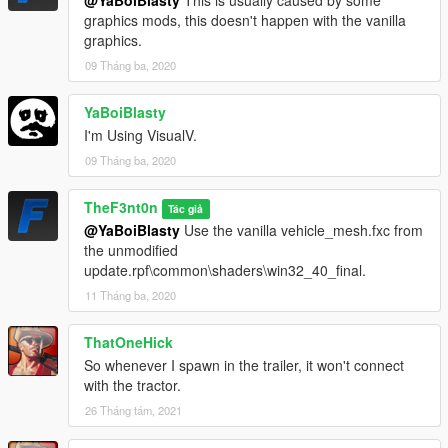
graphics mods, this doesn't happen with the vanilla
graphics.
09 Tháng ba, 2020
YaBoiBlasty
I'm Using VisualV.
09 Tháng ba, 2020
TheF3nt0n
Tác giả
@YaBoiBlasty
Use the vanilla vehicle_mesh.fxc from
the unmodified
update.rpf\common\shaders\win32_40_final.
11 Tháng ba, 2020
ThatOneHick
So whenever I spawn in the trailer, it won't connect
with the tractor.
26 Tháng tám, 2021