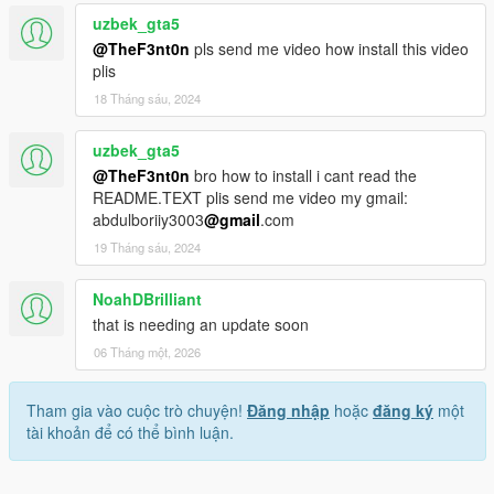
uzbek_gta5
@TheF3nt0n
pls send me video how install this video
plis
18 Tháng sáu, 2024
uzbek_gta5
@TheF3nt0n
bro how to install i cant read the
README.TEXT plis send me video my gmail:
abdulboriiy3003
@gmail
.com
19 Tháng sáu, 2024
NoahDBrilliant
that is needing an update soon
06 Tháng một, 2026
Tham gia vào cuộc trò chuyện!
Đăng nhập
hoặc
đăng ký
một
tài khoản để có thể bình luận.