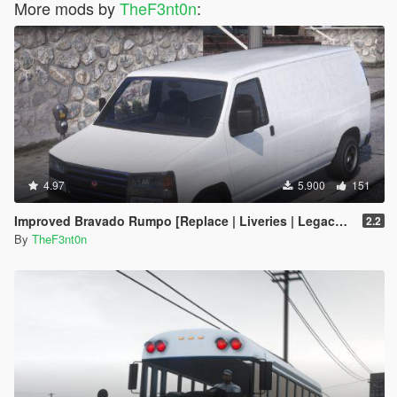
More mods by
TheF3nt0n
:
4.97
5.900
151
Improved Bravado Rumpo [Replace | Liveries | Legacy | Enhanced]
2.2
By
TheF3nt0n