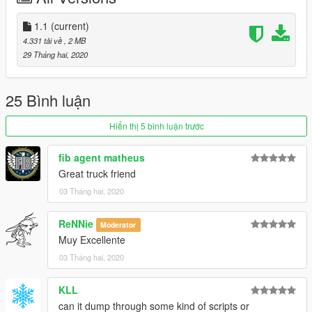
-
TheSecretPower
- Liveries
-
Monkeypolice188
1.1
(current)
and
Weeby
- Wheels
-
MyCrystals!
- Description
4.331 tải về
, 2 MB
-
Sealyx
- Screenshots
29 Tháng hai, 2020
CHANGELOG
-
1.0
- Initial release
25 Bình luận
-
1.1
- Fixed the mapping of the LODs
Hiển thị 5 bình luận trước
fib agent matheus
Great truck friend
03 Tháng hai, 2020
ReNNie
Moderator
Muy Excellente
03 Tháng hai, 2020
KLL
can it dump through some kind of scripts or