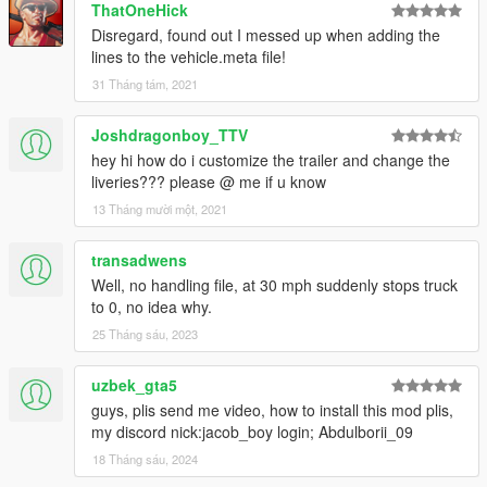
ThatOneHick
Disregard, found out I messed up when adding the
lines to the vehicle.meta file!
31 Tháng tám, 2021
Joshdragonboy_TTV
hey hi how do i customize the trailer and change the
liveries??? please @ me if u know
13 Tháng mười một, 2021
transadwens
Well, no handling file, at 30 mph suddenly stops truck
to 0, no idea why.
25 Tháng sáu, 2023
uzbek_gta5
guys, plis send me video, how to install this mod plis,
my discord nick:jacob_boy login; Abdulborii_09
18 Tháng sáu, 2024