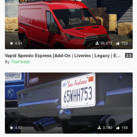
4.94
96.073
733
Vapid Speedo Express [Add-On | Liveries | Legacy | Enhanced]
2.5
By
TheF3nt0n
4.92
3.780
158