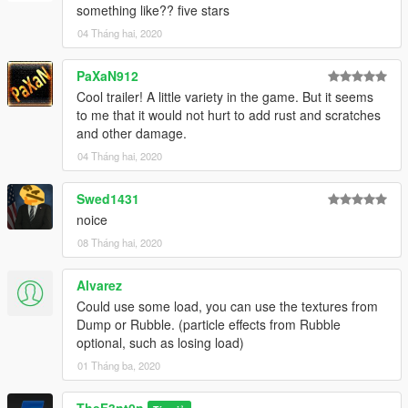
something like?? five stars
04 Tháng hai, 2020
PaXaN912
Cool trailer! A little variety in the game. But it seems
to me that it would not hurt to add rust and scratches
and other damage.
04 Tháng hai, 2020
Swed1431
noice
08 Tháng hai, 2020
Alvarez
Could use some load, you can use the textures from
Dump or Rubble. (particle effects from Rubble
optional, such as losing load)
01 Tháng ba, 2020
TheF3nt0n