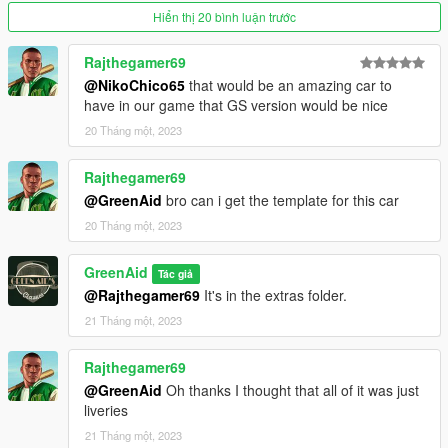
Hiển thị 20 bình luận trước
Rajthegamer69
@NikoChico65
that would be an amazing car to
have in our game that GS version would be nice
20 Tháng một, 2023
Rajthegamer69
@GreenAid
bro can i get the template for this car
20 Tháng một, 2023
GreenAid
Tác giả
@Rajthegamer69
It's in the extras folder.
21 Tháng một, 2023
Rajthegamer69
@GreenAid
Oh thanks I thought that all of it was just
liveries
21 Tháng một, 2023