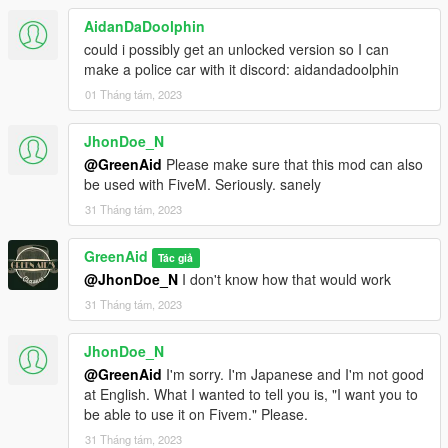
AidanDaDoolphin
could i possibly get an unlocked version so I can
make a police car with it discord: aidandadoolphin
01 Tháng tám, 2023
JhonDoe_N
@GreenAid
Please make sure that this mod can also
be used with FiveM. Seriously. sanely
31 Tháng tám, 2023
GreenAid
Tác giả
@JhonDoe_N
I don't know how that would work
31 Tháng tám, 2023
JhonDoe_N
@GreenAid
I'm sorry. I'm Japanese and I'm not good
at English. What I wanted to tell you is, "I want you to
be able to use it on Fivem." Please.
31 Tháng tám, 2023