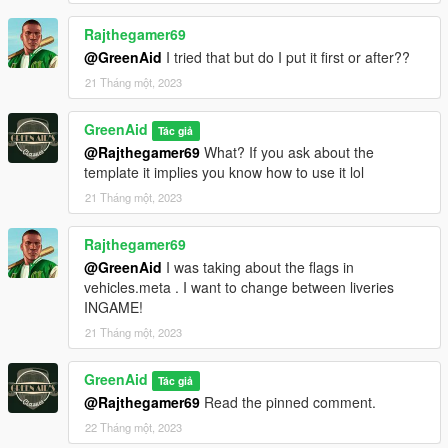
Rajthegamer69
@GreenAid
I tried that but do I put it first or after??
21 Tháng một, 2023
GreenAid
Tác giả
@Rajthegamer69
What? If you ask about the
template it implies you know how to use it lol
21 Tháng một, 2023
Rajthegamer69
@GreenAid
I was taking about the flags in
vehicles.meta . I want to change between liveries
INGAME!
21 Tháng một, 2023
GreenAid
Tác giả
@Rajthegamer69
Read the pinned comment.
22 Tháng một, 2023