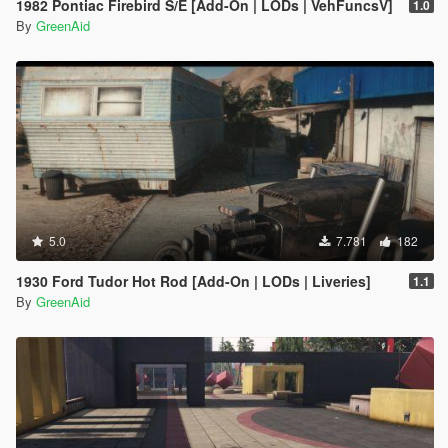
1982 Pontiac Firebird S/E [Add-On | LODs | VehFuncsV]
1.0
By
GreenAid
5.0
7.781
182
1930 Ford Tudor Hot Rod [Add-On | LODs | Liveries]
1.1
By
GreenAid