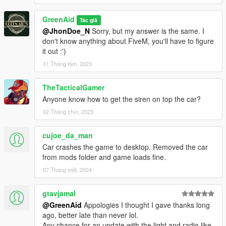
GreenAid
Tác giả
@JhonDoe_N
Sorry, but my answer is the same. I
don't know anything about FiveM, you'll have to figure
it out :')
31 Tháng tám, 2023
TheTacticalGamer
Anyone know how to get the siren on top the car?
02 Tháng chín, 2023
cujoe_da_man
Car crashes the game to desktop. Removed the car
from mods folder and game loads fine.
07 Tháng một, 2024
gtavjamal
@GreenAid
Appologies I thought I gave thanks long
ago, better late than never lol.
Any chance for an update with the light and radio like