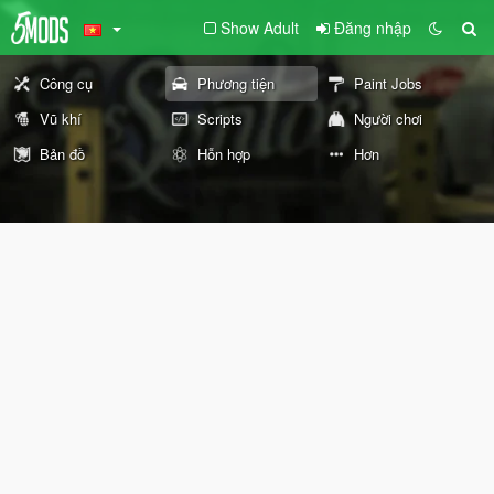
Show Adult
Đăng nhập
Công cụ
Phương tiện
Paint Jobs
Vũ khí
Scripts
Người chơi
Bản đồ
Hỗn hợp
Hơn