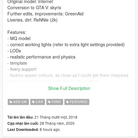
Original model: internet
Conversion to GTA V: skyrix
Further edits, improvements: GreenAid
Liveries, dirt: ReNNie (2k)
Features:
- MQ model
- correct working lights (refer to extra light settings provided)
- LODs
- realistic performance and physics
- template
- livery support
- factory spawn colours, as close as I could get them (requires
Classic Car Colours [Add-On] by GreenAid
)
Show Full Description
Issues:
- none known
ADD-ON
CAR
FORD
FEATURED
CHANGELOG:
21 Tháng mười một, 2018
Tải lên lần đầu:
- 1.0: first release
28 Tháng năm, 2020
Cập nhật lần cuối:
- 1.1: fixed glass tint, added .txt for liveries
8 hours ago
Last Downloaded:
- 1.2: fixed a typo that made the lights not work properly
- 1.3: new basic suspension, more accurate exhausts, little