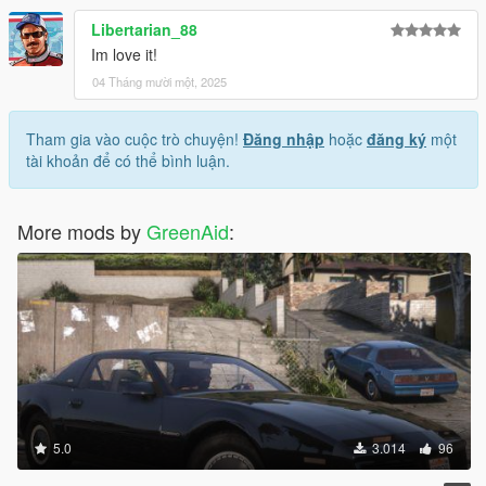
Libertarian_88
Im love it!
04 Tháng mười một, 2025
Tham gia vào cuộc trò chuyện!
Đăng nhập
hoặc
đăng ký
một
tài khoản để có thể bình luận.
More mods by
GreenAid
:
5.0
3.014
96