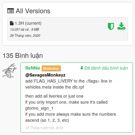
tweaks to model and handling
All Versions
- hotfix: added a missing texture, attached rear view mirror to
windscreen
-
1.3H
(current)
Please if you like my work and want to support me, considering
13.057 tải về
, 8 MB
donating to help, thank you!
28 Tháng năm, 2020
-
Screenshots by ReNNie, thanks a lot!
135 Bình luận
Enjoy!
ReNNie
Đã đánh dấu bình luận
Moderator
@SavagesMonkeyz
add FLAG_HAS_LIVERY to the <flags> line in
vehicles.meta inside the dlc.rpf
then add all liveries or just one
if you only import one, make sure it's called
gtorino_sign_1
if you add more always make sure the numbers
ascend (so 1, 2, 3, etc)
23 Tháng mười một, 2018