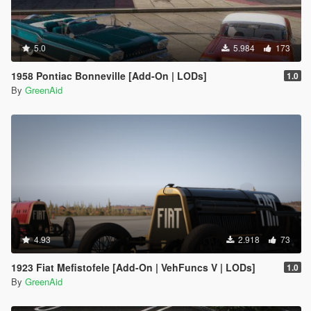
5.0
5.984
173
1958 Pontiac Bonneville [Add-On | LODs]
1.0
By
GreenAid
4.93
2.918
73
1923 Fiat Mefistofele [Add-On | VehFuncs V | LODs]
1.0
By
GreenAid