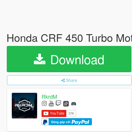
Honda CRF 450 Turbo Mo
Download
Share
RkrdM
Đóng góp với