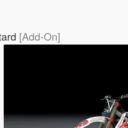
tard
[Add-On]