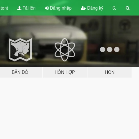
tent
Tải lên
Đăng nhập
Đăng ký
BẢN ĐỒ
HỖN HỢP
HƠN