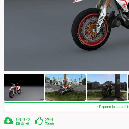
Expand to see all 
66.072
286
Đã tải về
Thích