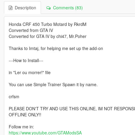
Description
Comments (83)
Honda CRF 450 Turbo Motard by RkrdM
Converted from GTA IV
Converted for GTA IV by chi47, Mr.Poher
Thanks to Imtaj, for helping me set up the add-on
---How to Install---
in "Ler ou morrer!" file
You can use Simple Trainer Spawn it by name.
crfsm
PLEASE DON'T TRY AND USE THIS ONLINE, IM NOT RESPONS
OFFLINE ONLY!!
Follow me in:
https://www.youtube.com/GTAModsSA