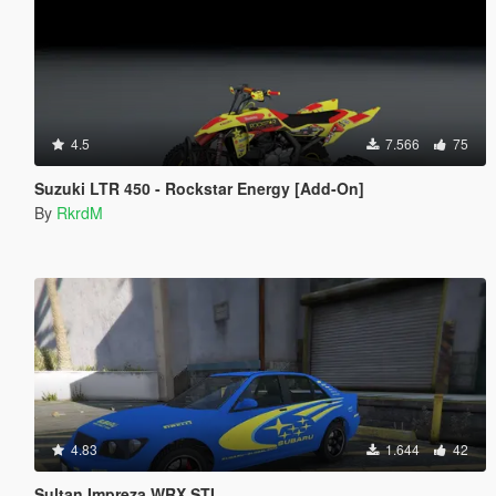
4.5
7.566
75
Suzuki LTR 450 - Rockstar Energy [Add-On]
By
RkrdM
4.83
1.644
42
Sultan Impreza WRX STI