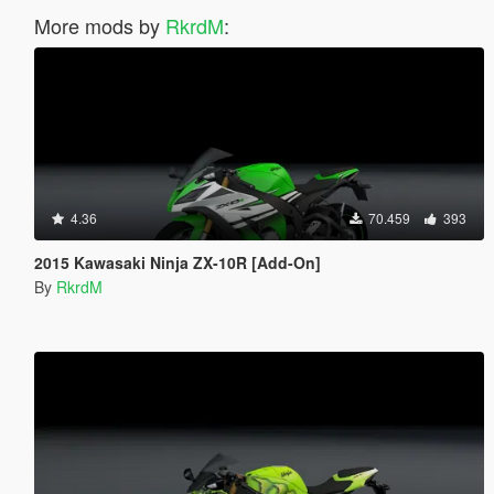
More mods by
RkrdM
:
4.36
70.459
393
2015 Kawasaki Ninja ZX-10R [Add-On]
By
RkrdM