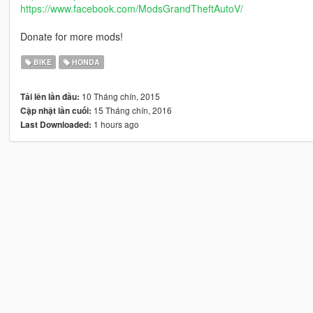
https://www.facebook.com/ModsGrandTheftAutoV/
Donate for more mods!
BIKE
HONDA
10 Tháng chín, 2015
Tải lên lần đầu:
15 Tháng chín, 2016
Cập nhật lần cuối:
1 hours ago
Last Downloaded: