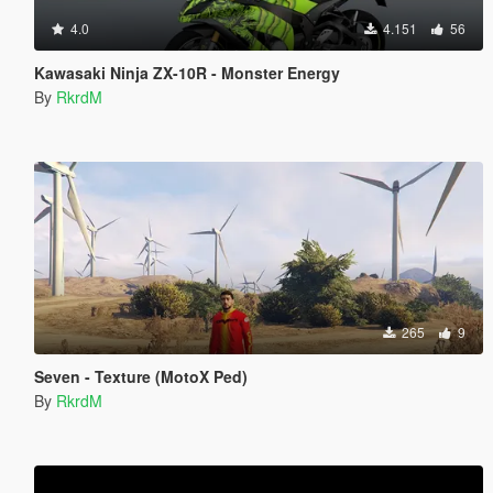
4.0
4.151
56
Kawasaki Ninja ZX-10R - Monster Energy
By
RkrdM
265
9
Seven - Texture (MotoX Ped)
By
RkrdM