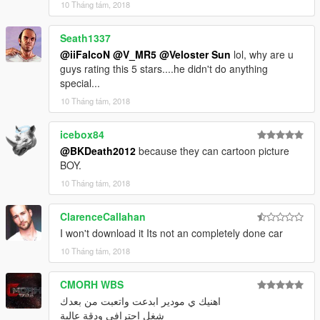
10 Tháng tám, 2018
Seath1337
@iiFalcoN
@V_MR5
@Veloster Sun
lol, why are u
guys rating this 5 stars....he didn't do anything
special...
10 Tháng tám, 2018
icebox84
@BKDeath2012
because they can cartoon picture
BOY.
10 Tháng tám, 2018
ClarenceCallahan
I won't download it Its not an completely done car
10 Tháng tám, 2018
CMORH WBS
اهنيك ي مودير ابدعت واتعبت من بعدك
شغل احترافي ودقة عالية