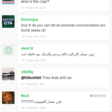
what is this crap!?
01 Tháng một, 2019
Doctorgta
love it! As you can tell all american commentators are
dumb asses xD
03 Tháng một, 2019
slem18
وين مسار التركيب الله يرحم والدينك مو حاطه انت
22 Tháng năm, 2019
xWZRq
@Killer2000
Thes Arab drift car
21 Tháng tám, 2021
Nouf
فين مسار التثبييييت؟؟!؟!؟!؟!
22 Tháng tám, 2022