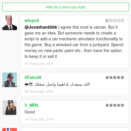
Hiển thị 5 bình luận trước
wlupoli
@Jonathan6506
I agree this mod is cancer. But it
gave me an idea. But someone needs to create a
script to add a car mechanic simulator functionality to
the game. Buy a wrecked car from a junkyard. Spend
money on new parts/ paint etc.. then have the option
to keep it or sell it
09 Tháng tám, 2018
iiFalcoN
الله يسعدك ياداهيتنا واصل شغلك 😎❤️
09 Tháng tám, 2018
V_MR5
Good
09 Tháng tám, 2018