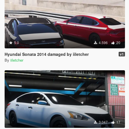
5.0
4.596
20
Hyundai Sonata 2014 damaged by iiletcher
v1
By
iiletcher
3.047
17