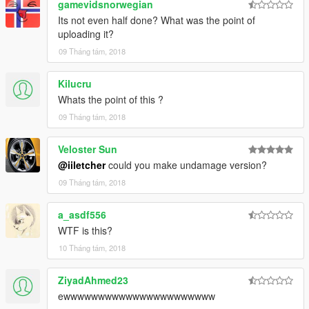
gamevidsnorwegian
Its not even half done? What was the point of
uploading it?
09 Tháng tám, 2018
Kilucru
Whats the point of this ?
09 Tháng tám, 2018
Veloster Sun
@iiletcher
could you make undamage version?
09 Tháng tám, 2018
a_asdf556
WTF is this?
10 Tháng tám, 2018
ZiyadAhmed23
ewwwwwwwwwwwwwwwwwwwwww