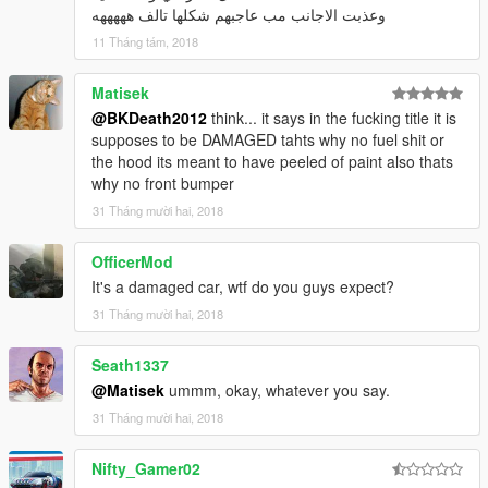
وعذبت الاجانب مب عاجبهم شكلها تالف هههههه
11 Tháng tám, 2018
Matisek
@BKDeath2012
think... it says in the fucking title it is
supposes to be DAMAGED tahts why no fuel shit or
the hood its meant to have peeled of paint also thats
why no front bumper
31 Tháng mười hai, 2018
OfficerMod
It's a damaged car, wtf do you guys expect?
31 Tháng mười hai, 2018
Seath1337
@Matisek
ummm, okay, whatever you say.
31 Tháng mười hai, 2018
Nifty_Gamer02