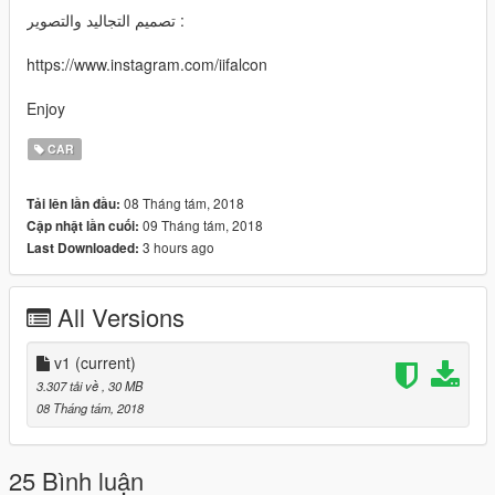
تصميم التجاليد والتصوير :
https://www.instagram.com/iifalcon
Enjoy
CAR
08 Tháng tám, 2018
Tải lên lần đầu:
09 Tháng tám, 2018
Cập nhật lần cuối:
3 hours ago
Last Downloaded:
All Versions
v1
(current)
3.307 tải về
, 30 MB
08 Tháng tám, 2018
25 Bình luận