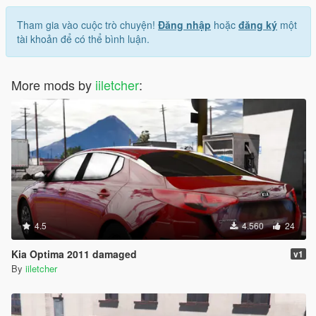
Tham gia vào cuộc trò chuyện!
Đăng nhập
hoặc
đăng ký
một
tài khoản để có thể bình luận.
More mods by
iiletcher
:
4.5
4.560
24
Kia Optima 2011 damaged
v1
By
iiletcher