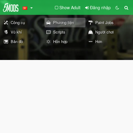
Show Adult
Đăng nhập
Công cụ
Phương tiện
Paint Jobs
Vũ khí
Scripts
Người chơi
Bản đồ
Hỗn hợp
Hơn