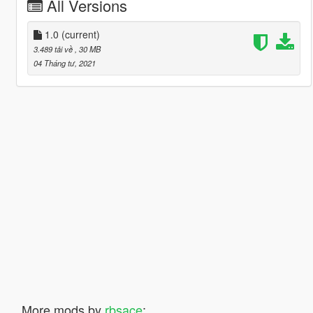
All Versions
1.0
(current)
3.489 tải về
, 30 MB
04 Tháng tư, 2021
More mods by
rbsace
: