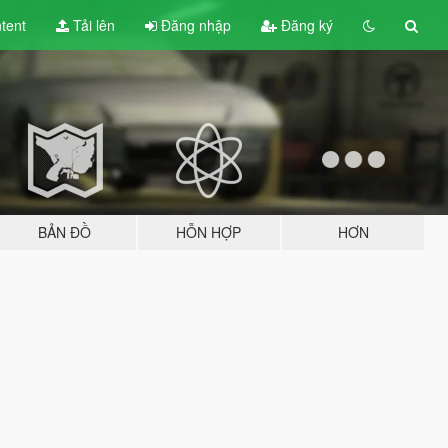
tent
Tải lên
Đăng nhập
Đăng ký
BẢN ĐỒ
HỖN HỢP
HƠN