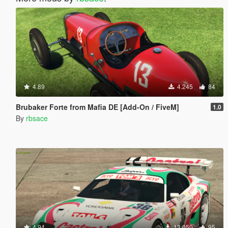
4.89
4.245
84
Brubaker Forte from Mafia DE [Add-On / FiveM]
1.0
By
rbsace
4.94
13.050
95