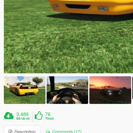
3.489
76
Đã tải về
Thích
Description
Comments (17)