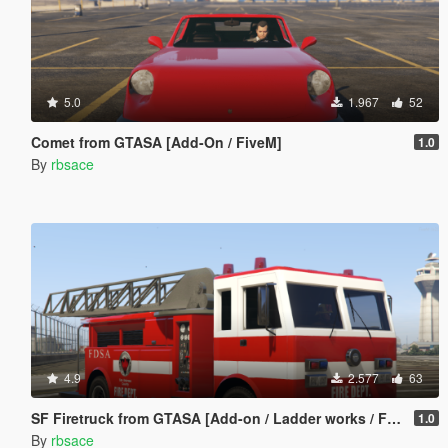
5.0
1.967
52
Comet from GTASA [Add-On / FiveM]
1.0
By
rbsace
4.9
2.577
63
SF Firetruck from GTASA [Add-on / Ladder works / FiveM]
1.0
By
rbsace