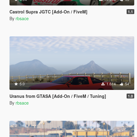
Castrol Supra JGTC [Add-On / FiveM]
1.1
By
rbsace
5.0
1.614
54
Uranus from GTASA [Add-On / FiveM / Tuning]
1.0
By
rbsace