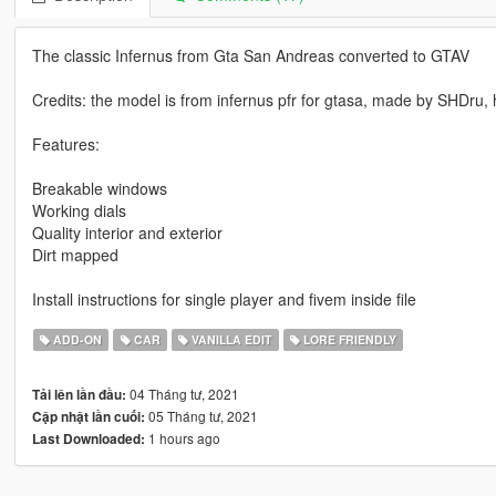
The classic Infernus from Gta San Andreas converted to GTAV
Credits: the model is from infernus pfr for gtasa, made by SHDru,
Features:
Breakable windows
Working dials
Quality interior and exterior
Dirt mapped
Install instructions for single player and fivem inside file
ADD-ON
CAR
VANILLA EDIT
LORE FRIENDLY
04 Tháng tư, 2021
Tải lên lần đầu:
05 Tháng tư, 2021
Cập nhật lần cuối:
1 hours ago
Last Downloaded: