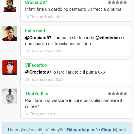
Crociato97
Infatti fate un dardo no centauro un freccia o puma
28 Tháng mười một, 2020
italia mod
@Crociato97
il puma lo sta facendo
@vifederico
se
non sbaglio o il freccia uno dei due
29 Tháng mười một, 2020
VIFederico
@Crociato97
io farò l'ariete e il puma 6x6
29 Tháng mười một, 2020
ThatZer0_o
Puoi fare una versione in cui è possibile cambiare il
colore?
06 Tháng năm, 2021
Tham gia vào cuộc trò chuyện!
Đăng nhập
hoặc
đăng ký
một