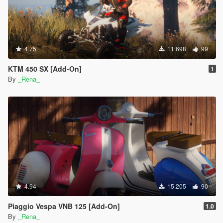
4.75
11.698
99
KTM 450 SX [Add-On]
1
By
_Rena_
4.94
15.205
90
Piaggio Vespa VNB 125 [Add-On]
1.0
By
_Rena_