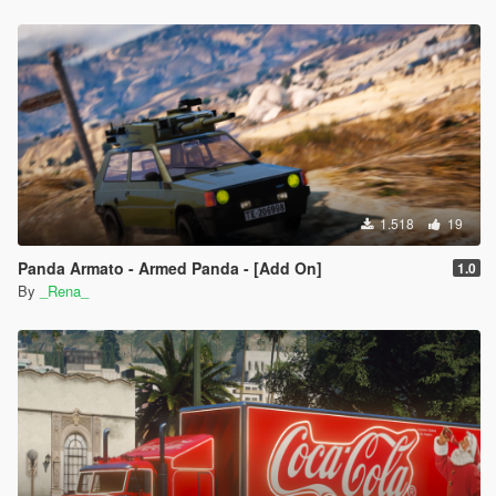
1.518
19
Panda Armato - Armed Panda - [Add On]
1.0
By
_Rena_