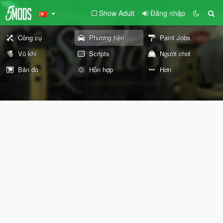
Show Adult
Đăng nhập
Công cụ
Phương tiện
Paint Jobs
Vũ khí
Scripts
Người chơi
Bản đồ
Hỗn hợp
Hơn