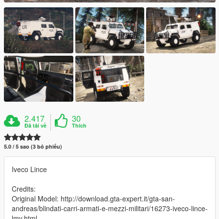
2.417
30
Đã tải về
Thích
5.0 / 5 sao (3 bỏ phiếu)
Iveco Lince
Credits:
Original Model: http://download.gta-expert.it/gta-san-
andreas/blindati-carri-armati-e-mezzi-militari/16273-iveco-lince-
lmv.html