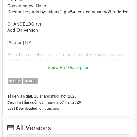
Converted by: Rena
Decorative parts by: https://it.gta5-mods.com/users/VIFederico
CHANGELOG 1.1
Add-On Version
[Add-on] ITA
---------------------------------------------------------
Rilascia la cartella lincenu in mods \ update \ x64 \ dlcpacks
Modifica dlclist.xml da update \ update.rpf \ common \ data
aggiungi questa linea
Show Full Description
dlcpacks: \ lincenu \ item>
SUV
APC
Salvalo e sostituiscilo.
28 Tháng mười một, 2020
Tải lên lần đầu:
08 Tháng mười hai, 2020
Cập nhật lần cuối:
Nome di Spawn: lincenu
6 hours ago
Last Downloaded:
[Add-On] ENG
---------------------------------------------------------
All Versions
Drop the lincenu folder into mods \ update \ x64 \ dlcpacks
Edit dlclist.xml from update \ update.rpf \ common \ data