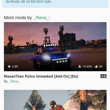
tài khoản để có thể bình luận.
More mods by
_Rena_
:
4.88
19.499
84
NissanTitan Police Unmarked [Add-On] [Els]
1.0
By
_Rena_