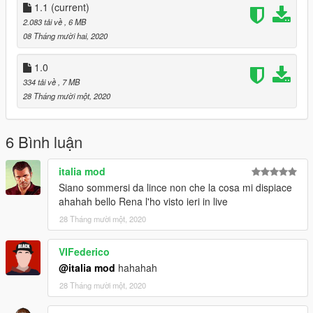
add this line
1.1
(current)
2.083 tải về
, 6 MB
dlcpacks: \ lincenu \ item>
08 Tháng mười hai, 2020
Save and replace it.
1.0
334 tải về
, 7 MB
Name for Spawn: lincenu
28 Tháng mười một, 2020
---------------------------------------------------------
"ATTENTION"
6 Bình luận
You are not authorized to change the model.
italia mod
"ATTENZIONE"
Siano sommersi da lince non che la cosa mi dispiace
Non sei autorizzato a modificare modello.
ahahah bello Rena l'ho visto ieri in live
28 Tháng mười một, 2020
VIFederico
@italia mod
hahahah
28 Tháng mười một, 2020