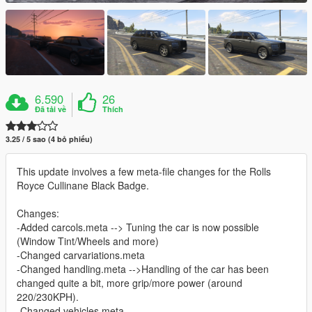
6.590
26
Đã tải về
Thích
3.25 / 5 sao (4 bỏ phiếu)
This update involves a few meta-file changes for the Rolls
Royce Cullinane Black Badge.
Changes:
-Added carcols.meta --> Tuning the car is now possible
(Window Tint/Wheels and more)
-Changed carvariations.meta
-Changed handling.meta -->Handling of the car has been
changed quite a bit, more grip/more power (around
220/230KPH).
-Changed vehicles.meta