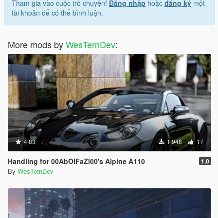
Tham gia vào cuộc trò chuyện!
Đăng nhập
hoặc
đăng ký
một
tài khoản để có thể bình luận.
More mods by
WesTernDev
:
4.83
1.948
17
Handling for 00AbOlFaZl00's Alpine A110
1.0
By
WesTernDev