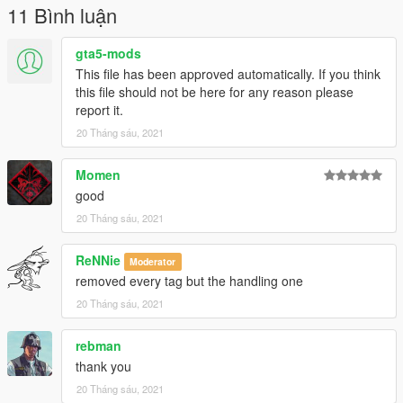
11 Bình luận
gta5-mods
This file has been approved automatically. If you think
this file should not be here for any reason please
report it.
20 Tháng sáu, 2021
Momen
good
20 Tháng sáu, 2021
ReNNie
Moderator
removed every tag but the handling one
20 Tháng sáu, 2021
rebman
thank you
20 Tháng sáu, 2021