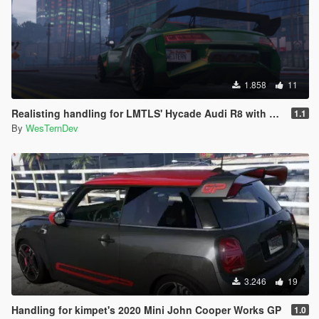
1.858
11
Realisting handling for LMTLS' Hycade Audi R8 with vehicles.meta update.
1.1
By
WesTernDev
3.246
19
Handling for kimpet's 2020 Mini John Cooper Works GP
1.0