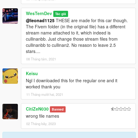
WesTernDev
Tác giả
@leonad1125
THESE are made for this car though.
The Fivem folder (in the original file) has a different
stream name attached to it, which indeed is
cullinanbb. Just change those stream files from
cullinanbb to cullinan2. No reason to leave 2.5
stars....
08 Tháng tám, 2021
Keisu
Ngl I downloaded this for the regular one and it
worked thank you
11 Tháng mười hai, 2021
CitiZeN030
Banned
wrong file names
02 Tháng bảy, 2023