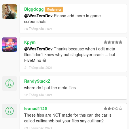
Biggdogg
Moderator
@WesTernDev
Please add more in game
screenshots
20 Tháng sáu, 2021
Kpym
@WesTernDev
Thanks because when i edit meta
files i don't know why but singleplayer crash ... but
FiveM no 😅
21 Tháng sáu, 2021
RandyStackZ
where do i put the meta files
22 Tháng sáu, 2021
leonad1125
These files are NOT made for this car, the car is
called cullinanbb but your files say cullinan2
09 Tháng bảy, 2021