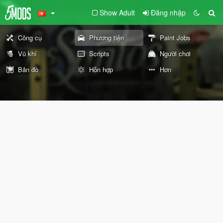
Show Adult
Đăng nhập
Công cụ
Phương tiện
Paint Jobs
Vũ khí
Scripts
Người chơi
Bản đồ
Hỗn hợp
Hơn