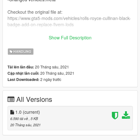
Checkout the original file at:
https://www.gta5-mods.com/vehicles/rolls-royce-cullinan-black-
badge-add-on-replace-fivem-lods
Shoutout to @Kpym for making this car!
Show Full Description
How to install/steps:
HANDLING
1: Install the original file.
2: Simply replace the original meta files with the new meta-
20 Tháng sáu, 2021
Tải lên lần đầu:
files(drag and drop).
20 Tháng sáu, 2021
Cập nhật lần cuối:
3: Done.
2 ngày trước
Last Downloaded:
All Versions
1.0
(current)
6.590 tải về
, 5 KB
20 Tháng sáu, 2021