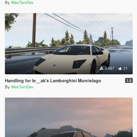
By
WesTernDev
3.487
21
Handling for le__ak's Lamborghini Murcielago
1.0
By
WesTernDev