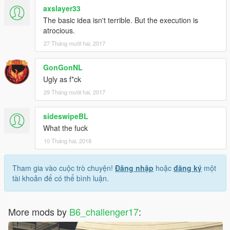
axslayer33
The basic idea isn't terrible. But the execution is
atrocious.
27 Tháng mười hai, 2017
GonGonNL
Ugly as f*ck
29 Tháng mười hai, 2017
sideswipeBL
What the fuck
10 Tháng hai, 2018
Tham gia vào cuộc trò chuyện!
Đăng nhập
hoặc
đăng ký
một
tài khoản để có thể bình luận.
More mods by
B6_challenger17
: