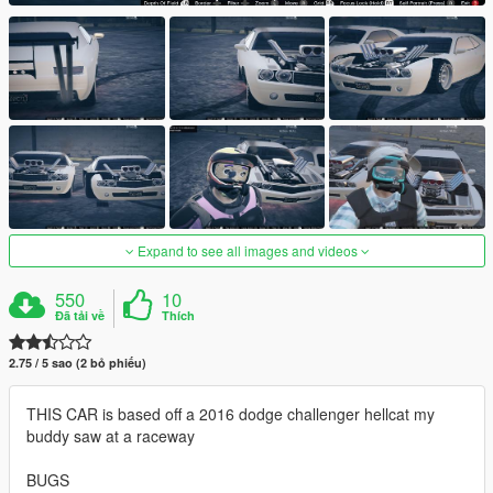
Expand to see all images and videos
550
10
Đã tải về
Thích
2.75 / 5 sao (2 bỏ phiếu)
THIS CAR is based off a 2016 dodge challenger hellcat my
buddy saw at a raceway
BUGS