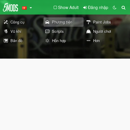
Show Adult
Đăng nhập
Công cụ
Phương tiện
Paint Jobs
Vũ khí
Scripts
Người chơi
Bản đồ
Hỗn hợp
Hơn