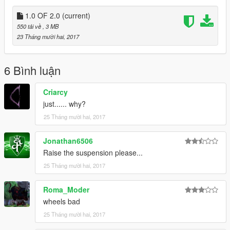
1.0 OF 2.0
(current)
550 tải về
, 3 MB
23 Tháng mười hai, 2017
6 Bình luận
Criarcy
just...... why?
25 Tháng mười hai, 2017
Jonathan6506
Raise the suspension please...
25 Tháng mười hai, 2017
Roma_Moder
wheels bad
25 Tháng mười hai, 2017