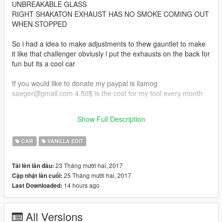
UNBREAKABLE GLASS
RIGHT SHAKATON EXHAUST HAS NO SMOKE COMING OUT
WHEN STOPPED
So i had a idea to make adjustments to thew gauntlet to make
it like that challenger obviusly i put the exhausts on the back for
fun but its a cool car
If you would like to donate my paypal is liamog
saeger@gmail.com 4.50$ is the cost for my tool every month
credits to r* for gauntlet and the car parts
Show Full Description
And to my buddy who seen this
CAR
VANILLA EDIT
23 Tháng mười hai, 2017
Tải lên lần đầu:
25 Tháng mười hai, 2017
Cập nhật lần cuối:
14 hours ago
Last Downloaded:
All Versions