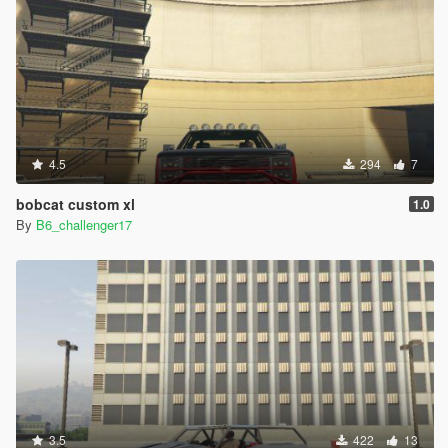
4.5
294
7
bobcat custom xl
1.0
By
B6_challenger17
3.5
422
13