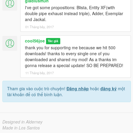
gladiusm3n
I've got some propositions: Blista, Entity XF(with
double pipe exhaust instead triple), Adder, Exemplar
and Jackal.
01 Tháng bảy, 2017
cool56joe
Tác giả
thank you for supporting me because we hit 500
downloads! thanks to every single one of you
downloaded and shared my mod! As a thanks im
gonna release a special update! SO BE PREPARED!
11 Tháng bảy, 2017
Tham gia vào cuộc trò chuyện!
Đăng nhập
hoặc
đăng ký
một
tài khoản để có thể bình luận.
Designed in Alderney
Made in Los Santos