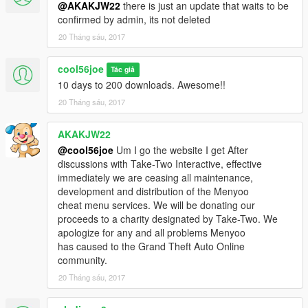
@AKAKJW22
there is just an update that waits to be
confirmed by admin, its not deleted
20 Tháng sáu, 2017
cool56joe
Tác giả
10 days to 200 downloads. Awesome!!
20 Tháng sáu, 2017
AKAKJW22
@cool56joe
Um I go the website I get After
discussions with Take-Two Interactive, effective
immediately we are ceasing all maintenance,
development and distribution of the Menyoo
cheat menu services. We will be donating our
proceeds to a charity designated by Take-Two. We
apologize for any and all problems Menyoo
has caused to the Grand Theft Auto Online
community.
20 Tháng sáu, 2017