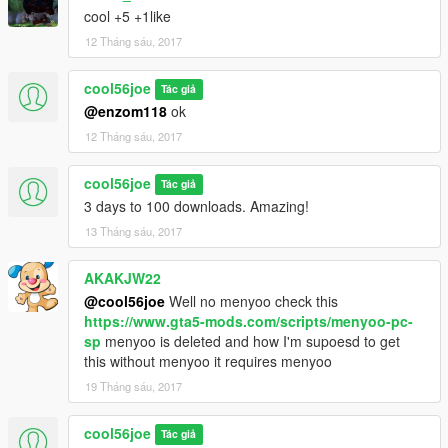
cool +5 +1like
12 Tháng sáu, 2017
cool56joe
Tác giả
@enzom118
ok
12 Tháng sáu, 2017
cool56joe
Tác giả
3 days to 100 downloads. Amazing!
13 Tháng sáu, 2017
AKAKJW22
@cool56joe
Well no menyoo check this
https://www.gta5-mods.com/scripts/menyoo-pc-
sp
menyoo is deleted and how I'm supoesd to get
this without menyoo it requires menyoo
19 Tháng sáu, 2017
cool56joe
Tác giả