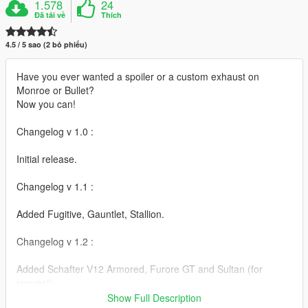
1.578
24
Đã tải về
Thích
4.5 / 5 sao (2 bỏ phiếu)
Have you ever wanted a spoiler or a custom exhaust on
Monroe or Bullet?
Now you can!
Changelog v 1.0 :
Initial release.
Changelog v 1.1 :
Added Fugitive, Gauntlet, Stallion.
Changelog v 1.2 :
Added Schafter V12 Armored, Furore GT and Sultan (for
request).
Show Full Description