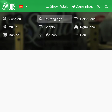
Show Adult
Đăng nhập
Công cụ
Phương tiện
Paint Jobs
Vũ khí
Scripts
Người chơi
Bản đồ
Hỗn hợp
Hơn