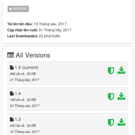
Changelog v 1.3 :
MENYOO
Added Bravado Buffalo, Übermacht Oracle and Übermacht
Oracle XS.¨
10 Tháng sáu, 2017
Tải lên lần đầu:
01 Tháng bảy, 2017
Cập nhật lần cuối:
Changelog v 1.4 :
22 phút trước
Last Downloaded:
Added Felon GT and Redwood Gauntlet.
All Versions
Changelog v 1.5 :
Added 6 new vehicles
1.5
(current)
966 tải về
, 50 KB
What car should i do next? Write in comments.
01 Tháng bảy, 2017
1.4
188 tải về
, 30 KB
24 Tháng sáu, 2017
1.3
433 tải về
, 30 KB
10 Tháng sáu, 2017