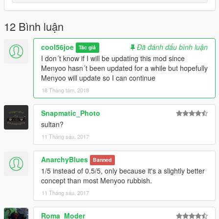
12 Bình luận
cool56joe
Đã đánh dấu bình luận
Tác giả
I don´t know if I will be updating this mod since
Menyoo hasn´t been updated for a while but hopefully
Menyoo will update so I can continue
18 Tháng tám, 2018
Snapmatic_Photo
sultan?
11 Tháng sáu, 2017
AnarchyBlues
Banned
1/5 instead of 0.5/5, only because it's a slightly better
concept than most Menyoo rubbish.
11 Tháng sáu, 2017
Roma_Moder