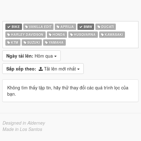
BIKE
VANILLA EDIT
APRILIA
BMW
DUCATI
HARLEY DAVIDSON
HONDA
HUSQVARNA
KAWASAKI
KTM
SUZUKI
YAMAHA
Ngày tải lên:
Hôm qua
Sắp xếp theo:
Tải lên mới nhất
Không tìm thấy tập tin, hãy thử thay đổi các quá trình lọc của
bạn.
Designed in Alderney
Made in Los Santos