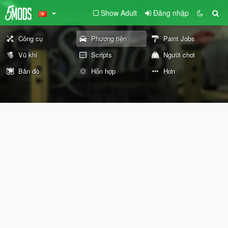
Show Adult
Đăng nhập
Công cụ
Phương tiện
Paint Jobs
Vũ khí
Scripts
Người chơi
Bản đồ
Hỗn hợp
Hơn