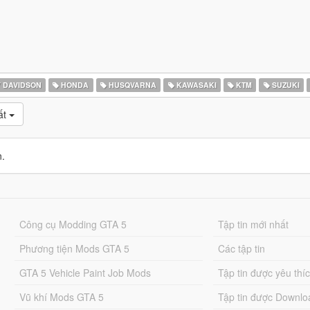
 DAVIDSON
HONDA
HUSQVARNA
KAWASAKI
KTM
SUZUKI
ất
n.
Công cụ Modding GTA 5
Tập tin mới nhất
Phương tiện Mods GTA 5
Các tập tin
GTA 5 Vehicle Paint Job Mods
Tập tin được yêu thí
Vũ khí Mods GTA 5
Tập tin được Downlo