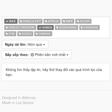
BIKE
VANILLA EDIT
APRILIA
BMW
DUCATI
HARLEY DAVIDSON
HONDA
HUSQVARNA
KAWASAKI
KTM
SUZUKI
YAMAHA
Ngày tải lên:
Hôm qua
Sắp xếp theo:
Phiên bản mới nhất
Không tìm thấy tập tin, hãy thử thay đổi các quá trình lọc của
bạn.
Designed in Alderney
Made in Los Santos