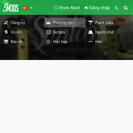
Show Adult
Đăng nhập
Công cụ
Phương tiện
Paint Jobs
Vũ khí
Scripts
Người chơi
Bản đồ
Hỗn hợp
Hơn