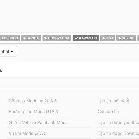
 DAVIDSON
HONDA
HUSQVARNA
KAWASAKI
KTM
SUZUKI
 nhất
n.
Công cụ Modding GTA 5
Tập tin mới nhất
Phương tiện Mods GTA 5
Các tập tin
GTA 5 Vehicle Paint Job Mods
Tập tin được yêu thí
Vũ khí Mods GTA 5
Tập tin được Downlo