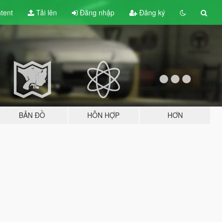
tent
Tải lên
Đăng nhập
Đăng ký
BẢN ĐỒ
HỖN HỢP
HƠN