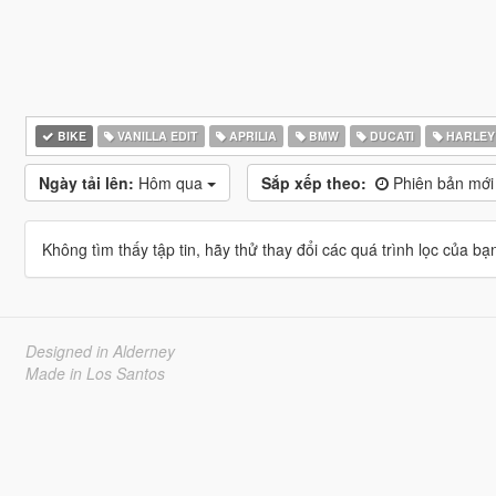
BIKE
VANILLA EDIT
APRILIA
BMW
DUCATI
HARLEY
Ngày tải lên:
Hôm qua
Sắp xếp theo:
Phiên bản mới
Không tìm thấy tập tin, hãy thử thay đổi các quá trình lọc của bạ
Designed in Alderney
Made in Los Santos