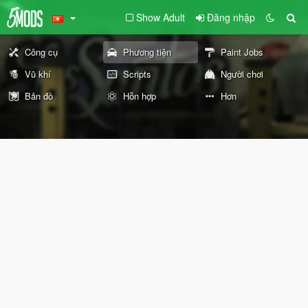
Show Adult
Đăng nhập
Công cụ
Phương tiện
Paint Jobs
Vũ khí
Scripts
Người chơi
Bản đồ
Hỗn hợp
Hơn