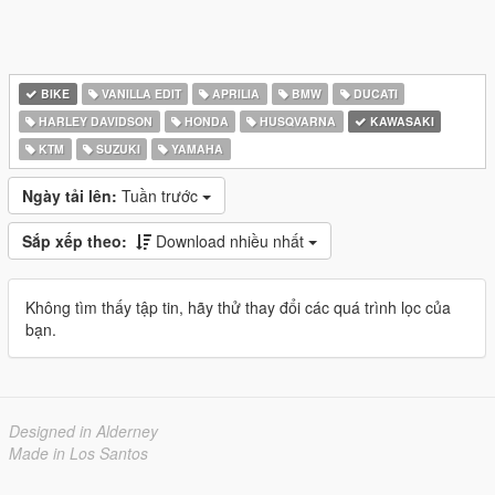
BIKE
VANILLA EDIT
APRILIA
BMW
DUCATI
HARLEY DAVIDSON
HONDA
HUSQVARNA
KAWASAKI
KTM
SUZUKI
YAMAHA
Ngày tải lên:
Tuần trước
Sắp xếp theo:
Download nhiều nhất
Không tìm thấy tập tin, hãy thử thay đổi các quá trình lọc của
bạn.
Designed in Alderney
Made in Los Santos