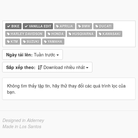
BIKE
VANILLA EDIT
APRILIA
BMW
DUCATI
HARLEY DAVIDSON
HONDA
HUSQVARNA
KAWASAKI
KTM
SUZUKI
YAMAHA
Ngày tải lên:
Tuần trước
Sắp xếp theo:
Download nhiều nhất
Không tìm thấy tập tin, hãy thử thay đổi các quá trình lọc của
bạn.
Designed in Alderney
Made in Los Santos