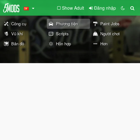
Show Adult
Đăng nhập
Công cụ
Phương tiện
Paint Jobs
Vũ khí
Scripts
Người chơi
Bản đồ
Hỗn hợp
Hơn