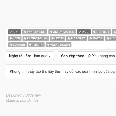
CAR
VANILLA EDIT
ASTON MARTIN
AUDI
BENTLEY
JEEP
LAMBORGHINI
LEXUS
MASERATI
MAZDA
MCL
SUBARU
TOYOTA
VOLKSWAGEN
Ngày tải lên:
Hôm qua
Sắp xếp theo:
Xếp hạng cao
Không tìm thấy tập tin, hãy thử thay đổi các quá trình lọc của bạ
Designed in Alderney
Made in Los Santos