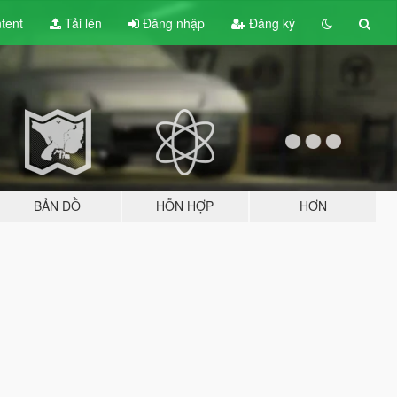
tent
Tải lên
Đăng nhập
Đăng ký
BẢN ĐỒ
HỖN HỢP
HƠN