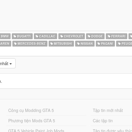
BMW
BUGATTI
CADILLAC
CHEVROLET
DODGE
FERRARI
AREN
MERCEDES-BENZ
MITSUBISHI
NISSAN
PAGANI
PEUG
 nhất
n.
Công cụ Modding GTA 5
Tập tin mới nhất
Phương tiện Mods GTA 5
Các tập tin
GTA 5 Vehicle Paint Job Mods
Tập tin được yêu thí