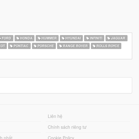
FORD
HONDA
HUMMER
HYUNDAI
INFINITI
JAGUAR
EOT
PONTIAC
PORSCHE
RANGE ROVER
ROLLS ROYCE
Liên hệ
Chính sách riêng tư
ch nhất
Cookie Policy