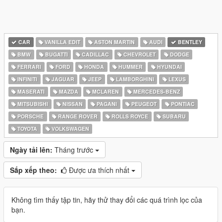
CAR
VANILLA EDIT
ASTON MARTIN
AUDI
BENTLEY
BMW
BUGATTI
CADILLAC
CHEVROLET
DODGE
FERRARI
FORD
HONDA
HUMMER
HYUNDAI
INFINITI
JAGUAR
JEEP
LAMBORGHINI
LEXUS
MASERATI
MAZDA
MCLAREN
MERCEDES-BENZ
MITSUBISHI
NISSAN
PAGANI
PEUGEOT
PONTIAC
PORSCHE
RANGE ROVER
ROLLS ROYCE
SUBARU
TOYOTA
VOLKSWAGEN
Ngày tải lên:
Tháng trước
Sắp xếp theo:
Được ưa thích nhất
Không tìm thấy tập tin, hãy thử thay đổi các quá trình lọc của
bạn.