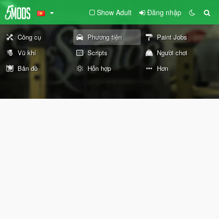
Show Adult
Đăng nhập
Công cụ
Phương tiện
Paint Jobs
Vũ khí
Scripts
Người chơi
Bản đồ
Hỗn hợp
Hơn