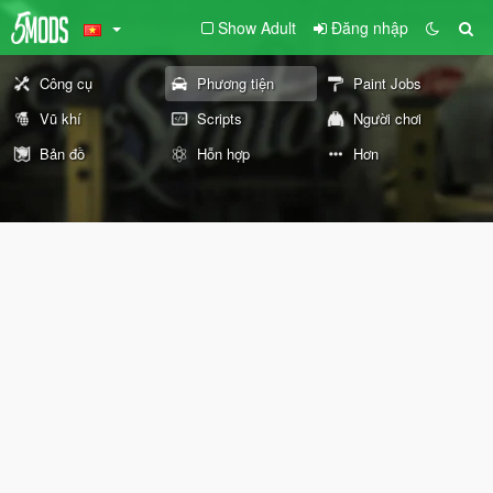
Show Adult
Đăng nhập
Công cụ
Phương tiện
Paint Jobs
Vũ khí
Scripts
Người chơi
Bản đồ
Hỗn hợp
Hơn