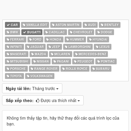
CAR
VANILLA EDIT
ASTON MARTIN
AUDI
BENTLEY
BMW
BUGATTI
CADILLAC
CHEVROLET
DODGE
FERRARI
FORD
HONDA
HUMMER
HYUNDAI
INFINITI
JAGUAR
JEEP
LAMBORGHINI
LEXUS
MASERATI
MAZDA
MCLAREN
MERCEDES-BENZ
MITSUBISHI
NISSAN
PAGANI
PEUGEOT
PONTIAC
PORSCHE
RANGE ROVER
ROLLS ROYCE
SUBARU
TOYOTA
VOLKSWAGEN
Ngày tải lên:
Tháng trước
Sắp xếp theo:
Được ưa thích nhất
Không tìm thấy tập tin, hãy thử thay đổi các quá trình lọc của
bạn.