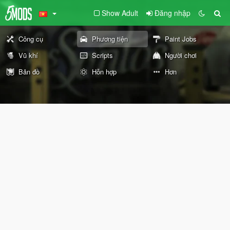
Show Adult
Đăng nhập
Công cụ
Phương tiện
Paint Jobs
Vũ khí
Scripts
Người chơi
Bản đồ
Hỗn hợp
Hơn