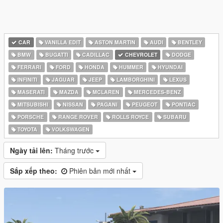
CAR
VANILLA EDIT
ASTON MARTIN
AUDI
BENTLEY
BMW
BUGATTI
CADILLAC
CHEVROLET
DODGE
FERRARI
FORD
HONDA
HUMMER
HYUNDAI
INFINITI
JAGUAR
JEEP
LAMBORGHINI
LEXUS
MASERATI
MAZDA
MCLAREN
MERCEDES-BENZ
MITSUBISHI
NISSAN
PAGANI
PEUGEOT
PONTIAC
PORSCHE
RANGE ROVER
ROLLS ROYCE
SUBARU
TOYOTA
VOLKSWAGEN
Ngày tải lên:
Tháng trước
Sắp xếp theo:
Phiên bản mới nhất