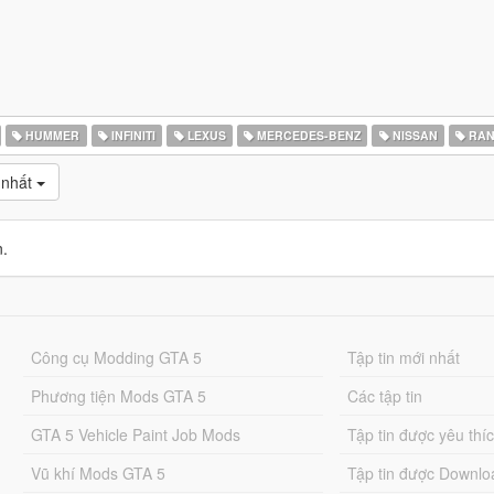
HUMMER
INFINITI
LEXUS
MERCEDES-BENZ
NISSAN
RAN
 nhất
n.
Công cụ Modding GTA 5
Tập tin mới nhất
Phương tiện Mods GTA 5
Các tập tin
GTA 5 Vehicle Paint Job Mods
Tập tin được yêu thí
Vũ khí Mods GTA 5
Tập tin được Downlo