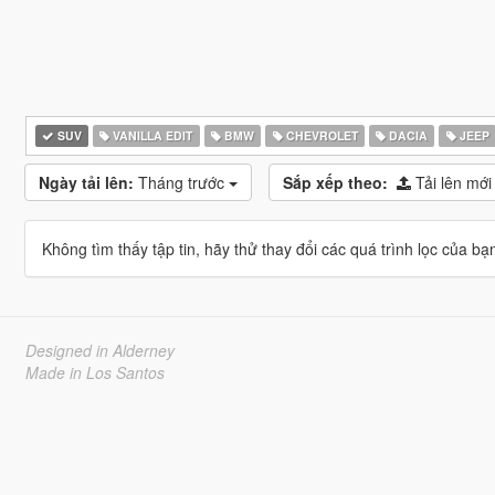
SUV
VANILLA EDIT
BMW
CHEVROLET
DACIA
JEEP
Ngày tải lên:
Tháng trước
Sắp xếp theo:
Tải lên mới
Không tìm thấy tập tin, hãy thử thay đổi các quá trình lọc của bạ
Designed in Alderney
Made in Los Santos