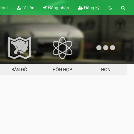
tent
Tải lên
Đăng nhập
Đăng ký
BẢN ĐỒ
HỖN HỢP
HƠN