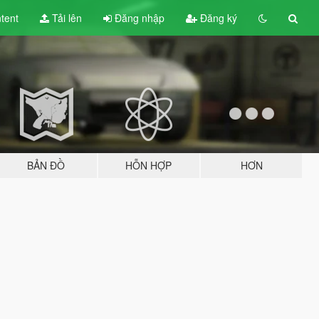
tent
Tải lên
Đăng nhập
Đăng ký
BẢN ĐỒ
HỖN HỢP
HƠN