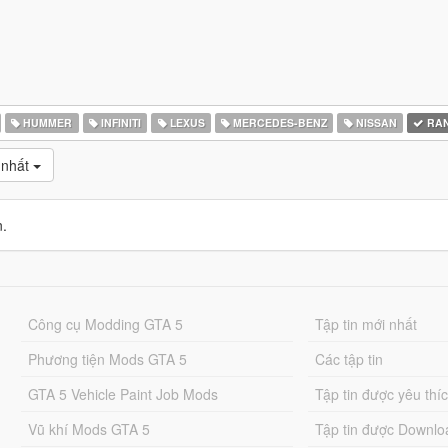
HUMMER
INFINITI
LEXUS
MERCEDES-BENZ
NISSAN
RAN
 nhất
n.
Công cụ Modding GTA 5
Tập tin mới nhất
Phương tiện Mods GTA 5
Các tập tin
GTA 5 Vehicle Paint Job Mods
Tập tin được yêu thí
Vũ khí Mods GTA 5
Tập tin được Downlo