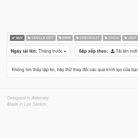
SUV
VANILLA EDIT
BMW
CHEVROLET
DACIA
JEEP
Ngày tải lên:
Tháng trước
Sắp xếp theo:
Tải lên mới
Không tìm thấy tập tin, hãy thử thay đổi các quá trình lọc của bạ
Designed in Alderney
Made in Los Santos