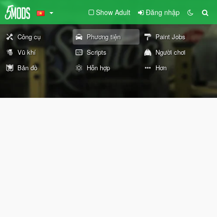
Show Adult
Đăng nhập
Công cụ
Phương tiện
Paint Jobs
Vũ khí
Scripts
Người chơi
Bản đồ
Hỗn hợp
Hơn