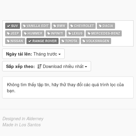
SUV
VANILLA EDIT
BMW
CHEVROLET
DACIA
JEEP
HUMMER
INFINITI
LEXUS
MERCEDES-BENZ
NISSAN
RANGE ROVER
TOYOTA
VOLKSWAGEN
Ngày tải lên:
Tháng trước
Sắp xếp theo:
Download nhiều nhất
Không tìm thấy tập tin, hãy thử thay đổi các quá trình lọc của
bạn.
Designed in Alderney
Made in Los Santos