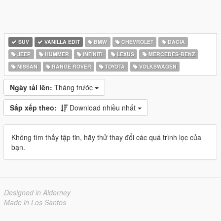
SUV
VANILLA EDIT
BMW
CHEVROLET
DACIA
JEEP
HUMMER
INFINITI
LEXUS
MERCEDES-BENZ
NISSAN
RANGE ROVER
TOYOTA
VOLKSWAGEN
Ngày tải lên:
Tháng trước
Sắp xếp theo:
Download nhiều nhất
Không tìm thấy tập tin, hãy thử thay đổi các quá trình lọc của
bạn.
Designed in Alderney
Made in Los Santos