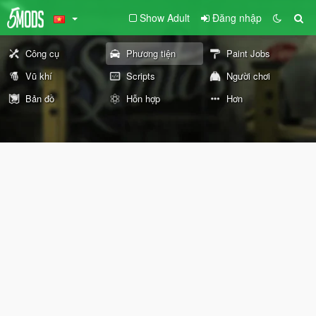
Show Adult
Đăng nhập
Công cụ
Phương tiện
Paint Jobs
Vũ khí
Scripts
Người chơi
Bản đồ
Hỗn hợp
Hơn