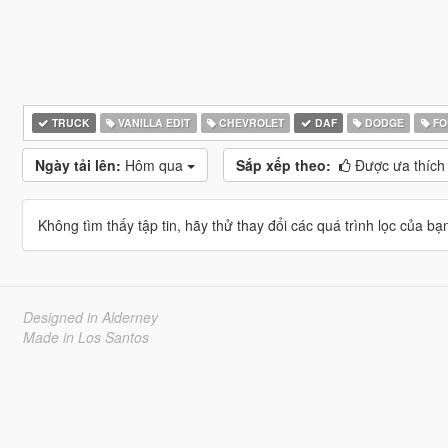
TRUCK
VANILLA EDIT
CHEVROLET
DAF
DODGE
FO
Ngày tải lên:
Hôm qua
Sắp xếp theo:
Được ưa thích
Không tìm thấy tập tin, hãy thử thay đổi các quá trình lọc của bạ
Designed in Alderney
Made in Los Santos