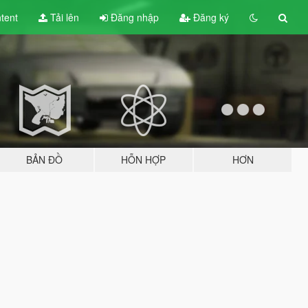
tent
Tải lên
Đăng nhập
Đăng ký
BẢN ĐỒ
HỖN HỢP
HƠN