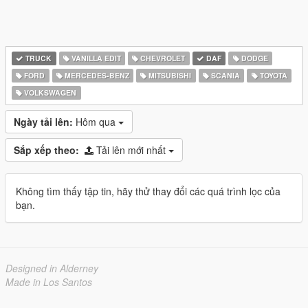
TRUCK
VANILLA EDIT
CHEVROLET
DAF
DODGE
FORD
MERCEDES-BENZ
MITSUBISHI
SCANIA
TOYOTA
VOLKSWAGEN
Ngày tải lên:
Hôm qua
Sắp xếp theo:
Tải lên mới nhất
Không tìm thấy tập tin, hãy thử thay đổi các quá trình lọc của
bạn.
Designed in Alderney
Made in Los Santos