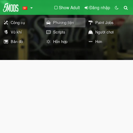
Show Adult
Đăng nhập
Công cụ
Phương tiện
Paint Jobs
Vũ khí
Scripts
Người chơi
Bản đồ
Hỗn hợp
Hơn