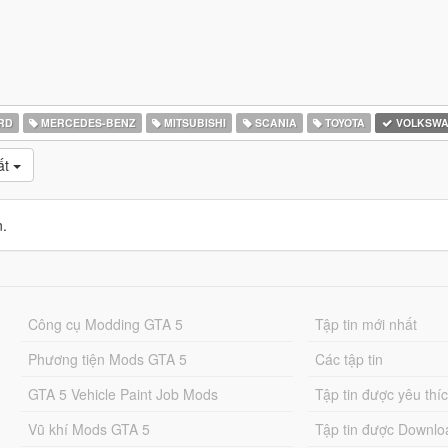
RD
MERCEDES-BENZ
MITSUBISHI
SCANIA
TOYOTA
VOLKSW
ất
n.
Công cụ Modding GTA 5
Tập tin mới nhất
Phương tiện Mods GTA 5
Các tập tin
GTA 5 Vehicle Paint Job Mods
Tập tin được yêu thí
Vũ khí Mods GTA 5
Tập tin được Downlo