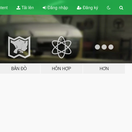
tent
Tải lên
Đăng nhập
Đăng ký
BẢN ĐỒ
HỖN HỢP
HƠN