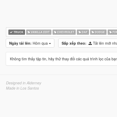
TRUCK
VANILLA EDIT
CHEVROLET
DAF
DODGE
FO
Ngày tải lên:
Hôm qua
Sắp xếp theo:
Tải lên mới nh
Không tìm thấy tập tin, hãy thử thay đổi các quá trình lọc của bạ
Designed in Alderney
Made in Los Santos