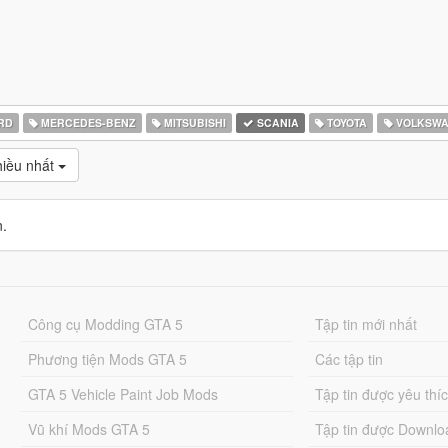
RD
MERCEDES-BENZ
MITSUBISHI
SCANIA
TOYOTA
VOLKSW
ều nhất
n.
Công cụ Modding GTA 5
Tập tin mới nhất
Phương tiện Mods GTA 5
Các tập tin
GTA 5 Vehicle Paint Job Mods
Tập tin được yêu thí
Vũ khí Mods GTA 5
Tập tin được Downlo