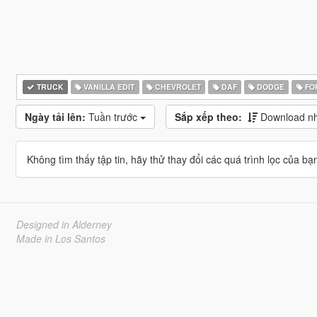
TRUCK
VANILLA EDIT
CHEVROLET
DAF
DODGE
FO
Ngày tải lên:
Tuần trước
Sắp xếp theo:
Download nhi
Không tìm thấy tập tin, hãy thử thay đổi các quá trình lọc của bạ
Designed in Alderney
Made in Los Santos