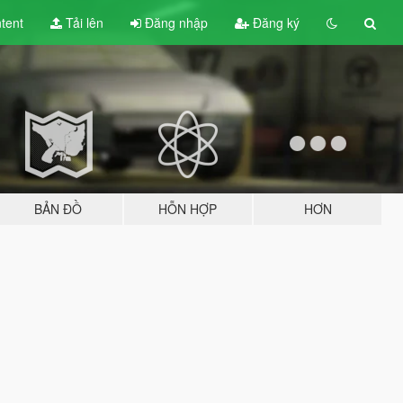
tent
Tải lên
Đăng nhập
Đăng ký
BẢN ĐỒ
HỖN HỢP
HƠN