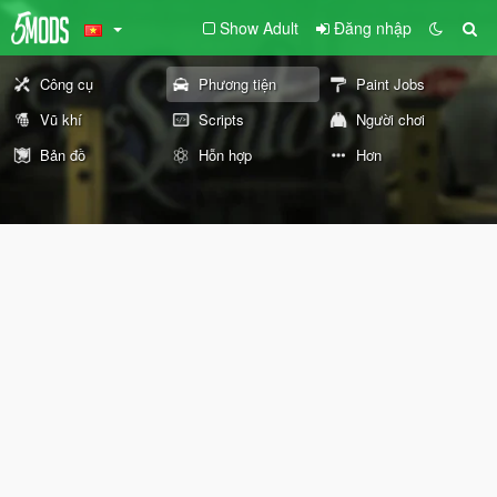
Show Adult
Đăng nhập
Công cụ
Phương tiện
Paint Jobs
Vũ khí
Scripts
Người chơi
Bản đồ
Hỗn hợp
Hơn