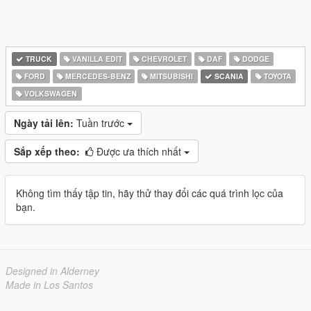
TRUCK
VANILLA EDIT
CHEVROLET
DAF
DODGE
FORD
MERCEDES-BENZ
MITSUBISHI
SCANIA
TOYOTA
VOLKSWAGEN
Ngày tải lên:
Tuần trước
Sắp xếp theo:
Được ưa thích nhất
Không tìm thấy tập tin, hãy thử thay đổi các quá trình lọc của
bạn.
Designed in Alderney
Made in Los Santos