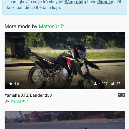
Tham gia vào cuộc trò chuyện!
Đăng nhập
hoặc
đăng ký
một
tài khoản để có thể bình luận.
More mods by
Mattos017
:
4.0
4.927
27
Yamaha XTZ Lander 250
1.0
By
Mattos017