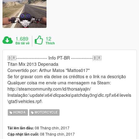
1.689
12
Đã tải về
Thích
🇧🇷-------------------- Info PT-BR --------------🇧🇷
Titan Mix 2013 Depenada
Convertido por: Arthur Matos "Mattos017"
Se for gravar com ela deixe os créditos e o link na descrição
Qualquer coisa me envie uma mensagem na Steam:
http://steamcommunity.com/id/thorsaiyajin/
Instalação:\update\x64\dlcpacks\patchday3ng\dlc.rpf\x64\levels
\gta5\vehicles.rpf\
HONDA
MOTORCYCLE
08 Tháng chín, 2017
Tải lên lần đầu:
08 Tháng chín, 2017
Cập nhật lần cuối: