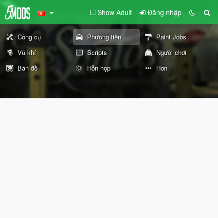
Show Adult
Đăng nhập
Công cụ
Phương tiện
Paint Jobs
Vũ khí
Scripts
Người chơi
Bản đồ
Hỗn hợp
Hơn