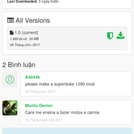
3 ngày trước
Last Downloaded:
All Versions
1.0
(current)
1.689 tải về
, 20 MB
08 Tháng chín, 2017
2 Bình luận
A4044k
please make a superduke 1290 mod
09 Tháng chín, 2017
Murilo Derner
Cara me ensina a fazer motos e carros
15 Tháng mười một, 2017