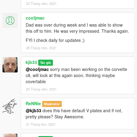
22 Tháng năm, 2021
cooljmac
Dad was over during week and I was able to show
this off to him. He was very impressed. Thanks again.
FYI I check daily for updates ;)
28 Tháng năm, 2021
kjb33
Tác giả
@cooljmac
sorry man been working on the corvette
c8, will look at this again soon, thinking maybe
covertable
29 Tháng năm, 2021
ReNNie
Moderator
@kjb33
does this have default V plates and if not,
pretty please? Stay Awesome.
31 Tháng tám, 2021