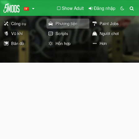
Show Adult
Đăng nhập
Công cụ
Phương tiện
Paint Jobs
Vũ khí
Scripts
Người chơi
Bản đồ
Hỗn hợp
Hơn