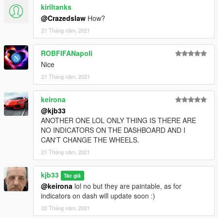
kiriltanks
@Crazedslaw
How?
21 Tháng năm, 2021
ROBFIFANapoli
Nice
21 Tháng năm, 2021
keirona
@kjb33
ANOTHER ONE LOL ONLY THING IS THERE ARE
NO INDICATORS ON THE DASHBOARD AND I
CAN'T CHANGE THE WHEELS.
21 Tháng năm, 2021
kjb33
Tác giả
@keirona
lol no but they are paintable, as for
indicators on dash will update soon :)
22 Tháng năm, 2021