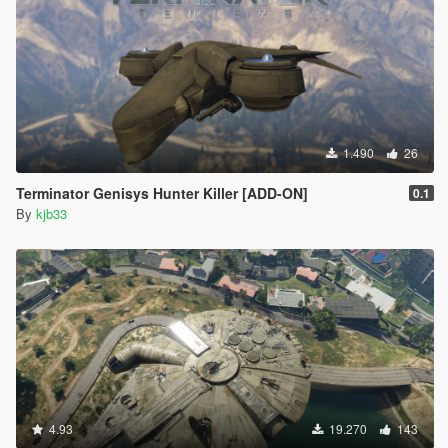
1.490
26
Terminator Genisys Hunter Killer [ADD-ON]
0.1
By
kjb33
4.93
19.270
143