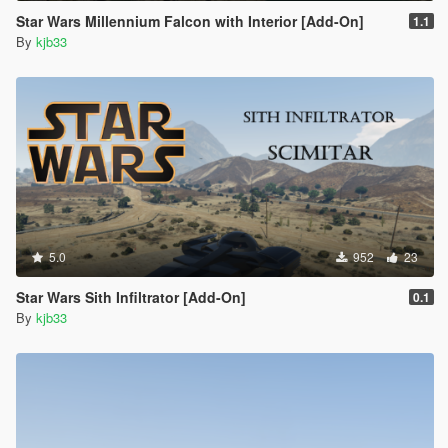
Star Wars Millennium Falcon with Interior [Add-On]
1.1
By
kjb33
5.0
952
23
Star Wars Sith Infiltrator [Add-On]
0.1
By
kjb33