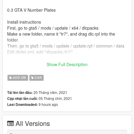
0.3 GTA V Number Plates
Install instructions
First, go to gta5 / mods / update / x64 / dlcpacks
Make a new folder, name it "tr7", and drag dlc.rpf into the
folder.
Then, go to gta5 / mods / update / update.rpf / common / data
Edit dlclist.xml, add "dlcpacks:/tr7/"
spawn name tr7
Show Full Description
Model supplied by cooljmac
ADD-ON
CAR
converted by kjb33
20 Tháng năm, 2021
Tải lên lần đầu:
05 Tháng chín, 2021
Cập nhật lần cuối:
9 hours ago
Last Downloaded:
All Versions