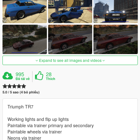
Expand to see all images and videos
995
28
Đã tải về
Thích
5.0 / 5 sao (4 bỏ phiếu)
Triumph TR7
Working lights and flip up lights
Paintable via trainer primary and secondary
Paintable wheels via trainer
Neons via trainer