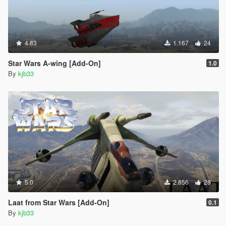
4.83
1.167
24
Star Wars A-wing [Add-On]
1.0
By
kjb33
5.0
2.856
28
Laat from Star Wars [Add-On]
0.1
By
kjb33