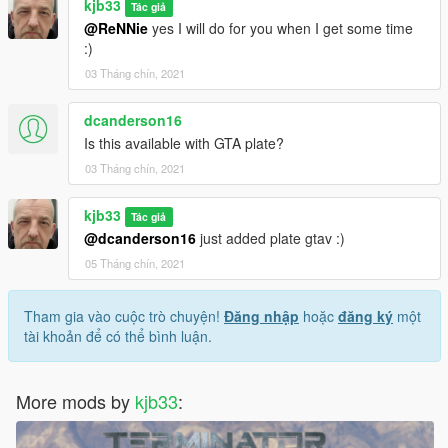
kjb33
Tác giả
@ReNNie
yes I will do for you when I get some time
:)
03 Tháng chín, 2021
dcanderson16
Is this available with GTA plate?
03 Tháng chín, 2021
kjb33
Tác giả
@dcanderson16
just added plate gtav :)
05 Tháng chín, 2021
Tham gia vào cuộc trò chuyện!
Đăng nhập
hoặc
đăng ký
một
tài khoản để có thể bình luận.
More mods by
kjb33
: