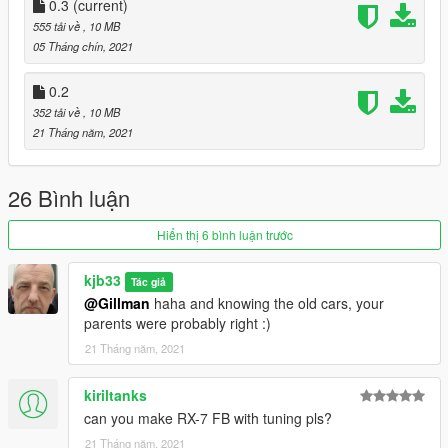
0.3
(current)
555 tải về
, 10 MB
05 Tháng chín, 2021
0.2
352 tải về
, 10 MB
21 Tháng năm, 2021
26 Bình luận
Hiển thị 6 bình luận trước
kjb33
Tác giả
@Gillman
haha and knowing the old cars, your
parents were probably right :)
21 Tháng năm, 2021
kiriltanks
can you make RX-7 FB with tuning pls?
21 Tháng năm, 2021