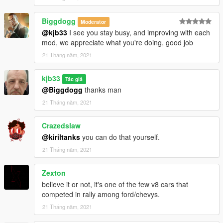
Biggdogg
Moderator
@kjb33
I see you stay busy, and improving with each
mod, we appreciate what you're doing, good job
21 Tháng năm, 2021
kjb33
Tác giả
@Biggdogg
thanks man
21 Tháng năm, 2021
Crazedslaw
@kiriltanks
you can do that yourself.
21 Tháng năm, 2021
Zexton
believe it or not, it's one of the few v8 cars that
competed in rally among ford/chevys.
21 Tháng năm, 2021