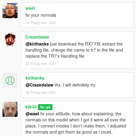
waeI
fix your normals
22 Tháng năm, 2021
Crazedslaw
@kiriltanks
just download the RX7 FB, extract the
handling file, change the name to tr7 in the file and
replace the TR7's Handling file
22 Tháng năm, 2021
kiriltanks
@Crazedslaw
thx, I will definitely try
22 Tháng năm, 2021
kjb33
Tác giả
@waeI
fix your attitude, how about explaining, the
normals on this model when I got it were all over the
place, I convert modes I don't make them, I adjusted
the normals and got them as good as i could.