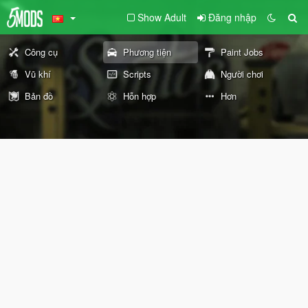
Show Adult
Đăng nhập
Công cụ
Phương tiện
Paint Jobs
Vũ khí
Scripts
Người chơi
Bản đồ
Hỗn hợp
Hơn