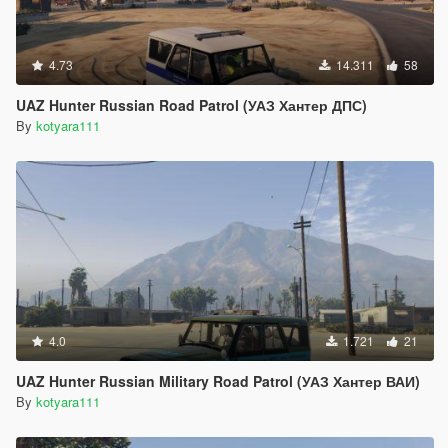
4.73
14.311
58
UAZ Hunter Russian Road Patrol (УАЗ Хантер ДПС)
By
kotyara111
4.0
1.721
21
UAZ Hunter Russian Military Road Patrol (УАЗ Хантер ВАИ)
By
kotyara111