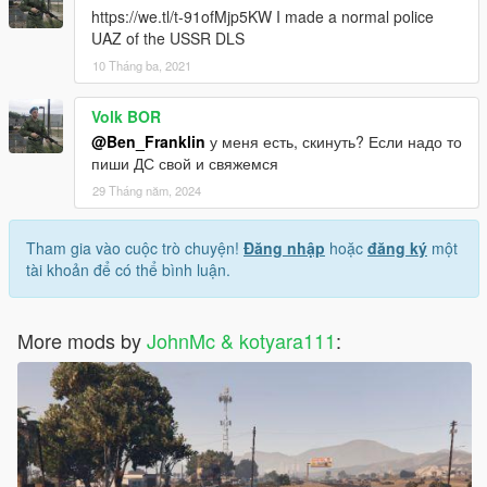
https://we.tl/t-91ofMjp5KW I made a normal police
UAZ of the USSR DLS
10 Tháng ba, 2021
Volk BOR
@Ben_Franklin
у меня есть, скинуть? Если надо то
пиши ДС свой и свяжемся
29 Tháng năm, 2024
Tham gia vào cuộc trò chuyện!
Đăng nhập
hoặc
đăng ký
một
tài khoản để có thể bình luận.
More mods by
JohnMc & kotyara111
: