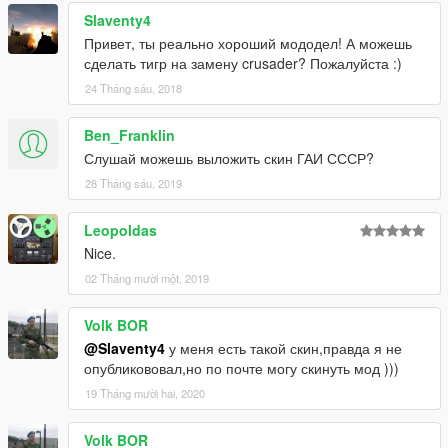
Slaventy4
Привет, ты реально хороший мододел! А можешь
сделать тигр на замену crusader? Пожалуйста :)
24 Tháng sáu, 2018
Ben_Franklin
Слушай можешь выложить скин ГАИ СССР?
28 Tháng sáu, 2019
Leopoldas
Nice.
02 Tháng mười một, 2019
Volk BOR
@Slaventy4
у меня есть такой скин,правда я не
опубликововал,но по почте могу скинуть мод )))
19 Tháng mười hai, 2020
Volk BOR