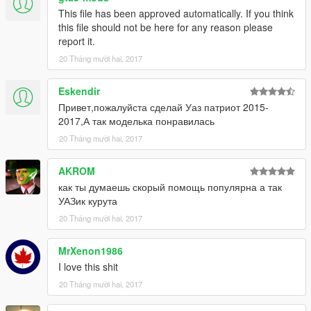
This file has been approved automatically. If you think
this file should not be here for any reason please
report it.
20 Tháng mười hai, 2017
Eskendir
Привет,пожалуйста сделай Уаз патриот 2015-
2017,А так моделька понравилась
20 Tháng mười hai, 2017
AKROM
как ты думаешь скорый помощь популярна а так
УАЗик курута
20 Tháng mười hai, 2017
MrXenon1986
I love this shit
20 Tháng mười hai, 2017