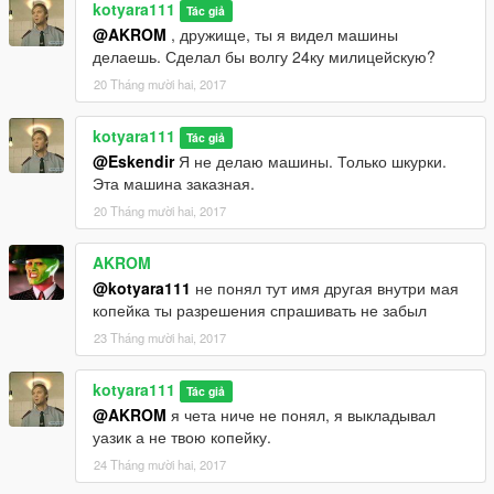
kotyara111
Tác giả
@AKROM
, дружище, ты я видел машины
делаешь. Сделал бы волгу 24ку милицейскую?
20 Tháng mười hai, 2017
kotyara111
Tác giả
@Eskendir
Я не делаю машины. Только шкурки.
Эта машина заказная.
20 Tháng mười hai, 2017
AKROM
@kotyara111
не понял тут имя другая внутри мая
копейка ты разрешения спрашивать не забыл
23 Tháng mười hai, 2017
kotyara111
Tác giả
@AKROM
я чета ниче не понял, я выкладывал
уазик а не твою копейку.
24 Tháng mười hai, 2017