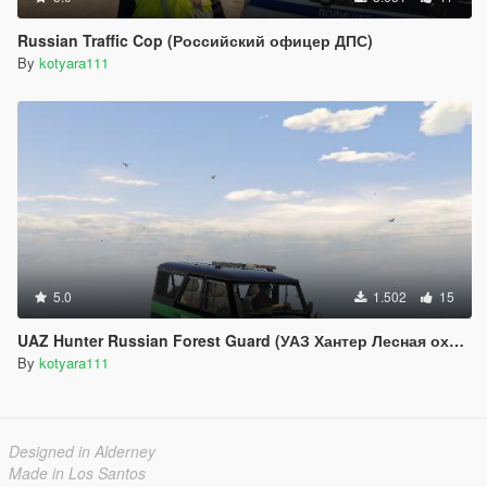
Russian Traffic Cop (Российский офицер ДПС)
By
kotyara111
5.0
1.502
15
UAZ Hunter Russian Forest Guard (УАЗ Хантер Лесная охрана)
By
kotyara111
Designed in Alderney
Made in Los Santos