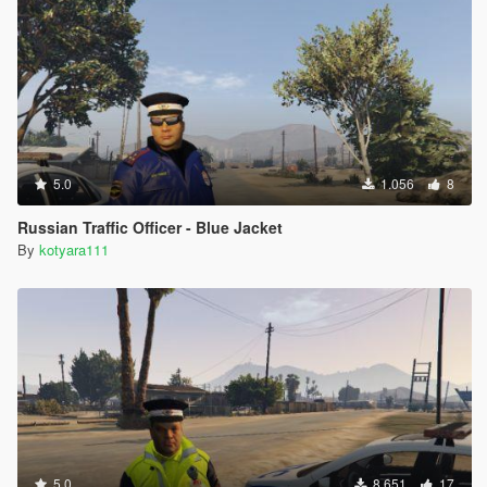
5.0
1.056
8
Russian Traffic Officer - Blue Jacket
By
kotyara111
5.0
8.651
17