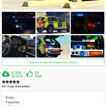
Expand to see all images and videos
5.328
23
Đã tải về
Thích
5.0 / 5 sao (6 bỏ phiếu)
Enjoy.
Features: