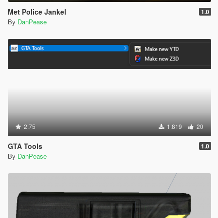
Met Police Jankel
1.0
By
DanPease
2.75
1.819
20
GTA Tools
1.0
By
DanPease