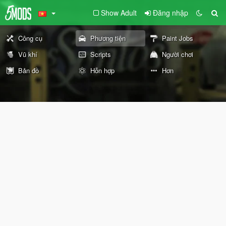
Show Adult
Đăng nhập
Công cụ
Phương tiện
Paint Jobs
Vũ khí
Scripts
Người chơi
Bản đồ
Hỗn hợp
Hơn