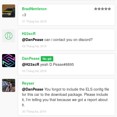
BradNettleton
<3
01 Tháng hai, 2019
H23xcR
@DanPease
can i contact you on discord?
03 Tháng hai, 2019
DanPease
Tác giả
@H23xcR
yeah D.Pease#8895
03 Tháng hai, 2019
Reyser
@DanPease
You forgot to include the ELS config file
for this car to the download package. Please include
it, I'm telling you that because we got a report about
it.
30 Tháng ba, 2019