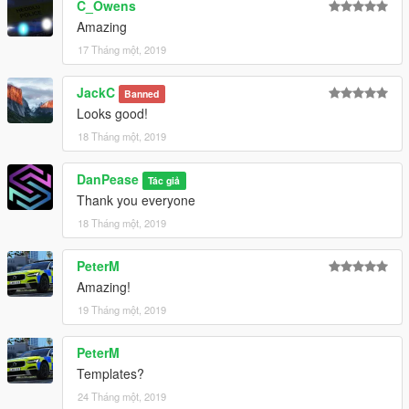
C_Owens
Amazing
17 Tháng một, 2019
JackC
Banned
Looks good!
18 Tháng một, 2019
DanPease
Tác giả
Thank you everyone
18 Tháng một, 2019
PeterM
Amazing!
19 Tháng một, 2019
PeterM
Templates?
24 Tháng một, 2019