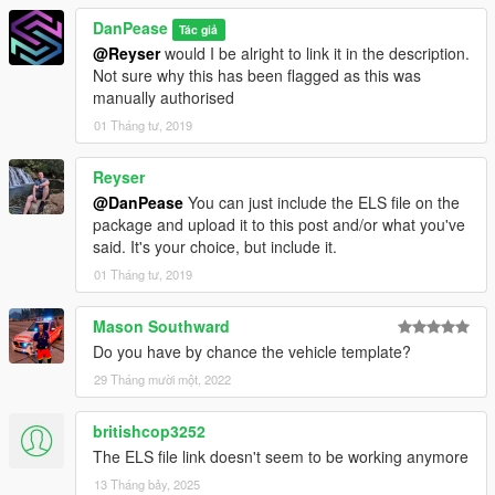
DanPease
Tác giả
@Reyser
would I be alright to link it in the description.
Not sure why this has been flagged as this was
manually authorised
01 Tháng tư, 2019
Reyser
@DanPease
You can just include the ELS file on the
package and upload it to this post and/or what you've
said. It's your choice, but include it.
01 Tháng tư, 2019
Mason Southward
Do you have by chance the vehicle template?
29 Tháng mười một, 2022
britishcop3252
The ELS file link doesn't seem to be working anymore
13 Tháng bảy, 2025