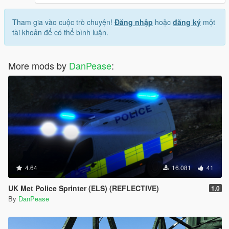
Tham gia vào cuộc trò chuyện!
Đăng nhập
hoặc
đăng ký
một
tài khoản để có thể bình luận.
More mods by
DanPease
:
4.64
16.081
41
UK Met Police Sprinter (ELS) (REFLECTIVE)
1.0
By
DanPease