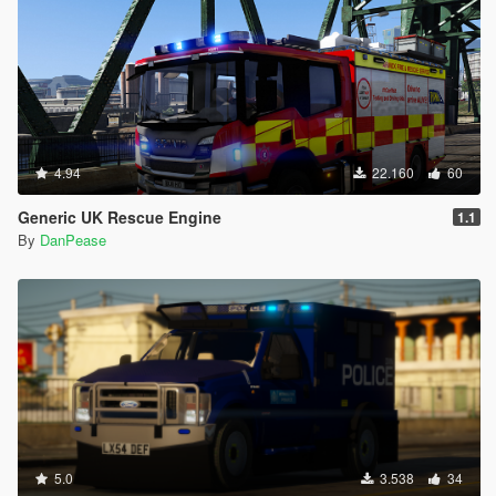
4.94
22.160
60
Generic UK Rescue Engine
1.1
By
DanPease
5.0
3.538
34