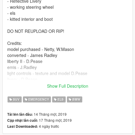
- Reflective Livery
- working steering wheel
- els
- kitted interior and boot
DO NOT REUPLOAD OR RIP!
Credits:
model purchased - Netty, W.Mason
converted - James Radley
liberty II - D.Pease
emis - J.Radley
light controls - texture and model D.Pease
livery - D.Pease
ion and spitfire modules - J.Radley
Show Full Description
boot equipment - D.Pease (heist bag R*, rucksack CG Trader)
SUV
EMERGENCY
ELS
BMW
14 Tháng một, 2019
Tải lên lần đầu:
17 Tháng một, 2019
Cập nhật lần cuối:
4 ngày trước
Last Downloaded: