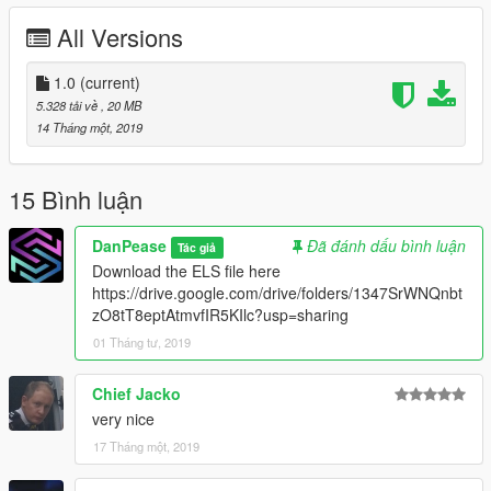
All Versions
1.0
(current)
5.328 tải về
, 20 MB
14 Tháng một, 2019
15 Bình luận
DanPease
Đã đánh dấu bình luận
Tác giả
Download the ELS file here
https://drive.google.com/drive/folders/1347SrWNQnbt
zO8tT8eptAtmvfIR5KIlc?usp=sharing
01 Tháng tư, 2019
Chief Jacko
very nice
17 Tháng một, 2019