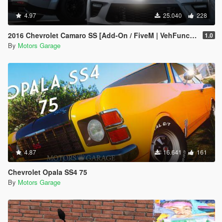
4.97
25.040
228
2016 Chevrolet Camaro SS [Add-On / FiveM | VehFuncsV]
1.0
By
Motors Garage
4.87
16.641
161
Chevrolet Opala SS4 75
By
Motors Garage