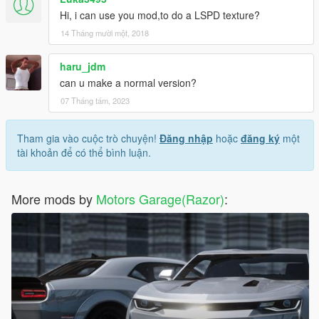
Hi, i can use you mod,to do a LSPD texture?
14 Tháng mười một, 2018
haru_jdm
can u make a normal version?
07 Tháng tám, 2023
Tham gia vào cuộc trò chuyện!
Đăng nhập
hoặc
đăng ký
một
tài khoản để có thể bình luận.
More mods by
Motors Garage(Razor)
: