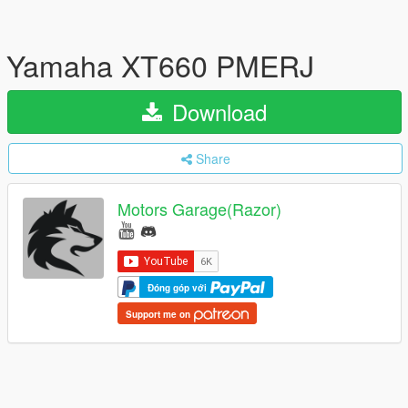
Yamaha XT660 PMERJ
Download
Share
Motors Garage(Razor)
Đóng góp với
Support me on