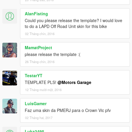
AlanFisting
Could you please release the template? I would love
to do a LAPD Off Road Unit skin for this bike
02 Tháng chín, 2016
MamatProject
please release the template :(
26 Tháng chín, 2016
TestarYT
TEMPLATE PLS!
@Motors Garage
12 Tháng mười một, 2016
LuisGamer
Faz uma skin da PMERJ para o Crown Vic pfv
02 Tháng hai, 2017
Luka3495