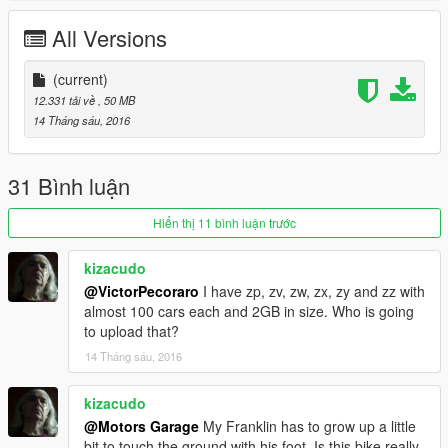
--------------------------------------------------------------
All Versions
Sorry for my English.
-------------------- Info PT-BR --------------
(current)
12.331 tải về
, 50 MB
- Créditos: Battata3D
14 Tháng sáu, 2016
- Convertido por: Motors Garage (Razor)
- Substitui: Police3
31 Bình luận
- O mod possui:
Hiển thị 11 bình luận trước
- Velocímetro Digital
kizacudo
@VictorPecoraro
I have zp, zv, zw, zx, zy and zz with
------------------- Instalação ---------------
almost 100 cars each and 2GB in size. Who is going
to upload that?
Use o OpenIV para substituir os arquivos em: Grand Theft
Auto
14 Tháng sáu, 2016
V\update\x64\dlcpacks\patchday1ng\dlc.rpf\x64\levels\gta5\vehi
cles.rpf\
kizacudo
@Motors Garage
My Franklin has to grow up a little
-----------------------------------------------
bit to touch the ground with his foot. Is this bike really