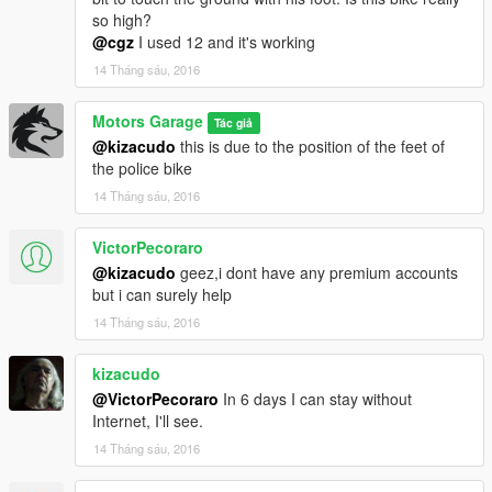
so high?
Quer me falar alguma coisa? Mande mensagem na página,
@cgz
I used 12 and it's working
respondo quando possível:
14 Tháng sáu, 2016
https://www.facebook.com/nfsw.lucas
caso queira mais mods como esse, mantenha os créditos, e o
Motors Garage
Tác giả
link original de download!
@kizacudo
this is due to the position of the feet of
the police bike
Peço com muita educação que respeite o trabalho dos outros.
14 Tháng sáu, 2016
********************BRAZIL********************
VictorPecoraro
@kizacudo
geez,i dont have any premium accounts
but i can surely help
14 Tháng sáu, 2016
kizacudo
@VictorPecoraro
In 6 days I can stay without
Internet, I'll see.
14 Tháng sáu, 2016