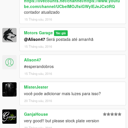
https://livecounts.net/channel/https://www.youtu
be.com/channel/UCbelMOJfsiGWylEJeJCx0RQ
contador atualizado
15 Tháng sáu, 2016
Motors Garage
Tác giả
@Alison47
Será postada até amanhã
15 Tháng sáu, 2016
Alison47
#esperandobros
15 Tháng sáu, 2016
MisterJester
você pode adicionar mais luzes para isso?
20 Tháng sáu, 2016
GanjaHouse
very good!! but please stock plate version
20 Tháng sáu, 2016