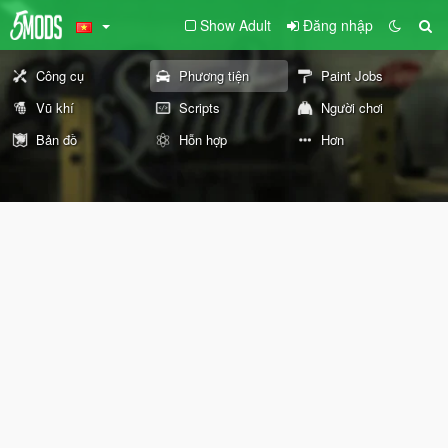
Show Adult
Đăng nhập
Công cụ
Phương tiện
Paint Jobs
Vũ khí
Scripts
Người chơi
Bản đồ
Hỗn hợp
Hơn