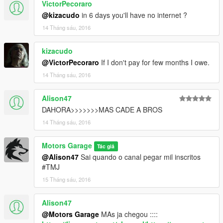
VictorPecoraro
@kizacudo
in 6 days you'll have no internet ?
14 Tháng sáu, 2016
kizacudo
@VictorPecoraro
If I don't pay for few months I owe.
14 Tháng sáu, 2016
Alison47
DAHORA>>>>>>>MAS CADE A BROS
14 Tháng sáu, 2016
Motors Garage
Tác giả
@Alison47
Sai quando o canal pegar mil inscritos
#TMJ
15 Tháng sáu, 2016
Alison47
@Motors Garage
MAs ja chegou ::::