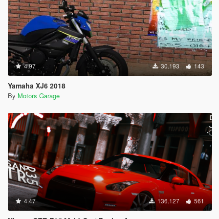
4.97
30.193
143
Yamaha XJ6 2018
By
Motors Garage
4.47
136.127
561