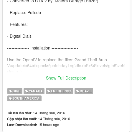
- Converted to GTA V by: Motors Garage (Razor)
- Replace: Policeb
- Features:
- Digital Dials
--------------- Installation ------------------
Use the OpenIV to replace the files: Grand Theft Auto
V\update\x64\dlcpacks\patchday1ng\dlc.rpf\x64\levels\gta5\vehi
cles.rpf\
Show Full Description
-----------------------------------------------
BIKE
YAMAHA
EMERGENCY
BRAZIL
You want me to say something? Send Mail on the page, when
SOUTH AMERICA
possible answer: https://www.facebook.com/nfsw.lucas
if you want more mods like this, keep the credits, and the
14 Tháng sáu, 2016
Tải lên lần đầu:
original download link!
14 Tháng sáu, 2016
Cập nhật lần cuối:
15 hours ago
Last Downloaded:
I ask very politely to respect the work of others.