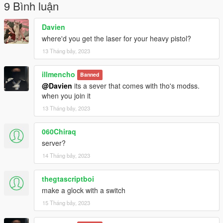
9 Bình luận
Davien
where'd you get the laser for your heavy pistol?
13 Tháng bảy, 2023
illmencho
Banned
@Davien
its a sever that comes with tho's modss.
when you join it
13 Tháng bảy, 2023
060Chiraq
server?
14 Tháng bảy, 2023
thegtascriptboi
make a glock with a switch
15 Tháng bảy, 2023