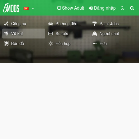
Show Adult
Đăng nhập
Công cụ
Phương tiện
Paint Jobs
Vũ khí
Scripts
Người chơi
Bản đồ
Hỗn hợp
Hơn