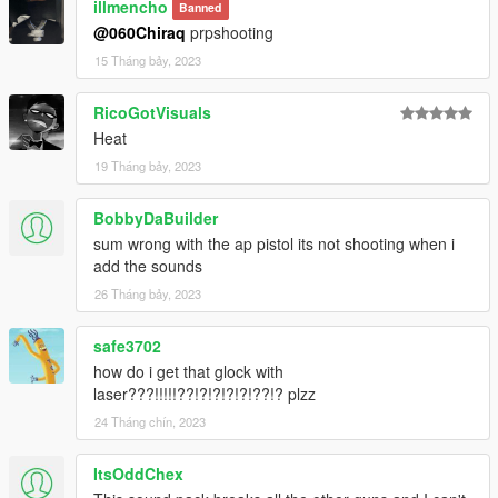
illmencho
Banned
@060Chiraq
prpshooting
15 Tháng bảy, 2023
RicoGotVisuals
Heat
19 Tháng bảy, 2023
BobbyDaBuilder
sum wrong with the ap pistol its not shooting when i
add the sounds
26 Tháng bảy, 2023
safe3702
how do i get that glock with
laser???!!!!!??!?!?!?!?!??!? plzz
24 Tháng chín, 2023
ItsOddChex