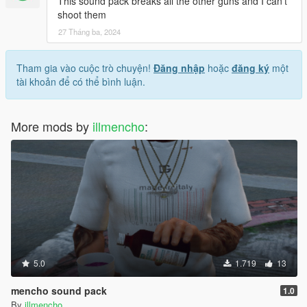
This sound pack breaks all the other guns and I can't
shoot them
27 Tháng ba, 2024
Tham gia vào cuộc trò chuyện!
Đăng nhập
hoặc
đăng ký
một
tài khoản để có thể bình luận.
More mods by
illmencho
:
5.0
1.719
13
mencho sound pack
1.0
By
illmencho