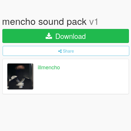
mencho sound pack
v1
Download
Share
illmencho