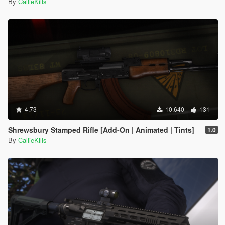
By
CallieKills
4.73
10.640
131
Shrewsbury Stamped Rifle [Add-On | Animated | Tints]
1.0
By
CallieKills