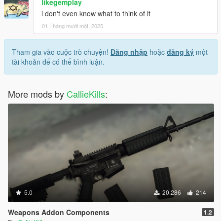
likegemplay
i don't even know what to think of it
01 Tháng mười một, 2025
Tham gia vào cuộc trò chuyện!
Đăng nhập
hoặc
đăng ký
một
tài khoản để có thể bình luận.
More mods by
CallieKills
:
5.0
20.286
214
Weapons Addon Components
1.2