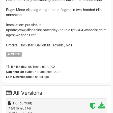
Bugs: Minor clipping of right hand fingers in two-handed idle
animation
Installation: put files in
update>x64>dlcpacks>patchday2ng>dlc.rpf>x64>models>cdim
ages>weapons.rpf
Credits: Rockstar, CallieKills, Towbie, Noir
MELEE
06 Tháng năm, 2021
Tải lên lần đầu:
07 Tháng năm, 2021
Cập nhật lần cuối:
3 hours ago
Last Downloaded:
All Versions
1.0
(current)
7.683 tải về
, 3 MB