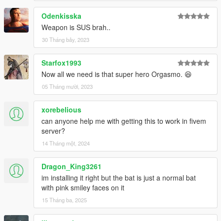
Odenkisska
Weapon is SUS brah..
30 Tháng bảy, 2023
Starfox1993
Now all we need is that super hero Orgasmo. 😆
05 Tháng mười, 2023
xorebelious
can anyone help me with getting this to work in fivem
server?
14 Tháng một, 2024
Dragon_King3261
im installing it right but the bat is just a normal bat
with pink smiley faces on it
15 Tháng ba, 2025