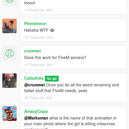
looool
14 Tháng năm, 2021
Piterdeleon
Hahaha WTF 😂
15 Tháng năm, 2021
crummei
Does this work for FiveM servers?
21 Tháng năm, 2021
CallieKills
Tác giả
@crummei
Once you do all the weird renaming and
folder stuff that FiveM needs, yeah.
22 Tháng năm, 2021
AmazyCrazy
@Marksman
what is the name of that animation in
your main photo where the girl is sitting crisscross