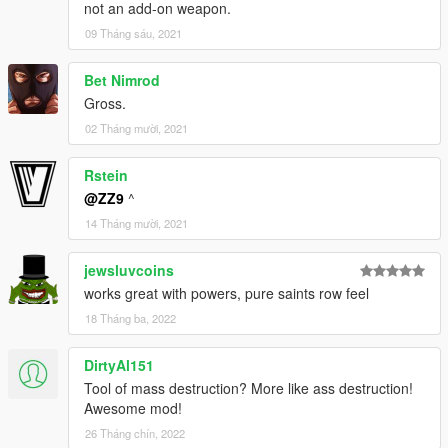
not an add-on weapon.
09 Tháng sáu, 2021
Bet Nimrod
Gross.
02 Tháng mười, 2021
Rstein
@ZZ9
^
14 Tháng mười, 2021
jewsluvcoins
works great with powers, pure saints row feel
18 Tháng ba, 2022
DirtyAl151
Tool of mass destruction? More like ass destruction!
Awesome mod!
26 Tháng chín, 2022