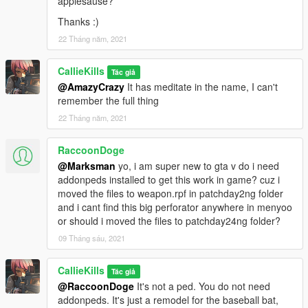
applesause?
Thanks :)
22 Tháng năm, 2021
CallieKills
Tác giả
@AmazyCrazy
It has meditate in the name, I can't
remember the full thing
22 Tháng năm, 2021
RaccoonDoge
@Marksman
yo, i am super new to gta v do i need
addonpeds installed to get this work in game? cuz i
moved the files to weapon.rpf in patchday2ng folder
and i cant find this big perforator anywhere in menyoo
or should i moved the files to patchday24ng folder?
09 Tháng sáu, 2021
CallieKills
Tác giả
@RaccoonDoge
It's not a ped. You do not need
addonpeds. It's just a remodel for the baseball bat,