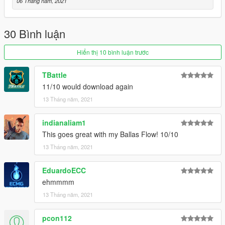
06 Tháng năm, 2021
30 Bình luận
Hiển thị 10 bình luận trước
TBattle
11/10 would download again
13 Tháng năm, 2021
indianaliam1
This goes great with my Ballas Flow! 10/10
13 Tháng năm, 2021
EduardoECC
ehmmmm
13 Tháng năm, 2021
pcon112