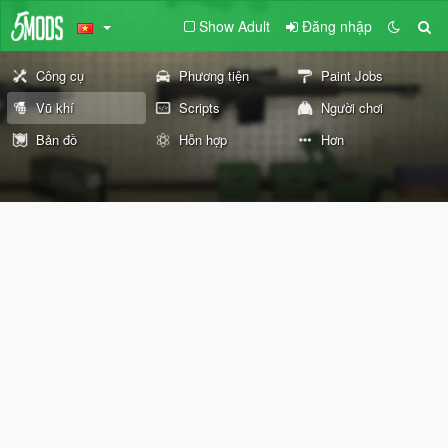
Show Adult
Đăng nhập
Công cụ
Phương tiện
Paint Jobs
Vũ khí
Scripts
Người chơi
Bản đồ
Hỗn hợp
Hơn