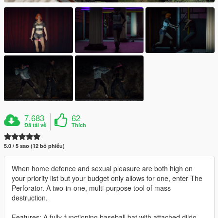
7.683
62
Đã tải về
Thích
5.0 / 5 sao (12 bỏ phiếu)
When home defence and sexual pleasure are both high on
your priority list but your budget only allows for one, enter The
Perforator. A two-in-one, multi-purpose tool of mass
destruction.
Features: A fully-functioning baseball bat with attached dildo