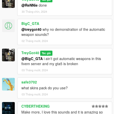
@ReNNie
done
30 Tháng chín, 2024
BigC_GTA
@treygot40
why no demonstration of the automatic
weapon sounds?
02 Tháng mười, 2024
TreyGot40
Tác giả
@BigC_GTA
i ain't got automatic weapons in this
fivem server and my gta5 is broken
03 Tháng mười, 2024
safe3702
what skins pack do you use?
03 Tháng mười, 2024
CYBERTHEKING
Make more, I love this sounds and it is amazing so