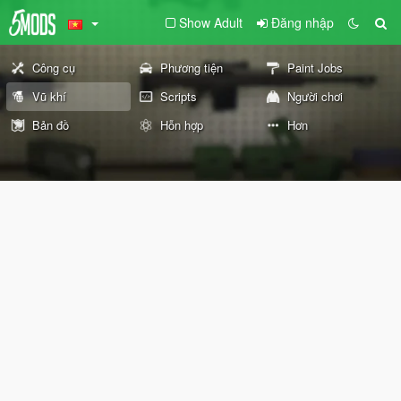
Show Adult
Đăng nhập
Công cụ
Phương tiện
Paint Jobs
Vũ khí
Scripts
Người chơi
Bản đồ
Hỗn hợp
Hơn