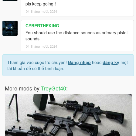
pls keep going!!
04 Tháng mười, 2024
CYBERTHEKING
You should use the distance sounds as primary pistol
sounds
04 Tháng mười, 2024
Tham gia vào cuộc trò chuyện!
Đăng nhập
hoặc
đăng ký
một
tài khoản để có thể bình luận.
More mods by
TreyGot40
: