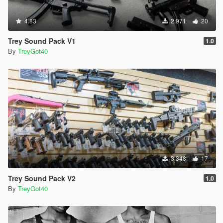
4.83
2.971
20
Trey Sound Pack V1
1.0
By
TreyGot40
3.348
17
Trey Sound Pack V2
1.0
By
TreyGot40