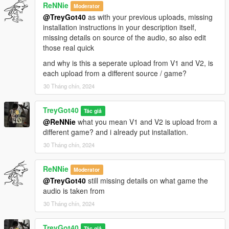
ReNNie
Moderator
@TreyGot40
as with your previous uploads, missing
installation instructions in your description itself,
missing details on source of the audio, so also edit
those real quick
and why is this a seperate upload from V1 and V2, is
each upload from a different source / game?
30 Tháng chín, 2024
TreyGot40
Tác giả
@ReNNie
what you mean V1 and V2 is upload from a
different game? and i already put installation.
30 Tháng chín, 2024
ReNNie
Moderator
@TreyGot40
still missing details on what game the
audio is taken from
30 Tháng chín, 2024
TreyGot40
Tác giả