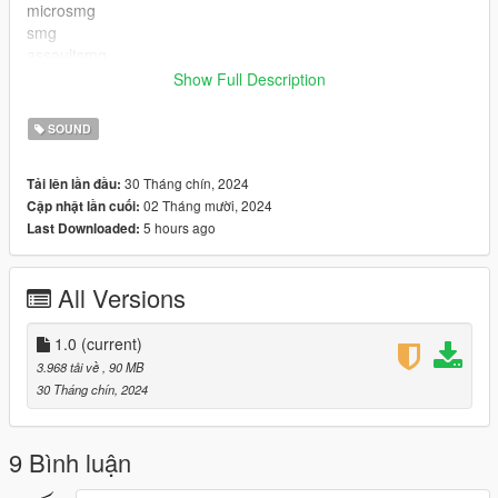
microsmg
smg
assaultsmg
combatpdw
Show Full Description
machine pistol
pump shotgun
SOUND
carbine rifle
30 Tháng chín, 2024
Tải lên lần đầu:
This is just a few of the guns.
02 Tháng mười, 2024
Cập nhật lần cuối:
5 hours ago
Last Downloaded:
gun i shoot in video
1 Pistol
2 Combat Pistol
All Versions
3 sns pistol
4 heavy pistol
5 ceramic pistol
1.0
(current)
6 vintage pistol
3.968 tải về
, 90 MB
30 Tháng chín, 2024
Do not reupload without permission from me.
Dm my dc: #treygot40 for help or any suggestion
9 Bình luận