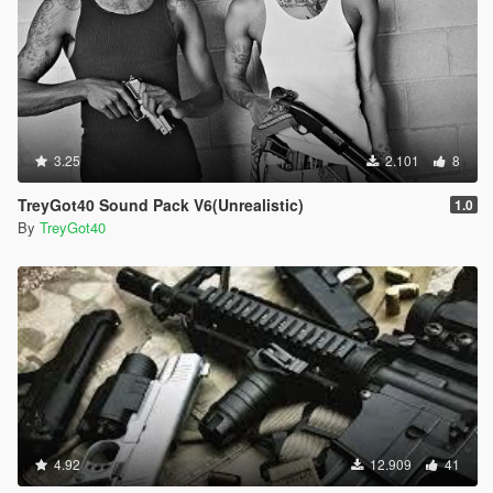
3.25
2.101
8
TreyGot40 Sound Pack V6(Unrealistic)
1.0
By
TreyGot40
4.92
12.909
41