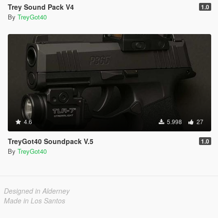
Trey Sound Pack V4
1.0
By
TreyGot40
4.6
5.998
27
TreyGot40 Soundpack V.5
1.0
By
TreyGot40
Designed in Alderney
Made in Los Santos