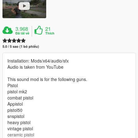
3.968
21
Đã tải về
Thích
5.0 / 5 sao (1 bỏ phiếu)
Installation: Mods/x64/audio/sfx
Audio is taken from YouTube
This sound mod is for the following guns.
Pistol
pistol mk2
combat pistol
Appistol
pistol50
snspistol
heavy pistol
vintage pistol
ceramic pistol