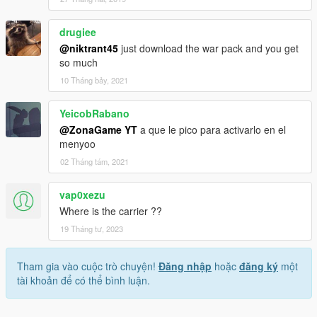
drugiee
@niktrant45
just download the war pack and you get
so much
10 Tháng bảy, 2021
YeicobRabano
@ZonaGame YT
a que le pico para activarlo en el
menyoo
02 Tháng tám, 2021
vap0xezu
Where is the carrier ??
19 Tháng tư, 2023
Tham gia vào cuộc trò chuyện!
Đăng nhập
hoặc
đăng ký
một
tài khoản để có thể bình luận.