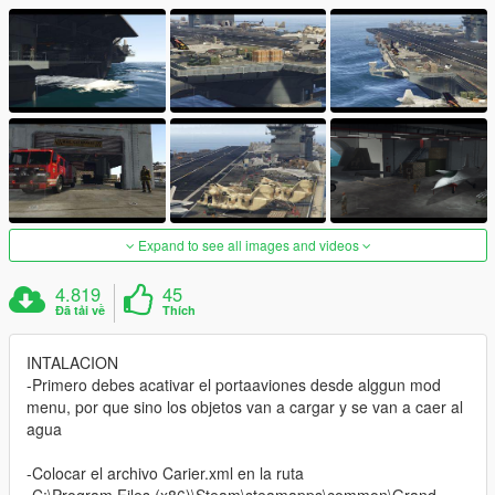
Expand to see all images and videos
4.819
45
Đã tải về
Thích
INTALACION
-Primero debes acativar el portaaviones desde alggun mod
menu, por que sino los objetos van a cargar y se van a caer al
agua
-Colocar el archivo Carier.xml en la ruta
-C:\Program Files (x86)\Steam\steamapps\common\Grand