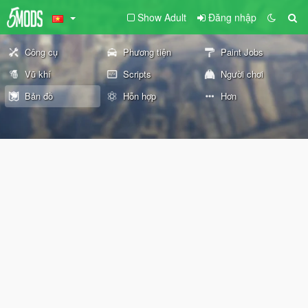
Show Adult
Đăng nhập
Công cụ
Phương tiện
Paint Jobs
Vũ khí
Scripts
Người chơi
Bản đồ
Hỗn hợp
Hơn