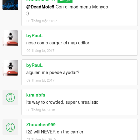
@DeadMole5
Con el mod menu Menyoo
;)
06 Tháng một, 2017
byRauL
nose como cargar el map editor
09 Tháng tư, 2017
byRauL
alguien me puede ayudar?
09 Tháng tư, 2017
ktrainbfs
Its way to crowded, super unrealistic
30 Tháng ba, 2018
Zhouchen999
f22 will NEVER on the carrier
27 Tháng hai, 2019