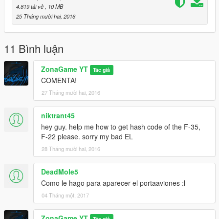
4.819 tải về
, 10 MB
{Recommendable}
25 Tháng mười hai, 2016
Have the list of 50k objects
Link: https://en.gta5-mods.com/tools/50k-object-list-cunning-
stunts
11 Bình luận
Having the Airplanes:
ZonaGame YT
Tác giả
F-22 Link: https://en.gta5-mods.com/vehicles/f-22-raptor
COMENTA!
27 Tháng mười hai, 2016
F-35: https: //es.gta5-mods.com/vehicles/f-35b-lightning-ii-vtol
niktrant45
hey guy. help me how to get hash code of the F-35,
F-22 please. sorry my bad EL
28 Tháng mười hai, 2016
DeadMole5
Como le hago para aparecer el portaaviones :l
04 Tháng một, 2017
ZonaGame YT
Tác giả