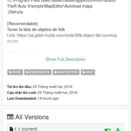
Theft Auto V\scripts\MapEditor\Autoload maps
-Disfruta
{Recomendable}
Tener la lista de objetos de 50k
Link: https://es.gta5-mods.com/tools/50k-object-list-cunning-
stunts
Tener los aviones:
F-22 Link: https://es.gta5-mods.com/vehicles/f-22-raptor
Show Full Description
F-35:https://es.gta5-mods.com/vehicles/f-35b-lightning-ii-vtol
BOAT
EMERGENCY
MAP EDITOR
SHIP
INTALATION
25 Tháng mười hai, 2016
Tải lên lần đầu:
-First must happen the aircraft carrier from some mod menu,
25 Tháng mười hai, 2016
Cập nhật lần cuối:
so that the objects of a car and go from a falling into the water
19 hours ago
Last Downloaded:
- Place the file Carier.xml in the path
C: \ Program Files (x86) \ Steam \ steamapps \ common \
All Versions
Grand Theft auto V \ scripts \ MapEditor \ Automatic upload
maps
Enjoy
1.1
(current)