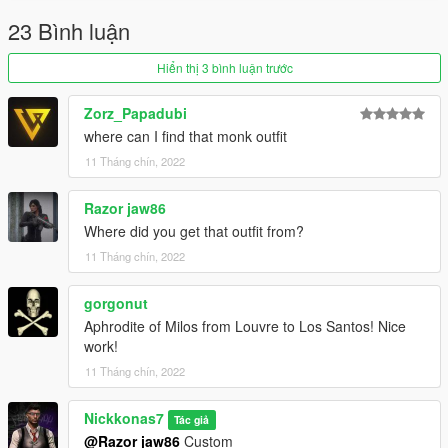
23 Bình luận
Hiển thị 3 bình luận trước
Zorz_Papadubi
where can I find that monk outfit
11 Tháng chín, 2022
Razor jaw86
Where did you get that outfit from?
11 Tháng chín, 2022
gorgonut
Aphrodite of Milos from Louvre to Los Santos! Nice
work!
11 Tháng chín, 2022
Nickkonas7
Tác giả
@Razor jaw86
Custom