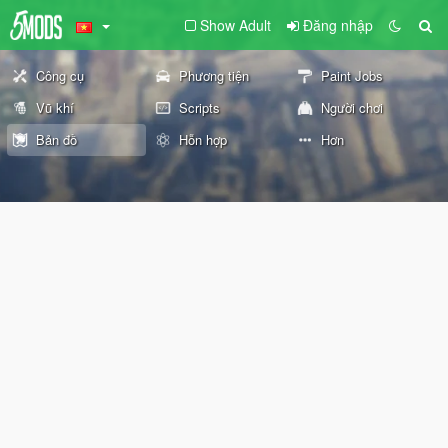
Show Adult
Đăng nhập
Công cụ
Phương tiện
Paint Jobs
Vũ khí
Scripts
Người chơi
Bản đồ
Hỗn hợp
Hơn