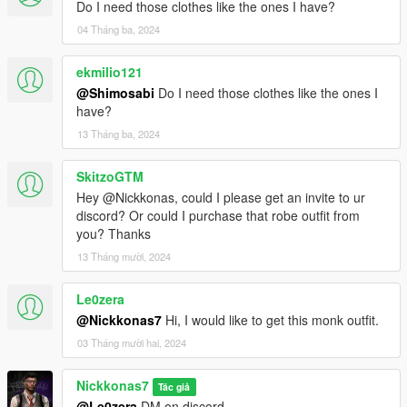
Do I need those clothes like the ones I have?
04 Tháng ba, 2024
ekmilio121
@Shimosabi
Do I need those clothes like the ones I
have?
13 Tháng ba, 2024
SkitzoGTM
Hey @Nickkonas, could I please get an invite to ur
discord? Or could I purchase that robe outfit from
you? Thanks
13 Tháng mười, 2024
Le0zera
@Nickkonas7
Hi, I would like to get this monk outfit.
03 Tháng mười hai, 2024
Nickkonas7
Tác giả
@Le0zera
DM on discord