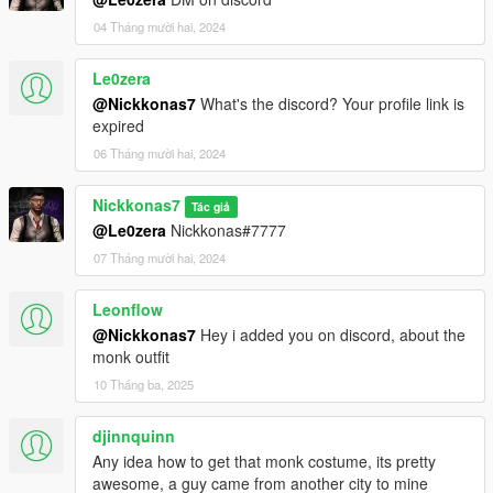
04 Tháng mười hai, 2024
Le0zera
@Nickkonas7
What's the discord? Your profile link is
expired
06 Tháng mười hai, 2024
Nickkonas7
Tác giả
@Le0zera
Nickkonas#7777
07 Tháng mười hai, 2024
Leonflow
@Nickkonas7
Hey i added you on discord, about the
monk outfit
10 Tháng ba, 2025
djinnquinn
Any idea how to get that monk costume, its pretty
awesome, a guy came from another city to mine