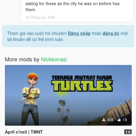
asking for these as the city he was on before has
them.
20 Tháng sáu, 2026
Tham gia vào cuộc trò chuyện!
Đăng nhập
hoặc
đăng ký
một
tài khoản để có thể bình luận.
More mods by
Nickkonas
:
408
18
April o'neil | TMNT
1.0