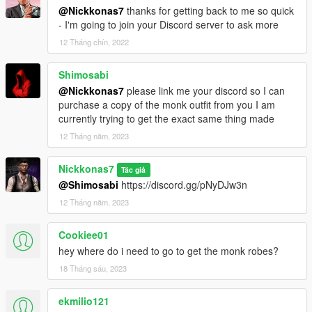
@Nickkonas7
thanks for getting back to me so quick
- I'm going to join your Discord server to ask more
12 Tháng chín, 2022
Shimosabi
@Nickkonas7
please link me your discord so I can
purchase a copy of the monk outfit from you I am
currently trying to get the exact same thing made
12 Tháng năm, 2023
Nickkonas7
Tác giả
@Shimosabi
https://discord.gg/pNyDJw3n
12 Tháng năm, 2023
Cookiee01
hey where do i need to go to get the monk robes?
18 Tháng sáu, 2023
ekmilio121