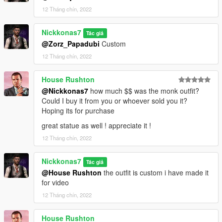
12 Tháng chín, 2022
Nickkonas7
Tác giả
@Zorz_Papadubi
Custom
12 Tháng chín, 2022
House Rushton
@Nickkonas7
how much $$ was the monk outfit?
Could I buy it from you or whoever sold you it?
Hoping its for purchase
great statue as well ! appreciate it !
12 Tháng chín, 2022
Nickkonas7
Tác giả
@House Rushton
the outfit is custom i have made it
for video
12 Tháng chín, 2022
House Rushton