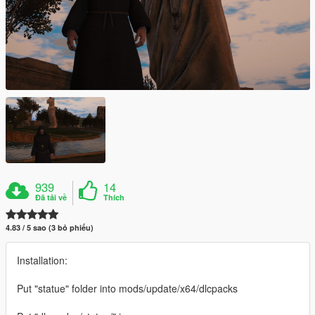
939
14
Đã tải về
Thích
4.83 / 5 sao (3 bỏ phiếu)
Installation:
Put "statue" folder into mods/update/x64/dlcpacks