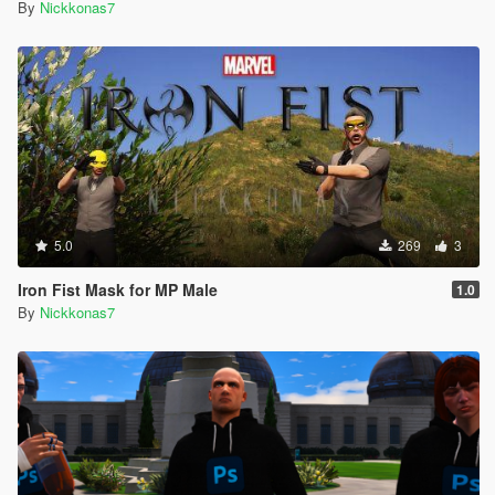
By
Nickkonas7
5.0
269
3
Iron Fist Mask for MP Male
1.0
By
Nickkonas7