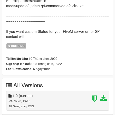
Put "dlcpacks:/statue/" in
mods/update/update.rpf/common/data/dlclist.xml
==================================================
===================
If you want custom Statue for your FiveM server or for SP
contact with me
BUILDING
10 Tháng chín, 2022
Tải lên lần đầu:
10 Tháng chín, 2022
Cập nhật lần cuối:
6 ngày trước
Last Downloaded:
All Versions
1.0
(current)
939 tải về
, 2 MB
10 Tháng chín, 2022