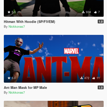
5.0
938
7
Hitman With Hoodie (SP/FIVEM)
1.0
By
Nickkonas7
5.0
472
11
Ant Man Mask for MP Male
1.0
By
Nickkonas7