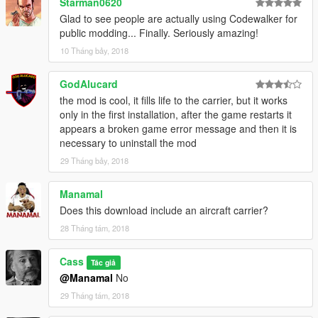
Starman0620
Glad to see people are actually using Codewalker for
public modding... Finally. Seriously amazing!
10 Tháng bảy, 2018
GodAlucard
the mod is cool, it fills life to the carrier, but it works
only in the first installation, after the game restarts it
appears a broken game error message and then it is
necessary to uninstall the mod
29 Tháng bảy, 2018
Manamal
Does this download include an aircraft carrier?
28 Tháng tám, 2018
Cass
Tác giả
@Manamal
No
29 Tháng tám, 2018