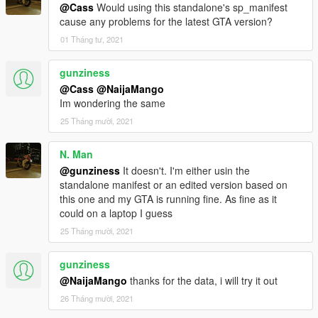
@Cass
Would using this standalone's sp_manifest
cause any problems for the latest GTA version?
01 Tháng tư, 2021
gunziness
@Cass
@NaijaMango
Im wondering the same
25 Tháng mười, 2021
N. Man
@gunziness
It doesn't. I'm either usin the
standalone manifest or an edited version based on
this one and my GTA is running fine. As fine as it
could on a laptop I guess
25 Tháng mười, 2021
gunziness
@NaijaMango
thanks for the data, i will try it out
26 Tháng mười, 2021