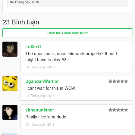
04 Tháng bảy, 2018
23 Bình luận
Hiển thị 3 bình luận trước
LeXin11
The question is, does this work properly? If not I
might have to play A3.
04 Tháng bảy, 2018
UgandanWarrior
I cant wait for this in WOV!
04 Tháng bảy, 2018
vithepunisher
Really nice idea dude
04 Tháng bảy, 2018