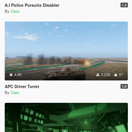
A.I Police Pursuits Disabler
1.0
By
Cass
4.96
3.228
97
APC Driver Turret
1.0
By
Cass