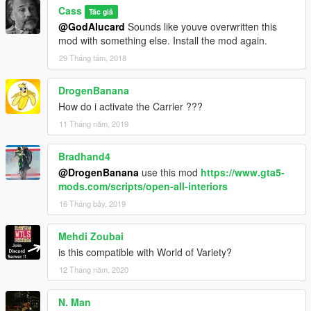
Cass
Tác giả
@GodAlucard
Sounds like youve overwritten this
mod with something else. Install the mod again.
29 Tháng tám, 2018
DrogenBanana
How do i activate the Carrier ???
11 Tháng năm, 2019
Bradhand4
@DrogenBanana
use this mod
https://www.gta5-
mods.com/scripts/open-all-interiors
16 Tháng bảy, 2019
Mehdi Zoubai
is this compatible with World of Variety?
12 Tháng năm, 2020
N. Man