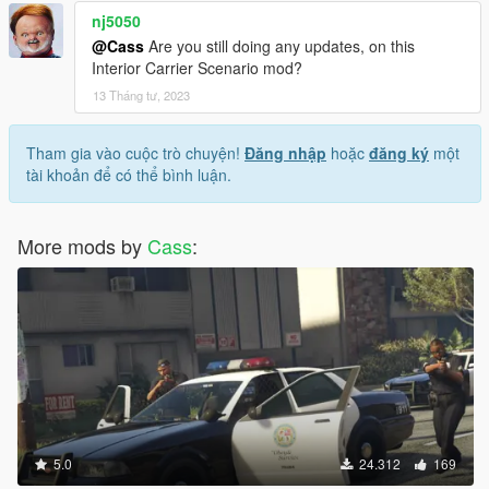
nj5050
@Cass
Are you still doing any updates, on this
Interior Carrier Scenario mod?
13 Tháng tư, 2023
Tham gia vào cuộc trò chuyện!
Đăng nhập
hoặc
đăng ký
một
tài khoản để có thể bình luận.
More mods by
Cass
:
5.0
24.312
169