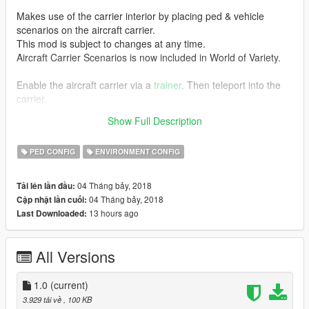
Makes use of the carrier interior by placing ped & vehicle
scenarios on the aircraft carrier.
This mod is subject to changes at any time.
Aircraft Carrier Scenarios is now included in World of Variety.
Enable the aircraft carrier via a
trainer
. Then teleport into the
carrier.
Show Full Description
Credits to Dexy & co for
Codewalker
&
Dav90
for meta exports.
PED CONFIG
ENVIRONMENT CONFIG
04 Tháng bảy, 2018
Tải lên lần đầu:
04 Tháng bảy, 2018
Cập nhật lần cuối:
13 hours ago
Last Downloaded:
All Versions
1.0
(current)
3.929 tải về
, 100 KB