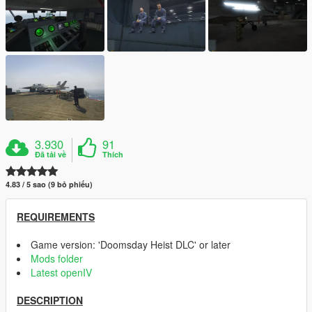
3.930
91
Đã tải về
Thích
4.83 / 5 sao (9 bỏ phiếu)
REQUIREMENTS
Game version: 'Doomsday Heist DLC' or later
Mods folder
Latest openIV
DESCRIPTION