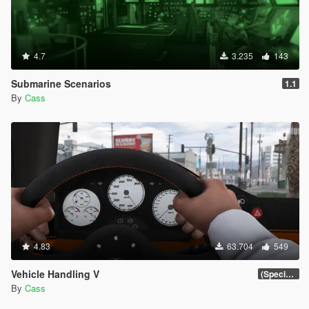
4.7
3.235
143
Submarine Scenarios
1.1
By
Cass
4.83
63.704
549
Vehicle Handling V
(Special Vehicle Circuit DLC)
By
Cass