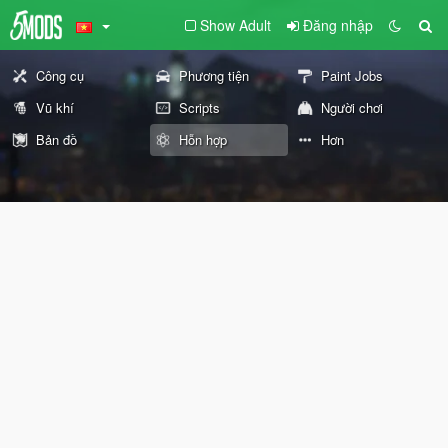
Show Adult
Đăng nhập
Công cụ
Phương tiện
Paint Jobs
Vũ khí
Scripts
Người chơi
Bản đồ
Hỗn hợp
Hơn