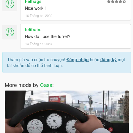
Felfrags
Nice work !
16 Tháng ba, 2022
felifraire
How do I use the turret?
14 Tháng tư, 2023
Tham gia vào cuộc trò chuyện!
Đăng nhập
hoặc
đăng ký
một
tài khoản để có thể bình luận.
More mods by
Cass
: