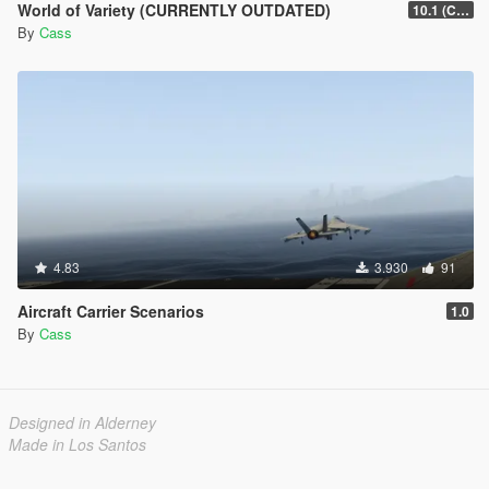
World of Variety (CURRENTLY OUTDATED)
10.1 (Cayo Perico Heist DLC)
By
Cass
4.83
3.930
91
Aircraft Carrier Scenarios
1.0
By
Cass
Designed in Alderney
Made in Los Santos