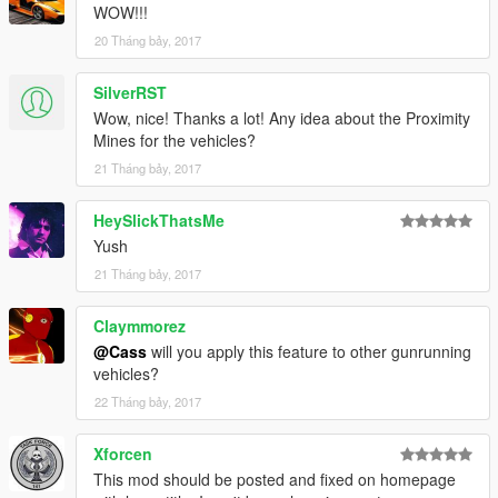
WOW!!!
20 Tháng bảy, 2017
SilverRST
Wow, nice! Thanks a lot! Any idea about the Proximity
Mines for the vehicles?
21 Tháng bảy, 2017
HeySlickThatsMe
Yush
21 Tháng bảy, 2017
Claymmorez
@Cass
will you apply this feature to other gunrunning
vehicles?
22 Tháng bảy, 2017
Xforcen
This mod should be posted and fixed on homepage