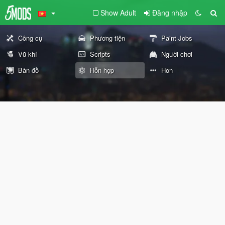
Show Adult
Đăng nhập
Công cụ
Phương tiện
Paint Jobs
Vũ khí
Scripts
Người chơi
Bản đồ
Hỗn hợp
Hơn