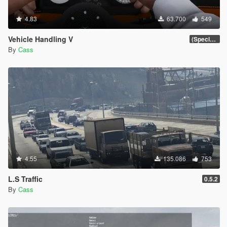
4.83
63.700
549
Vehicle Handling V
(Special Vehicle Circuit DLC)
By
Cass
4.55
135.086
753
L.S Traffic
0.5.2
By
Cass