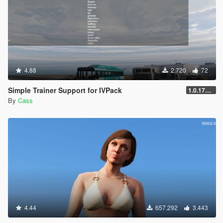
4.88
2.720
72
Simple Trainer Support for IVPack
1.0.170 [FINAL]
By
Cass
4.44
657.292
3.443