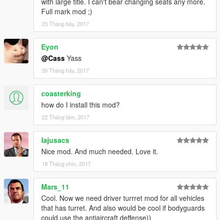
with large title. I can't bear changing seats any more.
Full mark mod ;)
23 Tháng bảy, 2017
Eyon
@Cass
Yass
26 Tháng bảy, 2017
coasterking
how do I install this mod?
22 Tháng tám, 2017
Iajusacs
Nice mod. And much needed. Love it.
18 Tháng chín, 2017
Mars_11
Cool. Now we need driver turrret mod for all vehicles
that has turret. And also would be cool if bodyguards
could use the antiaircraft deffense))