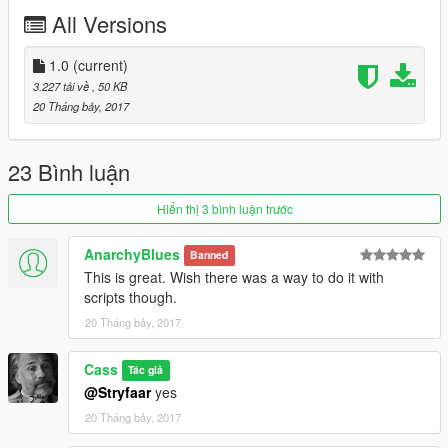
All Versions
1.0
(current)
3.227 tải về
, 50 KB
20 Tháng bảy, 2017
23 Bình luận
Hiển thị 3 bình luận trước
AnarchyBlues
Banned
This is great. Wish there was a way to do it with
scripts though.
20 Tháng bảy, 2017
Cass
Tác giả
@Stryfaar
yes
20 Tháng bảy, 2017