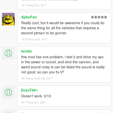
19 Tháng chín, 2017
AjdarFan
Really cool, but it would be awesome if you could do
the same thing for all the vehicles that requires a
second person to be gunner.
16 Tháng mười, 2017
Isolda
this mod has one problem, i test it and drive my apc
in the sewer or tunnel, and shot the cannon, and
weird sound noisy is can be listed the sound is really
not good, so can you fix it?
28 Tháng mười một, 2017
EnzoT991
Doesn't work. 0/10
04 Tháng sáu, 2021