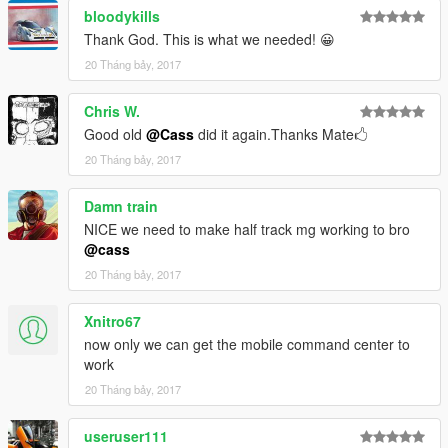
bloodykills
Thank God. This is what we needed! 😀
20 Tháng bảy, 2017
Chris W.
Good old
@Cass
did it again.Thanks Mate🖒
20 Tháng bảy, 2017
Damn train
NICE we need to make half track mg working to bro
@cass
20 Tháng bảy, 2017
Xnitro67
now only we can get the mobile command center to
work
20 Tháng bảy, 2017
useruser111