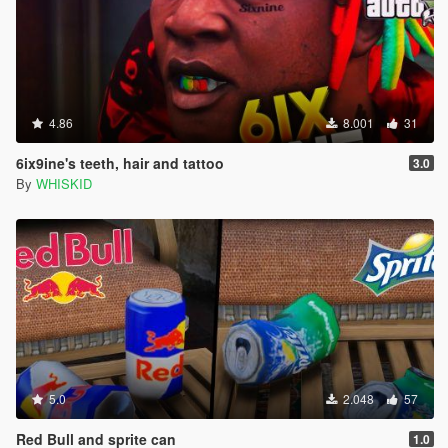
4.86
8.001
31
6ix9ine's teeth, hair and tattoo
3.0
By
WHISKID
5.0
2.048
57
Red Bull and sprite can
1.0