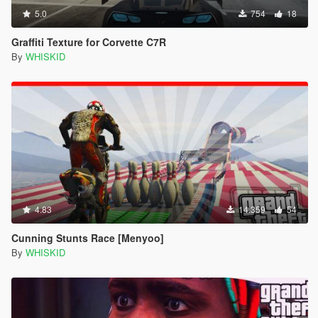
5.0
754
18
Graffiti Texture for Corvette C7R
By
WHISKID
4.83
14.359
54
Cunning Stunts Race [Menyoo]
By
WHISKID