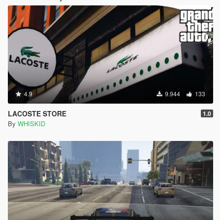
4.9
9.944
133
LACOSTE STORE
1.0
By
WHISKID