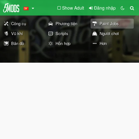
Show Adult
Đăng nhập
Công cụ
Phương tiện
Paint Jobs
Vũ khí
Scripts
Người chơi
Bản đồ
Hỗn hợp
Hơn