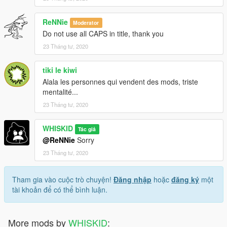
ReNNie
Moderator
Do not use all CAPS in title, thank you
23 Tháng tư, 2020
tiki le kiwi
Alala les personnes qui vendent des mods, triste
mentalité...
23 Tháng tư, 2020
WHISKID
Tác giả
@ReNNie
Sorry
23 Tháng tư, 2020
Tham gia vào cuộc trò chuyện!
Đăng nhập
hoặc
đăng ký
một
tài khoản để có thể bình luận.
More mods by
WHISKID
: