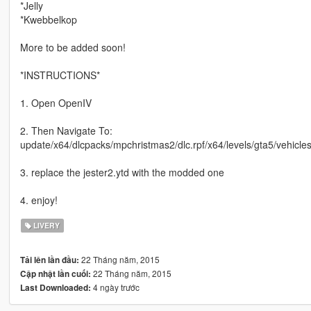
*Jelly
*Kwebbelkop
More to be added soon!
*INSTRUCTIONS*
1. Open OpenIV
2. Then Navigate To:
update/x64/dlcpacks/mpchristmas2/dlc.rpf/x64/levels/gta5/vehicle
3. replace the jester2.ytd with the modded one
4. enjoy!
LIVERY
22 Tháng năm, 2015
Tải lên lần đầu:
22 Tháng năm, 2015
Cập nhật lần cuối:
4 ngày trước
Last Downloaded: