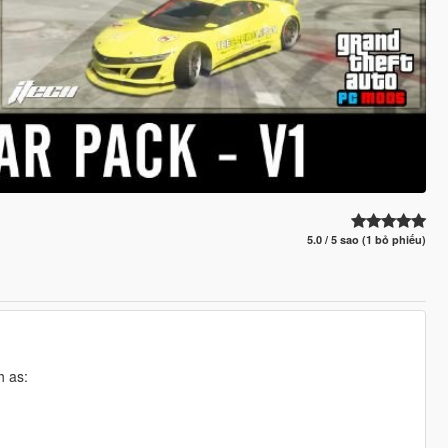
5.0 / 5 sao (1 bỏ phiếu)
h as: