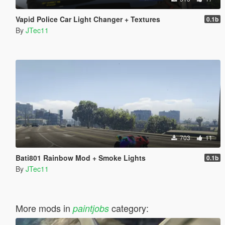
Vapid Police Car Light Changer + Textures
0.1b
By
JTec11
703
11
Bati801 Rainbow Mod + Smoke Lights
0.1b
By
JTec11
More mods in
category:
paintjobs