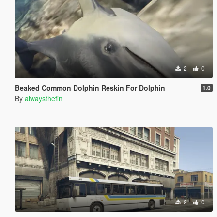
2
0
Beaked Common Dolphin Reskin For Dolphin
1.0
By
alwaysthefin
9
0