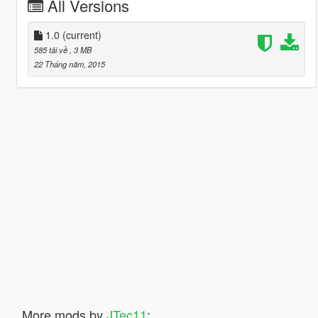
All Versions
1.0
(current)
585 tải về
, 3 MB
22 Tháng năm, 2015
More mods by
JTec11
: