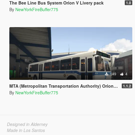
The Bee Line Bus System Orion V Livery pack
1.0
By
NewYorkFireBuffer775
149
4
MTA (Metropolitan Transportation Authority) Orion V Livery Pack
1.1.2
By
NewYorkFireBuffer775
Designed in Alderney
Made in Los Santos