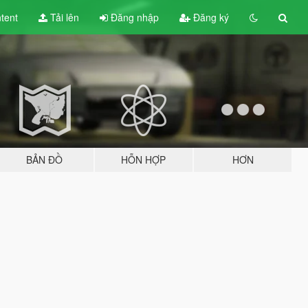
tent
Tải lên
Đăng nhập
Đăng ký
BẢN ĐỒ
HỖN HỢP
HƠN