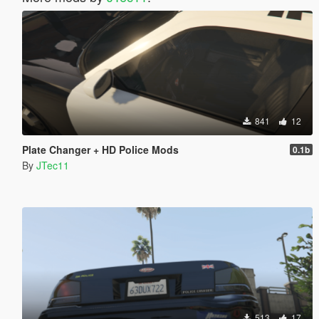
841
12
Plate Changer + HD Police Mods
0.1b
By
JTec11
513
17