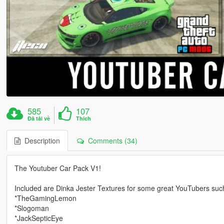
585
107
Đã tải về
Thích
Description
Comments (34)
The Youtuber Car Pack V1!
Included are Dinka Jester Textures for some great YouTubers suc
*TheGamingLemon
*Slogoman
*JackSepticEye